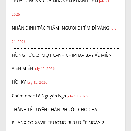
TRUYỆN NGẮN CỦA NHÀ VĂN KHÁNH LAN
July 21,
2026
NHẬN ĐỊNH TÁC PHẨM: NGƯỜI ĐI TÌM DĨ VÃNG
July
21, 2026
HỒNG TƯỚC: MỘT CÁNH CHIM ĐÃ BAY VỀ MIỀN
VIÊN MIỄN
July 15, 2026
HỒI KÝ
July 13, 2026
Chùm nhạc Lê Nguyễn Nga
July 10, 2026
THÁNH LỄ TUYÊN CHÂN PHƯỚC CHO CHA
PHANXICO XAVIE TRƯƠNG BỬU DIỆP NGÀY 2