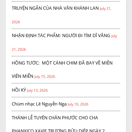
TRUYỆN NGẮN CỦA NHÀ VĂN KHÁNH LAN
July 21,
2026
NHẬN ĐỊNH TÁC PHẨM: NGƯỜI ĐI TÌM DĨ VÃNG
July
21, 2026
HỒNG TƯỚC: MỘT CÁNH CHIM ĐÃ BAY VỀ MIỀN
VIÊN MIỄN
July 15, 2026
HỒI KÝ
July 13, 2026
Chùm nhạc Lê Nguyễn Nga
July 10, 2026
THÁNH LỄ TUYÊN CHÂN PHƯỚC CHO CHA
PHANXICO XAVIE TRƯƠNG BỬU DIỆP NGÀY 2