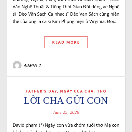
Văn Nghệ Thuật & Tiếng Thời Gian Đôi dòng về Nghệ
sĩ Đèo Văn Sách Ca nhạc sĩ Đèo Văn Sách cùng hiền
thê của ông là ca sĩ Kim Phụng hiện ở Virginia. Đôi…
READ MORE
ADMIN 2
,
FATHER'S DAY, NGÀY CỦA CHA
THO
LỜI CHA GỬI CON
June 25, 2026
David phạm (*) Ngày con vừa chớm tuổi thơ Mẹ con