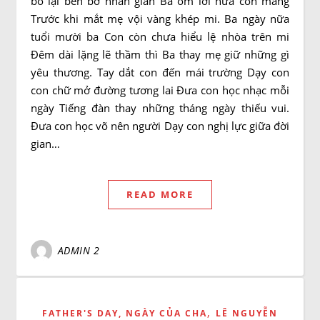
bỏ lại bến bờ nhân gian Ba ôm lời hứa còn mang
Trước khi mắt mẹ vội vàng khép mi. Ba ngày nữa
tuổi mười ba Con còn chưa hiểu lệ nhòa trên mi
Đêm dài lặng lẽ thầm thì Ba thay mẹ giữ những gì
yêu thương. Tay dắt con đến mái trường Dạy con
con chữ mở đường tương lai Đưa con học nhạc mỗi
ngày Tiếng đàn thay những tháng ngày thiếu vui.
Đưa con học võ nên người Dạy con nghị lực giữa đời
gian…
READ MORE
ADMIN 2
,
FATHER'S DAY, NGÀY CỦA CHA
LÊ NGUYỄN