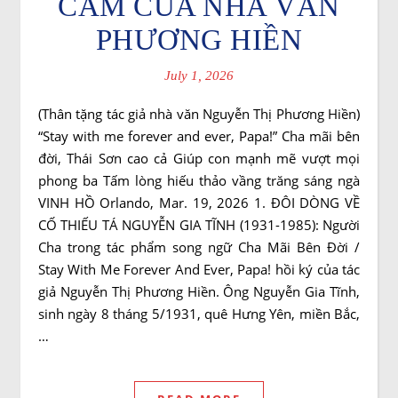
CẢM CỦA NHÀ VĂN
PHƯƠNG HIỀN
July 1, 2026
(Thân tặng tác giả nhà văn Nguyễn Thị Phương Hiền)
“Stay with me forever and ever, Papa!” Cha mãi bên
đời, Thái Sơn cao cả Giúp con mạnh mẽ vượt mọi
phong ba Tấm lòng hiếu thảo vầng trăng sáng ngà
VINH HỒ Orlando, Mar. 19, 2026 1. ĐÔI DÒNG VỀ
CỐ THIẾU TÁ NGUYỄN GIA TĨNH (1931-1985): Người
Cha trong tác phẩm song ngữ Cha Mãi Bên Đời /
Stay With Me Forever And Ever, Papa! hồi ký của tác
giả Nguyễn Thị Phương Hiền. Ông Nguyễn Gia Tĩnh,
sinh ngày 8 tháng 5/1931, quê Hưng Yên, miền Bắc,
…