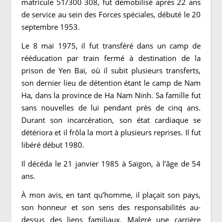
matricule 51/300 308, fut démobilisé après 22 ans
de service au sein des Forces spéciales, débuté le 20
septembre 1953.
Le 8 mai 1975, il fut transféré dans un camp de
rééducation par train fermé à destination de la
prison de Yen Bai, où il subit plusieurs transferts,
son dernier lieu de détention étant le camp de Nam
Ha, dans la province de Ha Nam Ninh. Sa famille fut
sans nouvelles de lui pendant près de cinq ans.
Durant son incarcération, son état cardiaque se
détériora et il frôla la mort à plusieurs reprises. Il fut
libéré début 1980.
Il décéda le 21 janvier 1985 à Saïgon, à l’âge de 54
ans.
À mon avis, en tant qu’homme, il plaçait son pays,
son honneur et son sens des responsabilités au-
dessus des liens familiaux. Malgré une carrière