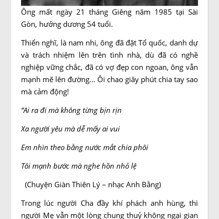
Ông mất ngày 21 tháng Giêng năm 1985 tại Sài
Gòn, hưởng dương 54 tuổi.
Thiển nghĩ, là nam nhi, ông đã đặt Tổ quốc, danh dự
và trách nhiệm lên trên tình nhà, dù đã có nghề
nghiệp vững chắc, đã có vợ đẹp con ngoan, ông vẫn
mạnh mẽ lên đường… Ôi chao giây phút chia tay sao
mà cảm động!
“Ai ra đi mà không từng bịn rịn
Xa người yêu mà dễ mấy ai vui
Em nhìn theo bằng nước mắt chia phôi
Tôi mạnh bước mà nghe hồn nhỏ lệ
(Chuyện Giàn Thiên Lý – nhạc Anh Bằng)
Trong lúc người Cha đầy khí phách anh hùng, thì
người Mẹ vẫn một lòng chung thuỷ không ngại gian