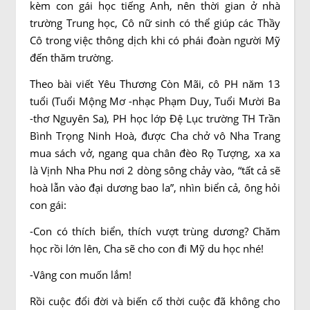
kèm con gái học tiếng Anh, nên thời gian ở nhà
trường Trung học, Cô nữ sinh có thể giúp các Thầy
Cô trong việc thông dịch khi có phái đoàn người Mỹ
đến thăm trường.
Theo bài viết Yêu Thương Còn Mãi, cô PH năm 13
tuổi (Tuổi Mộng Mơ -nhạc Phạm Duy, Tuổi Mười Ba
-thơ Nguyên Sa), PH học lớp Đệ Lục trường TH Trần
Bình Trọng Ninh Hoà, được Cha chở vô Nha Trang
mua sách vở, ngang qua chân đèo Rọ Tượng, xa xa
là Vịnh Nha Phu nơi 2 dòng sông chảy vào, “tất cả sẽ
hoà lẫn vào đại dương bao la”, nhìn biển cả, ông hỏi
con gái:
-Con có thích biển, thích vượt trùng dương? Chăm
học rồi lớn lên, Cha sẽ cho con đi Mỹ du học nhé!
-Vâng con muốn lắm!
Rồi cuộc đổi đời và biến cố thời cuộc đã không cho