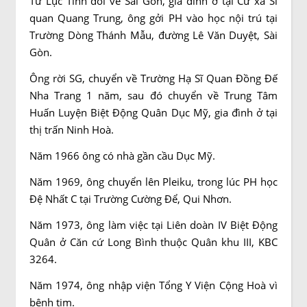
Từ Lục Tỉnh đổi về Sài Gòn, gia đình ở tại Cư xá Sĩ
quan Quang Trung, ông gởi PH vào học nội trú tại
Trường Dòng Thánh Mẫu, đường Lê Văn Duyệt, Sài
Gòn.
Ông rời SG, chuyển về Trường Hạ Sĩ Quan Đồng Đế
Nha Trang 1 năm, sau đó chuyển về Trung Tâm
Huấn Luyện Biệt Động Quân Dục Mỹ, gia đình ở tại
thị trấn Ninh Hoà.
Năm 1966 ông có nhà gần cầu Dục Mỹ.
Năm 1969, ông chuyển lên Pleiku, trong lúc PH học
Đệ Nhất C tại Trường Cường Để, Qui Nhơn.
Năm 1973, ông làm việc tại Liên doàn IV Biệt Động
Quân ở Căn cứ Long Bình thuộc Quân khu III, KBC
3264.
Năm 1974, ông nhập viện Tổng Y Viện Cộng Hoà vì
bệnh tim.