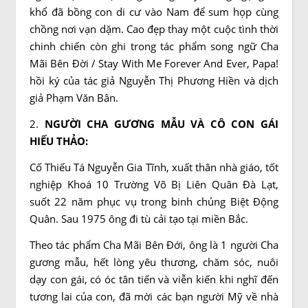
khổ đã bồng con di cư vào Nam để sum họp cùng
chồng nơi vạn dặm. Cao đẹp thay một cuộc tình thời
chinh chiến còn ghi trong tác phẩm song ngữ Cha
Mãi Bên Đời / Stay With Me Forever And Ever, Papa!
hồi ký của tác giả Nguyễn Thị Phương Hiền và dịch
giả Phạm Văn Bân.
2.
NGƯỜI CHA GƯƠNG MẪU VÀ CÔ CON GÁI
HIẾU THẢO:
Cố Thiếu Tá Nguyễn Gia Tĩnh, xuất thân nhà giáo, tốt
nghiệp Khoá 10 Trường Võ Bị Liên Quân Đà Lạt,
suốt 22 năm phục vụ trong binh chủng Biệt Động
Quân. Sau 1975 ông đi tù cải tạo tại miền Bắc.
Theo tác phẩm Cha Mãi Bên Đới, ông là 1 người Cha
gương mẫu, hết lòng yêu thương, chăm sóc, nuôi
dạy con gái, có óc tân tiến và viễn kiến khi nghĩ đến
tương lai của con, đã mời các bạn người Mỹ về nhà