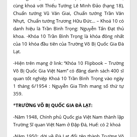
cùng khoá với Thiếu Tướng Lê Minh Ðảo (hạng 18),
Chuẩn tướng Vũ Văn Giai, Chuẩn tướng Trần Văn
Nhựt, Chuẩn tướng Trương Hữu Đức… – Khoá 10 có
danh hiệu là Trần Bình Trọng: Nguyễn Tấn Đạt thủ
khoa. -Khóa 10 Trần Bình Trọng là khóa đông nhất
của 10 khóa đầu tiên của Trường Võ Bị Quốc Gia Đà
Lạt.
-Hiện trên mạng ở link: “Khóa 10 Flipbook – Trường
Võ Bị Quốc Gia Việt Nam” có đăng danh sách 400 sĩ
quan tốt nghiệp Khoá 10 Trần Bình Trọng vào ngày
1 tháng 6/1954 : Nguyễn Gia Tĩnh mang số thứ tự
359.
*
TRƯỜNG VÕ BỊ QUỐC GIA ĐÀ LẠT:
-Năm 1948, Chính phủ Quốc gia Việt Nam thành lập
Trường Sĩ quan Việt Nam ở Đập Đá, Huế: có 2 khoá
-Năm 1950: dời về Đà Lạt đổi tên thành Trường Võ