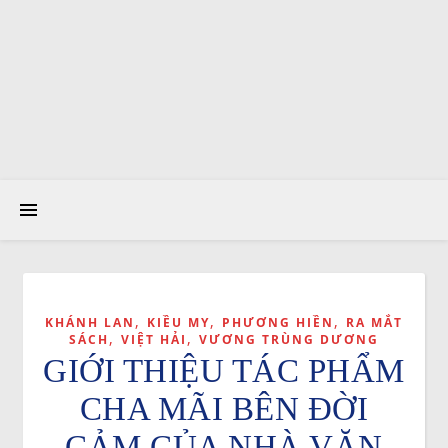
,
,
,
KHÁNH LAN
KIỀU MY
PHƯƠNG HIỀN
RA MẮT
,
,
SÁCH
VIỆT HẢI
VƯƠNG TRÙNG DƯƠNG
GIỚI THIỆU TÁC PHẨM
CHA MÃI BÊN ĐỜI
CẢM CỦA NHÀ VĂN