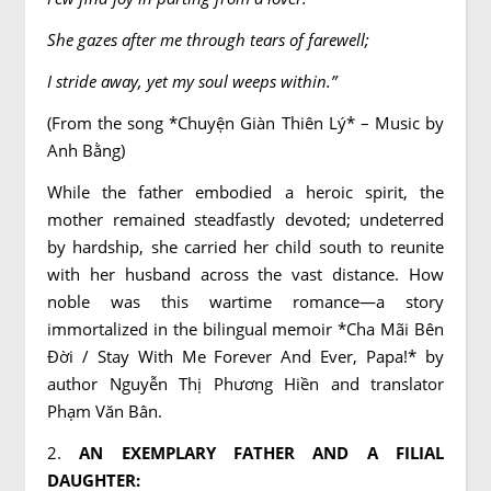
She gazes after me through tears of farewell;
I stride away, yet my soul weeps within.”
(From the song *Chuyện Giàn Thiên Lý* – Music by
Anh Bằng)
While the father embodied a heroic spirit, the
mother remained steadfastly devoted; undeterred
by hardship, she carried her child south to reunite
with her husband across the vast distance. How
noble was this wartime romance—a story
immortalized in the bilingual memoir *Cha Mãi Bên
Đời / Stay With Me Forever And Ever, Papa!* by
author Nguyễn Thị Phương Hiền and translator
Phạm Văn Bân.
2.
AN EXEMPLARY FATHER AND A FILIAL
DAUGHTER: