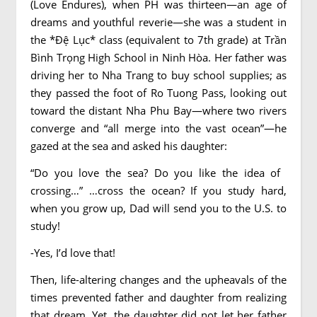
(Love Endures), when PH was thirteen—an age of
dreams and youthful reverie—she was a student in
the *Đệ Lục* class (equivalent to 7th grade) at Trần
Bình Trọng High School in Ninh Hòa. Her father was
driving her to Nha Trang to buy school supplies; as
they passed the foot of Ro Tuong Pass, looking out
toward the distant Nha Phu Bay—where two rivers
converge and “all merge into the vast ocean”—he
gazed at the sea and asked his daughter:
“Do you love the sea? Do you like the idea of ​​
crossing…” …cross the ocean? If you study hard,
when you grow up, Dad will send you to the U.S. to
study!
-Yes, I’d love that!
Then, life-altering changes and the upheavals of the
times prevented father and daughter from realizing
that dream. Yet, the daughter did not let her father