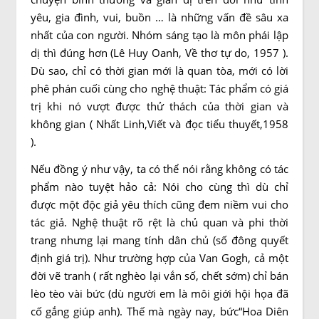
yêu, gia đình, vui, buồn … là những vấn đề sâu xa
nhất của con người. Nhóm sáng tạo là môn phái lập
dị thì đúng hơn (Lê Huy Oanh, Về thơ tự do, 1957 ).
Dù sao, chỉ có thời gian mới là quan tòa, mới có lời
phê phán cuối cùng cho nghệ thuật: Tác phẩm có giá
trị khi nó vượt được thử thách của thời gian và
không gian ( Nhất Linh,Viết và đọc tiểu thuyết,1958
).
Nếu đồng ý như vậy, ta có thể nói rằng không có tác
phẩm nào tuyệt hảo cả: Nói cho cùng thì dù chỉ
được một độc giả yêu thích cũng đem niềm vui cho
tác giả. Nghệ thuật rõ rệt là chủ quan và phi thời
trang nhưng lại mang tính dân chủ (số đông quyết
định giá trị). Như trường hợp của Van Gogh, cả một
đời vẽ tranh ( rất nghèo lại vắn số, chết sớm) chỉ bán
lèo tèo vài bức (dù người em là môi giới hội họa đã
cố gắng giúp anh). Thế mà ngày nay, bức“Hoa Diên