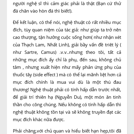
người nghệ sĩ thì cảm giác phải là thật (Bạn cứ thử
đá chân vào hòn đá thì biết!).
Để kết luận, có thể nói, nghệ thuật có rất nhiều mục
đích, tùy quan niệm của tác giả: như giúp ta trở nên
cao thượng, tận hưởng cuộc sống hơn( như nhận xét
của Thạch Lam, Nhất Linh), giải bầy vấn đề triêt lý (
như Sartre, Camus) .v.v..nhưng theo tôi, tất cả
những mục đích ấy chỉ là phụ, đến sau, không chủ
tâm , nhưng xuất hiện như mấy phản ứng phụ của
thuốc tây (side effect ) mà có thể lại mãnh liệt hơn cả
mục đích chính là mua vui dù là một thú đau
thương! Nghệ thuật phải có tính hấp dẫn trước nhất,
để giải trí thiên hạ (Nguyễn Du), một món ăn tinh
thần cho công chúng. Nếu không có tính hấp dẫn thì
nghệ thuật không tồn tại và sẽ không truyền đạt các
mục đích khác nữa được.
Phải chăng,với chủ quan và hiểu biết hạn hẹp,tôi đã