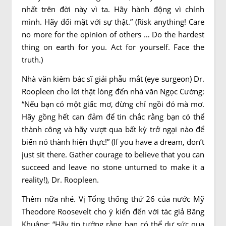
nhất trên đời này vì ta. Hãy hành động vì chính
mình. Hãy đối mặt với sự thật.” (Risk anything! Care
no more for the opinion of others … Do the hardest
thing on earth for you. Act for yourself. Face the
truth.)
Nhà văn kiêm bác sĩ giải phẫu mắt (eye surgeon) Dr.
Roopleen cho lời thật lòng đến nhà văn Ngọc Cường:
“Nếu bạn có một giấc mơ, đừng chỉ ngồi đó mà mơ.
Hãy gồng hết can đảm để tin chắc rằng bạn có thể
thành công và hãy vượt qua bất kỳ trở ngại nào để
biến nó thành hiện thực!” (If you have a dream, don’t
just sit there. Gather courage to believe that you can
succeed and leave no stone unturned to make it a
reality!), Dr. Roopleen.
Thêm nữa nhé. Vị Tổng thống thứ 26 của nước Mỹ
Theodore Roosevelt cho ý kiến đến với tác giả Bâng
Khuâng: “Hãy tin tưởng rằng bạn có thể dư sức qua