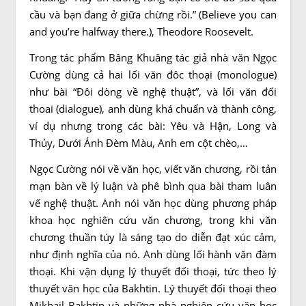
cầu và bạn đang ở giữa chừng rồi.” (Believe you can
and you’re halfway there.), Theodore Roosevelt.
Trong tác phẩm Bâng Khuâng tác giả nhà văn Ngọc
Cường dùng cả hai lối văn đôc thoại (monologue)
như bài “Đôi dòng về nghệ thuật”, và lối văn đối
thoai (dialogue), anh dùng khá chuẩn và thành công,
ví dụ nhưng trong các bài: Yêu và Hận, Long và
Thủy, Dưới Ánh Đèm Màu, Anh em cột chèo,…
Ngọc Cường nói về văn học, viết văn chương, rồi tản
mạn bàn về lý luận và phê bình qua bài tham luân
vế nghệ thuật. Anh nói văn học dùng phương pháp
khoa học nghiên cứu văn chương, trong khi văn
chương thuần túy là sáng tạo do diễn đạt xúc cảm,
như định nghĩa của nó. Anh dùng lối hành văn đàm
thoại. Khi vận dụng lý thuyết đối thoại, tức theo lý
thuyết văn học của Bakhtin. Lý thuyết đối thoại theo
Mikhail Bakhtin và những nhà nghiên cứu văn học