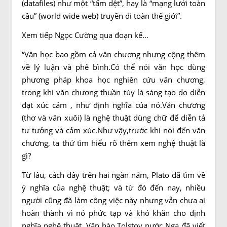
(datafiles) như một “tấm dệt”, hay là “mạng lưới toàn
cầu” (world wide web) truyền đi toàn thế giới”.
Xem tiếp Ngọc Cường qua đoạn kế…
“Văn học bao gồm cả văn chương nhưng cộng thêm
về lý luận và phê bình.Có thể nói văn học dùng
phương pháp khoa học nghiên cứu văn chương,
trong khi văn chương thuần túy là sáng tạo do diễn
đạt xúc cảm , như định nghĩa của nó.Văn chương
(thơ và văn xuôi) là nghệ thuật dùng chữ để diễn tả
tư tưởng và cảm xúc.Như vậy,trước khi nói đến văn
chương, ta thử tìm hiểu rõ thêm xem nghệ thuật là
gì?
Từ lâu, cách đây trên hai ngàn năm, Plato đã tìm về
ý nghĩa của nghệ thuật; và từ đó đến nay, nhiều
người cũng đã làm công việc này nhưng vẫn chưa ai
hoàn thành vì nó phức tạp và khó khăn cho định
nghĩa nghệ thuật. Văn hào Tolstoy nước Nga đã viết