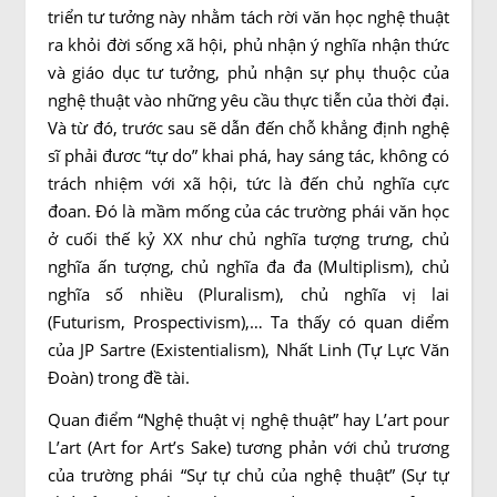
triển tư tưởng này nhằm tách rời văn học nghệ thuật
ra khỏi đời sống xã hội, phủ nhận ý nghĩa nhận thức
và giáo dục tư tưởng, phủ nhận sự phụ thuộc của
nghệ thuật vào những yêu cầu thực tiễn của thời đại.
Và từ đó, trước sau sẽ dẫn đến chỗ khẳng định nghệ
sĩ phải đươc “tự do” khai phá, hay sáng tác, không có
trách nhiệm với xã hội, tức là đến chủ nghĩa cực
đoan. Đó là mầm mống của các trường phái văn học
ở cuối thế kỷ XX như chủ nghĩa tượng trưng, chủ
nghĩa ấn tượng, chủ nghĩa đa đa (Multiplism), chủ
nghĩa số nhiều (Pluralism), chủ nghĩa vị lai
(Futurism, Prospectivism),… Ta thấy có quan diểm
của JP Sartre (Existentialism), Nhất Linh (Tự Lực Văn
Đoàn) trong đề tài.
Quan điểm “Nghệ thuật vị nghệ thuật” hay L’art pour
L’art (Art for Art’s Sake) tương phản với chủ trương
của trường phái “Sự tự chủ của nghệ thuật” (Sự tự