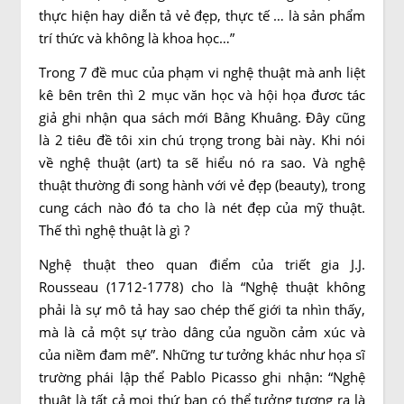
thực hiện hay diễn tả vẻ đẹp, thực tế … là sản phẩm
trí thức và không là khoa học…”
Trong 7 đề muc của phạm vi nghệ thuật mà anh liệt
kê bên trên thì 2 mục văn học và hội họa đươc tác
giả ghi nhận qua sách mới Bâng Khuâng. Đây cũng
là 2 tiêu đề tôi xin chú trọng trong bài này. Khi nói
về nghệ thuật (art) ta sẽ hiểu nó ra sao. Và nghệ
thuật thường đi song hành với vẻ đẹp (beauty), trong
cung cách nào đó ta cho là nét đẹp của mỹ thuật.
Thế thì nghệ thuật là gì ?
Nghệ thuật theo quan điểm của triết gia J.J.
Rousseau (1712-1778) cho là “Nghệ thuật không
phải là sự mô tả hay sao chép thế giới ta nhìn thấy,
mà là cả một sự trào dâng của nguồn cảm xúc và
của niềm đam mê”. Những tư tưởng khác như họa sĩ
trường phái lập thể Pablo Picasso ghi nhận: “Nghệ
thuật là tất cả mọi thứ bạn có thể tưởng tượng ra là