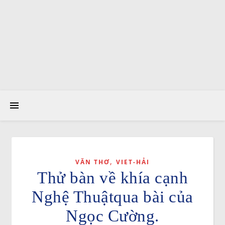
,
VĂN THƠ
VIET-HẢI
Thử bàn về khía cạnh
Nghệ Thuậtqua bài của
Ngọc Cường.