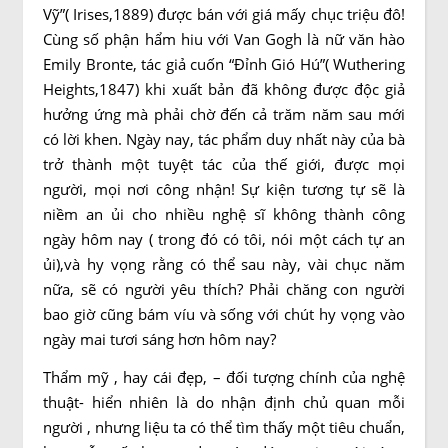
Vỹ”( Irises,1889) được bán với giá mấy chục triệu đô!
Cùng số phận hẩm hiu với Van Gogh là nữ văn hào
Emily Bronte, tác giả cuốn “Đỉnh Gió Hú”( Wuthering
Heights,1847) khi xuất bản đã không được độc giả
hưởng ứng mà phải chờ đến cả trăm năm sau mới
có lời khen. Ngày nay, tác phẩm duy nhất này của bà
trở thành một tuyệt tác của thế giới, được mọi
người, mọi nơi công nhận! Sự kiện tương tự sẽ là
niềm an ủi cho nhiều nghệ sĩ không thành công
ngày hôm nay ( trong đó có tôi, nói một cách tự an
ủi),và hy vọng rằng có thể sau này, vài chục năm
nữa, sẽ có người yêu thích? Phải chăng con người
bao giờ cũng bám víu và sống với chút hy vọng vào
ngày mai tươi sáng hơn hôm nay?
Thẩm mỹ , hay cái đẹp, – đối tượng chính của nghệ
thuật- hiển nhiên là do nhận định chủ quan mỗi
người , nhưng liệu ta có thể tìm thấy một tiêu chuẩn,