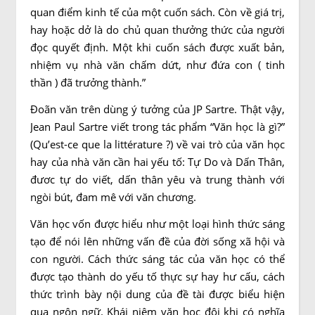
quan điểm kinh tế của một cuốn sách. Còn về giá trị,
hay hoặc dở là do chủ quan thưởng thức của người
đọc quyết định. Một khi cuốn sách được xuất bản,
nhiệm vụ nhà văn chấm dứt, như đứa con ( tinh
thần ) đã trưởng thành.”
Đoãn văn trên dùng ý tưởng của JP Sartre. Thật vậy,
Jean Paul Sartre viết trong tác phẩm “Văn học là gì?”
(Qu’est-ce que la littérature ?) về vai trò của văn học
hay của nhà văn cần hai yếu tố: Tự Do và Dấn Thân,
đươc tự do viết, dấn thân yêu và trung thành với
ngòi bút, đam mê với văn chương.
Văn học vốn được hiểu như một loại hình thức sáng
tạo để nói lên những vấn đề của đời sống xã hội và
con người. Cách thức sáng tác của văn học có thể
được tạo thành do yếu tố thực sự hay hư cấu, cách
thức trình bày nội dung của đề tài được biểu hiện
qua ngôn ngữ. Khái niệm văn học đôi khi có nghĩa