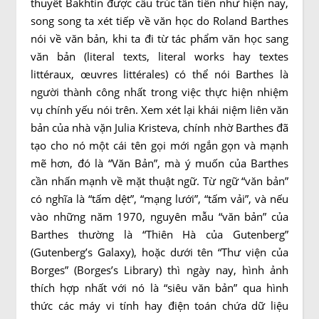
thuyết Bakhtin được cấu trúc tân tiến như hiện nay,
song song ta xét tiếp về văn học do Roland Barthes
nói về văn bản, khi ta đi từ tác phẩm văn học sang
văn bản (literal texts, literal works hay textes
littéraux, œuvres littérales) có thể nói Barthes là
người thành công nhất trong việc thực hiện nhiệm
vụ chính yếu nói trên. Xem xét lại khái niệm liên văn
bản của nhà vặn Julia Kristeva, chính nhờ Barthes đã
tạo cho nó một cái tên gọi mới ngắn gọn và mạnh
mẽ hơn, đó là “Văn Bản”, mà ý muốn của Barthes
cần nhấn mạnh về mặt thuật ngữ. Từ ngữ “văn bản”
có nghĩa là “tấm dệt”, “mạng lưới”, “tấm vải”, và nếu
vào những năm 1970, nguyên mẫu “văn bản” của
Barthes thường là “Thiên Hà của Gutenberg”
(Gutenberg’s Galaxy), hoặc dưới tên “Thư viện của
Borges” (Borges’s Library) thì ngày nay, hình ảnh
thích hợp nhất với nó là “siêu văn bản” qua hình
thức các máy vi tính hay điện toán chứa dữ liệu