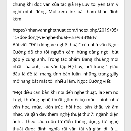
chứng khi đọc văn của tác giả Hệ Luy tôi yên tâm ý
nghĩ mình đúng. Mời xem link bài tham khảo đính
kèm.
https://nhanvannghethuat.com/index.php/2019/05/
15/doi-dong-ve-nghe-thuat-%EF%BB%BF/
Bài viết “Đôi dòng về nghệ thuật” của nhà văn Ngọc
Cường đã cho tôi nguồn cảm hứng dâng ngòi bút
góp ý cùng anh. Trong tác phẩm Bâng Khuâng mới
nhất của anh, sau văn tập Hệ Luy, nơi trang 1 giáo
đầu là đề tài mang tính bàn luận, những trang giấy
mở hàng bắt mắt tôi nhiều lắm. Ngọc Cường viết:
“Một điều căn bản khi nói đến nghệ thuật, là xem nó
là gì, thường nghệ thuật gồm 6 bộ môn chính như
văn học, múa, kiến trúc, hội họa, sân khấu và âm
nhạc, và gần đây thêm nghệ thuật thứ 7: ngành điện
ảnh . Theo các cuốn từ điển thông dụng, từ nghệ
thuật được định nghĩa rất vắn tắt và giản dị là …