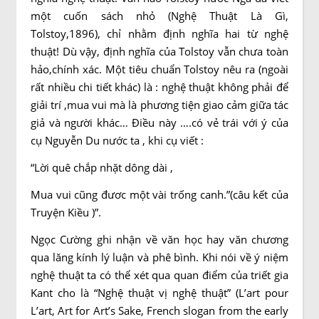
một cuốn sách nhỏ (Nghệ Thuật Là Gì,
Tolstoy,1896), chỉ nhằm định nghĩa hai từ nghệ
thuật! Dù vậy, định nghĩa của Tolstoy vẫn chưa toàn
hảo,chính xác. Một tiêu chuẩn Tolstoy nêu ra (ngoài
rất nhiều chi tiết khác) là : nghệ thuật không phải để
giải trí ,mua vui mà là phương tiện giao cảm giữa tác
giả và người khác… Điều này ….có vẻ trái với ý của
cụ Nguyễn Du nước ta , khi cụ viết :
“Lời quê chắp nhặt dông dài ,
Mua vui cũng đươc một vài trống canh.”(câu kết của
Truyện Kiều )”.
Ngọc Cường ghi nhận về văn học hay văn chương
qua lăng kính lý luận và phê bình. Khi nói về ý niệm
nghệ thuật ta có thể xét qua quan điểm của triết gia
Kant cho là “Nghệ thuật vị nghệ thuật” (L’art pour
L’art, Art for Art’s Sake, French slogan from the early