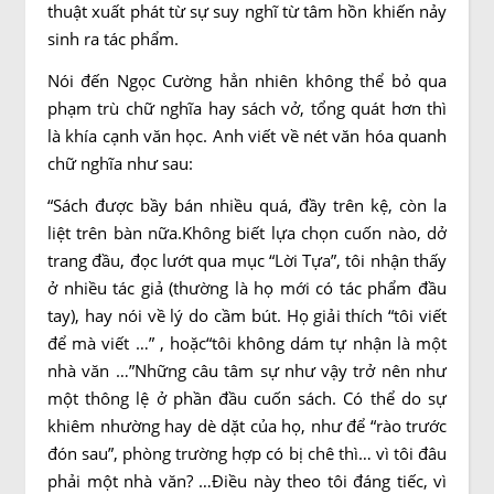
thuật xuất phát từ sự suy nghĩ từ tâm hồn khiến nảy
sinh ra tác phẩm.
Nói đến Ngọc Cường hẳn nhiên không thể bỏ qua
phạm trù chữ nghĩa hay sách vở, tổng quát hơn thì
là khía cạnh văn học. Anh viết về nét văn hóa quanh
chữ nghĩa như sau:
“Sách được bầy bán nhiều quá, đầy trên kệ, còn la
liệt trên bàn nữa.Không biết lựa chọn cuốn nào, dở
trang đầu, đọc lướt qua mục “Lời Tựa”, tôi nhận thấy
ở nhiều tác giả (thường là họ mới có tác phẩm đầu
tay), hay nói về lý do cầm bút. Họ giải thích “tôi viết
để mà viết …” , hoặc“tôi không dám tự nhận là một
nhà văn …”Những câu tâm sự như vậy trở nên như
một thông lệ ở phần đầu cuốn sách. Có thể do sự
khiêm nhường hay dè dặt của họ, như để “rào trước
đón sau”, phòng trường hợp có bị chê thì… vì tôi đâu
phải một nhà văn? …Điều này theo tôi đáng tiếc, vì