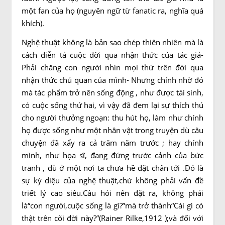
một fan của họ (nguyên ngữ từ fanatic ra, nghĩa quá
khích).
Nghệ thuật không là bản sao chép thiên nhiên mà là
cách diễn tả cuộc đời qua nhận thức của tác giả-
Phải chăng con người nhìn mọi thứ trên đời qua
nhận thức chủ quan của mình- Nhưng chính nhờ đó
mà tác phẩm trở nên sống động , như được tái sinh,
có cuộc sống thứ hai, vì vậy đã đem lại sự thích thú
cho người thưởng ngoạn: thu hút họ, làm như chính
họ được sống như một nhân vật trong truyện dù câu
chuyện đã xẩy ra cả trăm năm trước ; hay chính
mình, như họa sĩ, đang đứng trước cảnh của bức
tranh , dù ở một nơi ta chưa hề đặt chân tới .Đó là
sự kỳ diệu của nghệ thuật,chứ không phải vấn đề
triết lý cao siêu.Câu hỏi nên đặt ra, không phải
là“con người,cuộc sống là gì?”mà trở thành“Cái gì có
thật trên cõi đời này?”(Rainer Rilke,1912 );và đối với