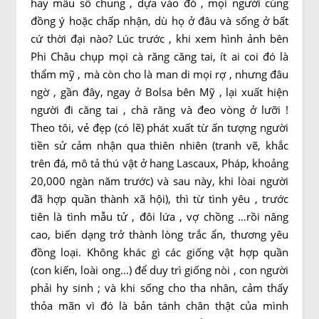
hay mẫu số chung , dựa vào đó , mọi người cùng
đồng ý hoặc chấp nhận, dù họ ở đâu và sống ở bất
cứ thời đại nào? Lúc trước , khi xem hình ảnh bên
Phi Châu chụp mọi cà răng căng tai, ít ai coi đó là
thẩm mỹ , mà còn cho là man di mọi rợ , nhưng đâu
ngờ , gần đây, ngay ở Bolsa bên Mỹ , lại xuất hiện
người đi căng tai , chà răng và đeo vòng ở lưỡi !
Theo tôi, vẻ đẹp (có lẽ) phát xuất từ ấn tượng người
tiền sử cảm nhận qua thiên nhiên (tranh vẽ, khắc
trên đá, mô tả thú vật ở hang Lascaux, Pháp, khoảng
20,000 ngàn năm trước) và sau này, khi lòai người
đã hợp quần thành xã hội), thì từ tình yêu , trước
tiên là tình mẫu tử , đôi lứa , vợ chồng …rồi nâng
cao, biến dạng trở thành lòng trắc ẩn, thương yêu
đồng loại. Không khác gì các giống vật hợp quần
(con kiến, loài ong…) để duy trì giống nòi , con người
phải hy sinh ; và khi sống cho tha nhân, cảm thấy
thỏa mãn vì đó là bản tánh chân thật của mình