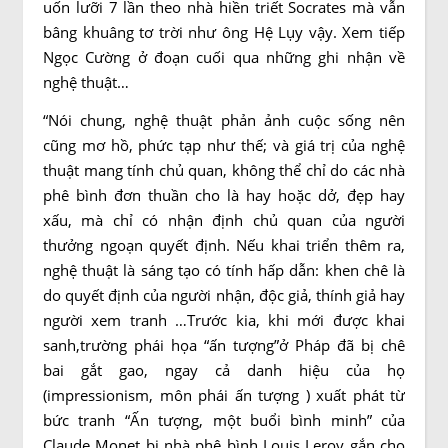
uốn lưỡi 7 lần theo nhà hiền triết Socrates mà vẫn
bâng khuâng tơ trời như ông Hệ Lụy vậy. Xem tiếp
Ngọc Cường ở đoạn cuối qua những ghi nhận về
nghệ thuật…
“Nói chung, nghệ thuật phản ảnh cuộc sống nên
cũng mơ hồ, phức tạp như thế; và giá trị của nghệ
thuật mang tính chủ quan, không thể chỉ do các nhà
phê bình đơn thuần cho là hay hoặc dở, đẹp hay
xấu, mà chỉ có nhận định chủ quan của người
thưởng ngoạn quyết định. Nếu khai triển thêm ra,
nghệ thuật là sáng tạo có tính hấp dẫn: khen chê là
do quyết định của người nhận, độc giả, thính giả hay
người xem tranh …Trước kia, khi mới được khai
sanh,trường phái họa “ấn tượng”ở Pháp đã bị chê
bai gắt gao, ngay cả danh hiệu của họ
(impressionism, môn phái ấn tượng ) xuất phát từ
bức tranh “Ấn tượng, một buổi bình minh” của
Claude Monet bị nhà phê bình Louis Leroy gắn cho