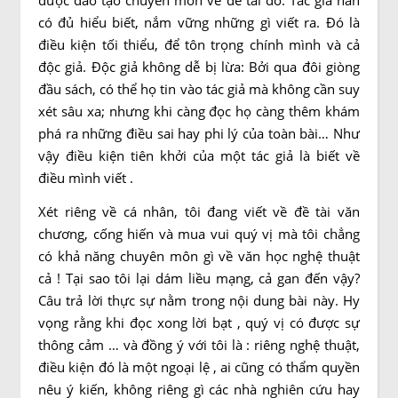
được đào tạo chuyên môn về đề tài đó. Tác giả hẳn
có đủ hiểu biết, nắm vững những gì viết ra. Đó là
điều kiện tối thiểu, để tôn trọng chính mình và cả
độc giả. Độc giả không dễ bị lừa: Bởi qua đôi giòng
đầu sách, có thể họ tin vào tác giả mà không cần suy
xét sâu xa; nhưng khi càng đọc họ càng thêm khám
phá ra những điều sai hay phi lý của toàn bài… Như
vậy điều kiện tiên khởi của một tác giả là biết về
điều mình viết .
Xét riêng về cá nhân, tôi đang viết về đề tài văn
chương, cống hiến và mua vui quý vị mà tôi chẳng
có khả năng chuyên môn gì về văn học nghệ thuật
cả ! Tại sao tôi lại dám liều mạng, cả gan đến vậy?
Câu trả lời thực sự nằm trong nội dung bài này. Hy
vọng rằng khi đọc xong lời bạt , quý vị có được sự
thông cảm … và đồng ý với tôi là : riêng nghệ thuật,
điều kiện đó là một ngoại lệ , ai cũng có thẩm quyền
nêu ý kiến, không riêng gì các nhà nghiên cứu hay