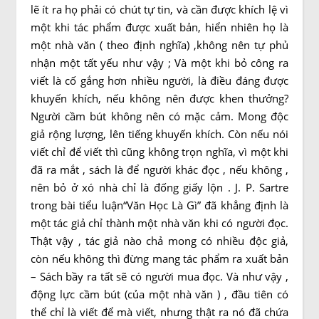
lẽ ít ra họ phải có chút tự tin, và cần được khích lệ vì
một khi tác phẩm được xuất bản, hiển nhiên họ là
một nhà văn ( theo định nghĩa) ,không nên tự phủ
nhận một tất yếu như vậy ; Và một khi bỏ công ra
viết là cố gắng hơn nhiều người, là điều đáng được
khuyến khích, nếu không nên được khen thưởng?
Người cầm bút không nên có mặc cảm. Mong độc
giả rộng lượng, lên tiếng khuyến khích. Còn nếu nói
viết chỉ để viết thì cũng không trọn nghĩa, vì một khi
đã ra mắt , sách là để người khác đọc , nếu không ,
nên bỏ ở xó nhà chỉ là đống giấy lộn . J. P. Sartre
trong bài tiểu luận“Văn Học Là Gì” đã khẳng định là
một tác giả chỉ thành một nhà văn khi có người đọc.
Thật vậy , tác giả nào chả mong có nhiều độc giả,
còn nếu không thì đừng mang tác phẩm ra xuất bản
– Sách bầy ra tất sẽ có người mua đọc. Và như vậy ,
động lực cầm bút (của một nhà văn ) , đầu tiên có
thể chỉ là viết để mà viết, nhưng thật ra nó đã chứa