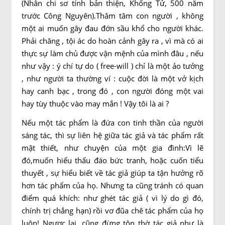
(Nhân chi sơ tính bản thiện, Khổng Tử, 500 năm
trước Công Nguyên).Thâm tâm con người , không
một ai muốn gây đau đớn sầu khổ cho người khác.
Phải chăng , tội ác do hoàn cảnh gây ra , vì mà có ai
thực sự làm chủ được vận mệnh của mình đâu , nếu
như vậy : ý chí tự do ( free-will ) chỉ là một ảo tưởng
, như người ta thường ví : cuộc đời là một vở kịch
hay canh bạc , trong đó , con người đóng một vai
hay tùy thuộc vào may mắn ! Vậy tôi là ai ?
Nếu một tác phẩm là đứa con tinh thần của người
sáng tác, thì sự liên hệ giữa tác giả và tác phẩm rất
mật thiết, như chuyện của một gia đình:Vì lẽ
đó,muốn hiểu thấu đáo bức tranh, hoặc cuốn tiểu
thuyết , sự hiểu biết về tác giả giúp ta tận hưởng rõ
hơn tác phẩm của họ. Nhưng ta cũng tránh có quan
điểm quá khích: như ghét tác giả ( vì lý do gì đó,
chính trị chẳng hạn) rồi vơ đũa chê tác phẩm của họ
luôn! Ngược lại, cũng đừng tôn thờ tác giả như là