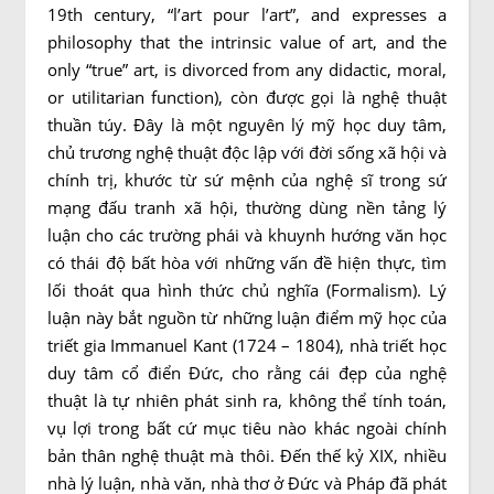
19th century, “l’art pour l’art”, and expresses a
philosophy that the intrinsic value of art, and the
only “true” art, is divorced from any didactic, moral,
or utilitarian function), còn được gọi là nghệ thuật
thuần túy. Đây là một nguyên lý mỹ học duy tâm,
chủ trương nghệ thuật độc lập với đời sống xã hội và
chính trị, khước từ sứ mệnh của nghệ sĩ trong sứ
mạng đấu tranh xã hội, thường dùng nền tảng lý
luận cho các trường phái và khuynh hướng văn học
có thái độ bất hòa với những vấn đề hiện thực, tìm
lối thoát qua hình thức chủ nghĩa (Formalism). Lý
luận này bắt nguồn từ những luận điểm mỹ học của
triết gia Immanuel Kant (1724 – 1804), nhà triết học
duy tâm cổ điển Đức, cho rằng cái đẹp của nghệ
thuật là tự nhiên phát sinh ra, không thể tính toán,
vụ lợi trong bất cứ mục tiêu nào khác ngoài chính
bản thân nghệ thuật mà thôi. Đến thế kỷ XIX, nhiều
nhà lý luận, nhà văn, nhà thơ ở Đức và Pháp đã phát