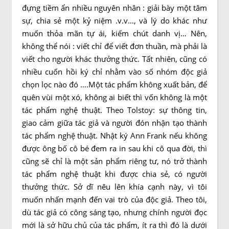
đựng tiềm ẩn nhiều nguyên nhân : giải bày một tâm
sự, chia sẻ một kỷ niệm .v.v…, và lý do khác như
muốn thỏa mãn tự ái, kiếm chút danh vị… Nên,
không thể nói : viết chỉ để viết đơn thuần, mà phải là
viết cho người khác thưởng thức. Tất nhiên, cũng có
nhiều cuốn hồi ký chỉ nhằm vào số nhóm độc giả
chọn lọc nào đó ….Một tác phẩm không xuất bản, để
quên vùi một xó, không ai biết thì vốn không là một
tác phẩm nghệ thuật. Theo Tolstoy: sự thông tin,
giao cảm giữa tác giả và người đón nhận tạo thành
tác phẩm nghệ thuật. Nhật ký Ann Frank nếu không
được ông bố cô bé đem ra in sau khi cô qua đời, thì
cũng sẽ chỉ là một sản phẩm riêng tư, nó trở thành
tác phẩm nghệ thuật khi được chia sẻ, có người
thưởng thức. Sở dĩ nêu lên khía cạnh này, vì tôi
muốn nhấn mạnh đến vai trò của độc giả. Theo tôi,
dù tác giả có công sáng tạo, nhưng chính người đọc
mới là sở hữu chủ của tác phẩm, ít ra thì đó là dưới