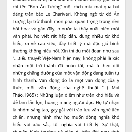
cái tên “Bọn Ấn Tượng” một cách mỉa mai qua bài
đăng trên báo Le Charivari. Không ngờ từ đó Ấn
Tượng lại trở thành môn phái quan trọng trong nền
hội họa: và gần đây, ở nước ta thấy xuất hiện một
văn phái, họ viết rất hấp dẫn, dùng nhiều từ khó
hiểu, ra vẻ cao siêu, đầy triết lý mà độc giả bình
thường không hiểu nổi. Xin thí dụ một đoạn như sau
“….tiểu thuyết Việt-Nam hiện nay, không phải là xác
nhận một trở thành đã hoàn tất, mà là theo dõi
những chặng đường của một vận động đang tuần tự
hình thành. Vận động đó là một vận động của ý
thức, một vận động của nghệ thuật…” ( Mai
Thảo,1965) : Những luận điểm như trên khó hiểu và
dễ làm lẫn lộn, hoang mang người đọc. Họ tự nhận
là nhóm sáng tạo, gay gắt với trào lưu văn nghệ tiền
chiến, nhưng hình như họ muốn đồng nghĩa khó
hiểu với xâu sắc, tối nghĩa với triết lý. Sự thật,
chuyện bình thường và giản dị trên đời như tình