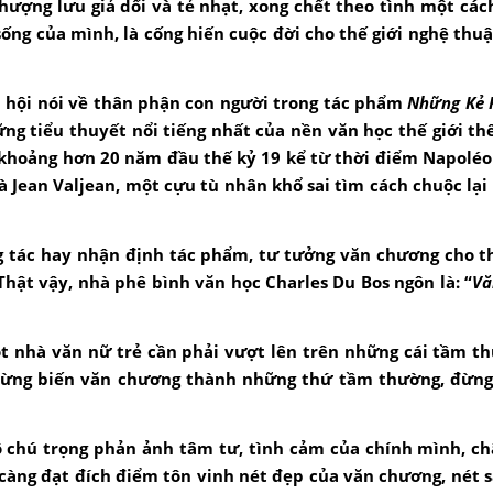
thượng lưu giả dối và tẻ nhạt, xong chết theo tình một cá
 sống của mình, là cống hiến cuộc đời cho thế giới nghệ thuậ
ã hội nói về thân phận con người trong tác phẩm
Những Kẻ 
ng tiểu thuyết nổi tiếng nhất của nền văn học thế giới th
khoảng hơn 20 năm đầu thế kỷ 19 kể từ thời điểm Napoléon
à Jean Valjean, một cựu tù nhân khổ sai tìm cách chuộc lại
 tác hay nhận định tác phẩm, tư tưởng văn chương cho t
hật vậy, nhà phê bình văn học Charles Du Bos ngôn là: “
Vă
nhà văn nữ trẻ cần phải vượt lên trên những cái tầm th
 đừng biến văn chương thành những thứ tầm thường, đừng
cô chú trọng phản ảnh tâm tư, tình cảm của chính mình, c
càng đạt đích điểm tôn vinh nét đẹp của văn chương, nét s