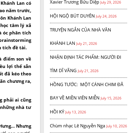
Xavier Trương Bửu Diệp
July 29, 2026
h Khánh Lan có
bao năm trước,
HỘI NGỘ BÚT DUYÊN
July 24, 2026
 môn Khánh Lan
 học tâm lý xã
TRUYỆN NGẮN CỦA NHÀ VĂN
à óc phân tích
 brainstorming
KHÁNH LAN
July 21, 2026
tích đề tài.
NHẬN ĐỊNH TÁC PHẨM: NGƯỜI ĐI
à điểm son về
u lợi thế sẵn
TÌM DĨ VÃNG
July 21, 2026
ất đã kéo theo
văn chương ra,
HỒNG TƯỚC: MỘT CÁNH CHIM ĐÃ
BAY VỀ MIỀN VIÊN MIỄN
July 15, 2026
g phải ai cũng
, những nhà tư
HỒI KÝ
July 13, 2026
Chùm nhạc Lê Nguyễn Nga
i Hưng… Nhưng
July 10, 2026