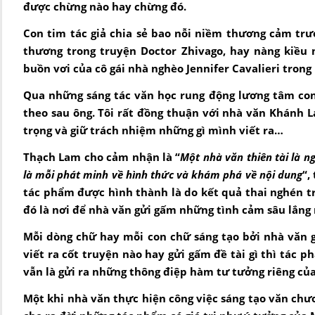
được chừng nào hay chừng đó.
Con tim tác giả chia sẻ bao nỗi niềm thương cảm trư
thương trong truyện Doctor Zhivago, hay nàng kiều 
buồn vơi của cô gái nhà nghèo Jennifer Cavalieri trong
Qua những sáng tác văn học rung động lương tâm co
theo sau ông. Tôi rất đồng thuận với nhà văn Khánh 
trọng và giữ trách nhiệm những gì mình viết ra…
Thạch Lam cho cảm nhận là “
Một nhà văn thiên tài là 
là mỗi phát minh về hình thức và khám phá về nội dung
“,
tác phẩm được hình thành là do kết quả thai nghén t
đó là nơi để nhà văn gửi gấm những tình cảm sâu lắn
Mỗi dòng chữ hay mỗi con chữ sáng tạo bởi nhà văn g
viết ra cốt truyện nào hay gửi gấm đề tài gì thì tác
vẫn là gửi ra những thông điệp hàm tư tưởng riêng củ
Một khi nhà văn thực hiện công việc sáng tạo văn chươ