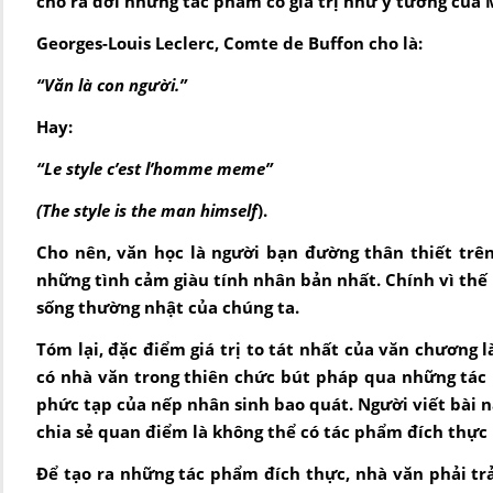
cho ra đời những tác phẩm có giá trị như ý tưởng củ
Georges-Louis Leclerc, Comte de Buffon cho là:
“Văn là con người.”
Hay:
“Le style c’est l’homme meme”
(The style is the man himself
).
Cho nên, văn học là người bạn đường thân thiết trê
những tình cảm giàu tính nhân bản nhất. Chính vì thế 
sống thường nhật của chúng ta.
Tóm lại, đặc điểm giá trị to tát nhất của văn chương l
có nhà văn trong thiên chức bút pháp qua những tác
phức tạp của nếp nhân sinh bao quát. Người viết bài n
chia sẻ quan điểm là không thể có tác phẩm đích thực
Để tạo ra những tác phẩm đích thực, nhà văn phải trải