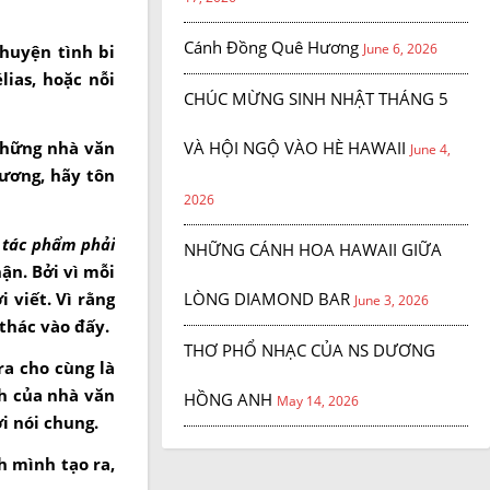
Cánh Đồng Quê Hương
June 6, 2026
huyện tình bi
ias, hoặc nỗi
CHÚC MỪNG SINH NHẬT THÁNG 5
VÀ HỘI NGỘ VÀO HÈ HAWAII
những nhà văn
June 4,
hương, hãy tôn
2026
 tác phẩm phải
NHỮNG CÁNH HOA HAWAII GIỮA
ận. Bởi vì mỗi
LÒNG DIAMOND BAR
 viết. Vì rằng
June 3, 2026
 thác vào đấy.
THƠ PHỔ NHẠC CỦA NS DƯƠNG
ra cho cùng là
nh của nhà văn
HỒNG ANH
May 14, 2026
i nói chung.
h mình tạo ra,