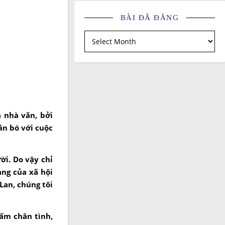
BÀI ĐÃ ĐĂNG
Bài đã đăng
 nhà văn, bởi
ắn bó với cuộc
ời. Do vậy chỉ
ng của xã hội
Lan, chúng tôi
tấm chân tình,