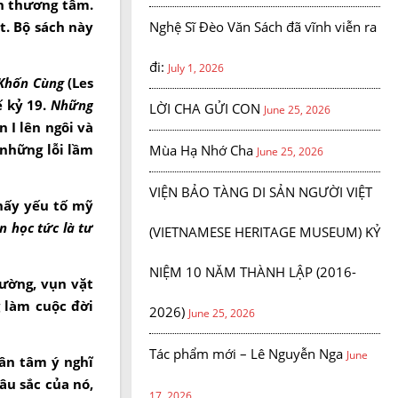
ch thương tâm.
Nghệ Sĩ Đèo Văn Sách đã vĩnh viễn ra
t. Bộ sách này
đi:
July 1, 2026
Khốn Cùng
(Les
ế kỷ 19.
Những
LỜI CHA GỬI CON
June 25, 2026
 I lên ngôi và
 những lỗi lầm
Mùa Hạ Nhớ Cha
June 25, 2026
VIỆN BẢO TÀNG DI SẢN NGƯỜI VIỆT
hấy yếu tố mỹ
n học tức là tư
(VIETNAMESE HERITAGE MUSEUM) KỶ
NIỆM 10 NĂM THÀNH LẬP (2016-
ường, vụn vặt
 làm cuộc đời
2026)
June 25, 2026
Tác phẩm mới – Lê Nguyễn Nga
June
hân tâm ý nghĩ
âu sắc của nó,
17, 2026