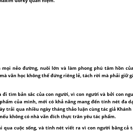
a Maxim Gorky quan niệm.
n mọi nẻo đường, nuôi lớn và làm phong phú tâm hồn của
mà văn học không thể đứng riêng lẻ, tách rời mà phải giữ g
à đi tìm bản sắc của con người, vì con người và bởi con ngư
 phẩm của mình, mới có khả năng mang đến tính nét đa dạ
ày trải qua nhiều ngày tháng thảo luận cùng tác giả Khánh 
 nếu không có nhà văn đích thực trân yêu tác phẩm.
 qua cuộc sống, và tính nét viết ra vì con người bằng cả 