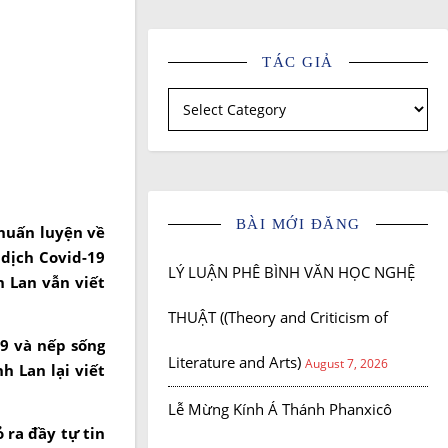
TÁC GIẢ
Tác giả
BÀI MỚI ĐĂNG
 huấn luyện về
dịch Covid-19
LÝ LUẬN PHÊ BÌNH VĂN HỌC NGHỆ
h Lan vẫn viết
THUẬT ((Theory and Criticism of
19 và nếp sống
Literature and Arts)
August 7, 2026
h Lan lại viết
Lễ Mừng Kính Á Thánh Phanxicô
 ra đầy tự tin