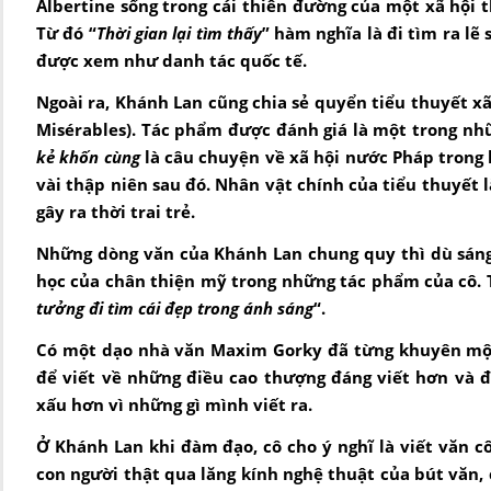
Albertine sống trong cái thiên đường của một xã hội 
Từ đó “
Thời gian lại tìm thấy
” hàm nghĩa là đi tìm ra lẽ
được xem như danh tác quốc tế.
Ngoài ra, Khánh Lan cũng chia sẻ quyển tiểu thuyết x
Misérables). Tác phẩm được đánh giá là một trong nhữ
kẻ khốn cùng
là câu chuyện về xã hội nước Pháp trong 
vài thập niên sau đó. Nhân vật chính của tiểu thuyết l
gây ra thời trai trẻ.
Những dòng văn của Khánh Lan chung quy thì dù sáng
học của chân thiện mỹ trong những tác phẩm của cô. T
tưởng đi tìm cái đẹp trong ánh sáng
“.
Có một dạo nhà văn Maxim Gorky đã từng khuyên một 
để viết về những điều cao thượng đáng viết hơn và
xấu hơn vì những gì mình viết ra.
Ở Khánh Lan khi đàm đạo, cô cho ý nghĩ là viết văn 
con người thật qua lăng kính nghệ thuật của bút văn, 