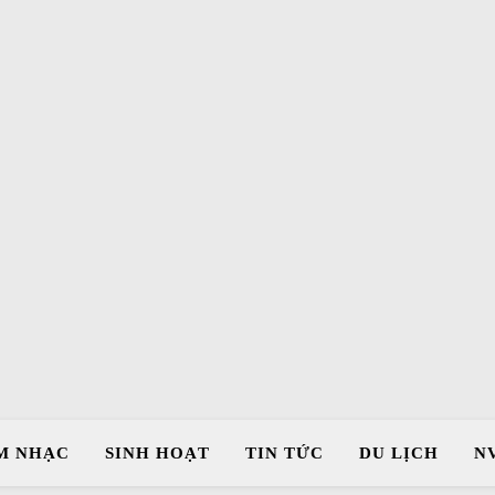
M NHẠC
SINH HOẠT
TIN TỨC
DU LỊCH
N