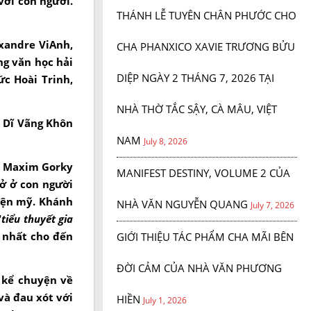
với con người.
THÁNH LỄ TUYÊN CHÂN PHƯỚC CHO
exandre ViAnh,
CHA PHANXICO XAVIE TRƯƠNG BỬU
ng văn học hải
DIỆP NGÀY 2 THÁNG 7, 2026 TẠI
ức Hoài Trinh,
NHÀ THỜ TẮC SẬY, CÀ MÂU, VIỆT
i Dĩ Vãng Khôn
NAM
July 8, 2026
a Maxim Gorky
MANIFEST DESTINY, VOLUME 2 CỦA
ở ở con người
iện mỹ. Khánh
NHÀ VĂN NGUYỄN QUANG
July 7, 2026
“
tiểu thuyết gia
 nhất cho đến
GIỚI THIỆU TÁC PHẨM CHA MÃI BÊN
ĐỜI CẢM CỦA NHÀ VĂN PHƯƠNG
i kể chuyện về
và đau xót với
HIỀN
July 1, 2026