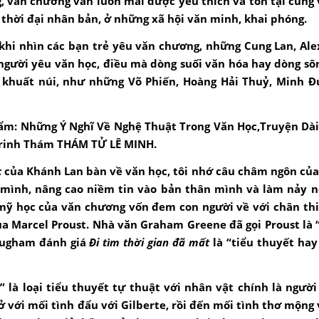
, văn chương vẫn luôn mãi được yêu thích và tồn tại cùng 
thời đại nhân bản, ở những xã hội văn minh, khai phóng.
ui khi nhìn các bạn trẻ yêu văn chương, những Cung Lan, Al
gười yêu văn học, điều mà dòng suối văn hóa hay dòng sô
c khuất núi, như những Võ Phiến, Hoàng Hải Thuỷ, Minh Đ
phẩm: Những Ý Nghĩ Về Nghệ Thuật Trong Văn Học,Truyện Dà
Trinh Thám THÁM TỬ LÊ MINH.
c
của Khánh Lan bàn về văn học, tôi nhớ câu châm ngôn củ
 mình, nâng cao niềm tin vào bản thân mình và làm nảy n
 mỹ học của văn chương vốn đem con người về với chân th
ủa Marcel Proust. Nhà văn Graham Greene đã gọi Proust là 
augham đánh giá
Đi tìm thời gian đã mất
là “tiểu thuyết hay
t
” là loại tiểu thuyết tự thuật với nhân vật chính là ngườ
với mối tình đẩu với Gilberte, rồi đến mối tình thơ mộng 