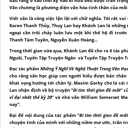
dẫu rằng ở vào thời kỳ nào đi nữa đều được trân trọng
Văn chương là phương diện văn hóa tinh thần của mỗi 
Viết văn là công việc lặn lội với chữ nghĩa. Tôi rất v
Karen Thanh Thủy, Thuỵ Lan hay Khánh Lan là những n
ngoại cần trôi chảy luân lưu một khi thế hệ đi trướ
Thanh Tâm Tuyền, Nguyễn Xuân Hoàng…
Trong thời gian vừa qua, Khánh Lan đã cho ra 4 tác 
Nguôi, Tuyển Tập Truyện Ngắn và Tuyển Tập Truyện 
Đọc tác phẩm
Những
Ý Ngh
ĩ
V
ề
Ngh
ệ
Thu
ậ
t Trong
Văn Họ
cho rằng văn học giúp con người hiểu được bản thân
khát vọng hướng tới chân lý. Maxim Gorky cho là cái
Lan nhận định về bộ truyện “
Đi tìm thời gian đã mất
” c
vĩ đại nhất thế kỷ 20
” và nhà văn William Somerset M
nay”.
Đại để nội dung của tác phẩm “
Đi tìm thời gian đã mấ
chuyện tình của mình với những niềm mơ ước, trăn trở 