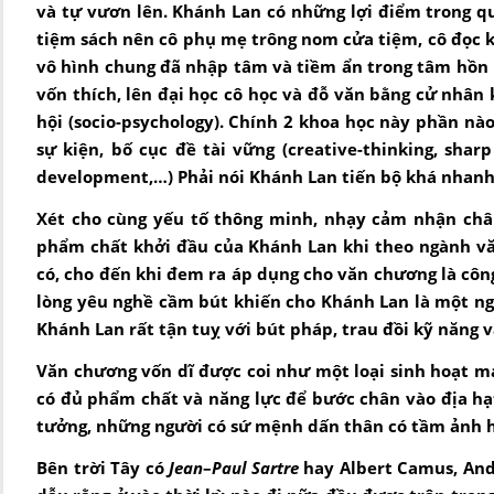
và tự vươn lên. Khánh Lan có những lợi điểm trong q
tiệm sách nên cô phụ mẹ trông nom cửa tiệm, cô đọc 
vô hình chung đã nhập tâm và tiềm ẩn trong tâm hồn 
vốn thích, lên đại học cô học và đỗ văn bằng cử nhân 
hội (socio-psychology). Chính 2 khoa học này phần nào 
sự kiện, bố cục đề tài vững (creative-thinking, sharp 
development,…) Phải nói Khánh Lan tiến bộ khá nhanh t
Xét cho cùng yếu tố thông minh, nhạy cảm nhận chân
phẩm chất khởi đầu của Khánh Lan khi theo ngành văn
có, cho đến khi đem ra áp dụng cho văn chương là công
lòng yêu nghề cầm bút khiến cho Khánh Lan là một ngòi
Khánh Lan rất tận tuỵ với bút pháp, trau đồi kỹ năng
Văn chương vốn dĩ được coi như một loại sinh hoạt ma
có đủ phẩm chất và năng lực để bước chân vào địa hạ
tưởng, những người có sứ mệnh dấn thân có tầm ảnh h
Bên trời Tây có
Jean
–
Paul Sartre
hay Albert Camus, And