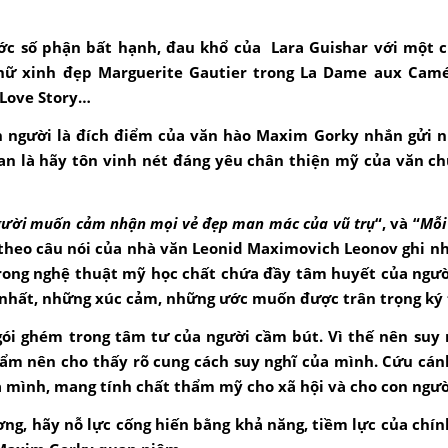
ớc số phận bất hạnh, đau khổ của Lara Guishar với một c
nữ xinh đẹp Marguerite Gautier trong La Dame aux Camél
 Love Story…
n người là đích điểm của văn hào Maxim Gorky nhắn gửi 
Lan là hãy tôn vinh nét đáng yêu chân thiện mỹ của văn c
người muốn cảm nhận mọi vẻ đẹp man mác của vũ trụ
“, và “
Mỗi
 theo câu nói của nhà văn Leonid Maximovich Leonov ghi nh
rong nghệ thuật mỹ học chất chứa đầy tâm huyết của người
g nhất, những xúc cảm, những ước muốn được trân trọng ký
ói ghém trong tâm tư của người cầm bút. Vì thế nên suy 
 phẩm nên cho thấy rõ cung cách suy nghĩ của mình. Cứu cá
a mình, mang tính chất thẩm mỹ cho xã hội và cho con ngườ
ng, hãy nỗ lực cống hiến bằng khả năng, tiềm lực của chín