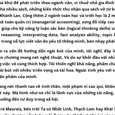
uá khứ để phát triển theo ngành văn, vì thuở nhỏ gia đìn
khá nhiều sách, những kiến thức thu nhận qua sách vở từ 
Khánh Lan. Cộng thêm 2 ngành toán học và triết học là 2
kế toán quản trị (managerial accounting), xong đỗ tiếp cao
giúp cho kỹ năng lý luận sắc bén (logical thinking skills) v
reasoning, interpreting data, fact analysis ability, topic
rong nỗ lực viết văn do yếu tố thông minh, bén nhạy phân 
 ra vấn đề hướng dẫn ngòi bút của mình, tôi nghĩ, đây l
 chương mang nét nghệ thuật. Và do sự khởi đầu với nhiề
 việc vô cùng thích hợp. Tôi thiển nghĩ khả năng, phẩm ch
 bút với nhiều triển vọng và tài hoa. Ngoài tình yêu với 
 văn phẩm của mình.
ng nét thanh tao về tinh thần, một phạm vi cao quí, khôn
t này. Mà hình như nó chỉ là lãnh vực của những tài năng
ưởng đến tư duy trong xã hội.
ré Maurois, bên trời Ta có Nhất Linh, Thạch Lam hay Khá