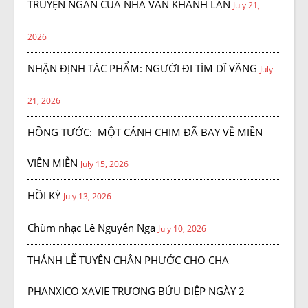
TRUYỆN NGẮN CỦA NHÀ VĂN KHÁNH LAN
July 21,
2026
NHẬN ĐỊNH TÁC PHẨM: NGƯỜI ĐI TÌM DĨ VÃNG
July
21, 2026
HỒNG TƯỚC: MỘT CÁNH CHIM ĐÃ BAY VỀ MIỀN
VIÊN MIỄN
July 15, 2026
HỒI KÝ
July 13, 2026
Chùm nhạc Lê Nguyễn Nga
July 10, 2026
THÁNH LỄ TUYÊN CHÂN PHƯỚC CHO CHA
PHANXICO XAVIE TRƯƠNG BỬU DIỆP NGÀY 2