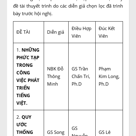
đề tài thuyết trình do các diễn giả chọn lọc đã trình
bày trước hội nghị.
Điều Hợp
Đúc Kết
ĐỀ TÀI
Diễn giả
Viên
Viên
1.
NHỮNG
PHỨC TẠP
TRONG
NBK Đỗ
GS Trần
Phạm
CÔNG
Thông
Chấn Trí,
Kim Long,
VIỆC PHÁT
Minh
Ph.D
Ph.D
TRIỂN
TIẾNG
VIỆT.
2.
QUY
ƯỚC
GS
THỐNG
GS Song
GS Lê
Nguyễn