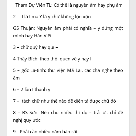
Tham Dự Viên TL: Có thể là nguyên âm hay phụ âm
2 – I là I mà Y là y chứ không lộn xộn
GS Thuận: Nguyên âm phải có nghĩa – y đứng một
mình hay Hán Việt
3 – chữ quý hay quí –
4 Thầy Bích: theo thói quen về y hay I
5 – gốc La-tinh: thư viện Mã Lai, các cha nghe theo
âm
6 – 2 lần I thành y
7 – tách chữ như thế nào để diễn tả được chữ đó
8 – BS Sơn: Nên cho nhiều thí dụ – trả lời: chỉ đề
nghị quy ước
9- Phải cần nhiều năm bàn cãi