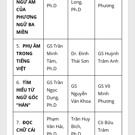
NGỮ ÂM
Long,
Ph.D
Phương
CỦA
Ph.D
PHƯƠNG
NGỮ BA
MIỀN
5.
PHỤ ÂM
GS Trần
TRONG
Minh
Dr. Đinh
GS Huỳnh
TIẾNG
Tâm,
Thái Sơn
Trâm Anh
VIỆT
Ph.D
6.
TÌM
GS Trần
GS
GS Võ
HIỂU TỪ
Ngọc
Nguyễn
Minh
NGỮ GỐC
Dụng,
Văn Khoa
Phương
“HÁN”
Ph.D
Phạm
Trần Huy
7.
ĐỌC
Cô Bửu
Văn Hải,
Bích,
CHỮ CÁI
Trâm
Ph.D
Ph.D