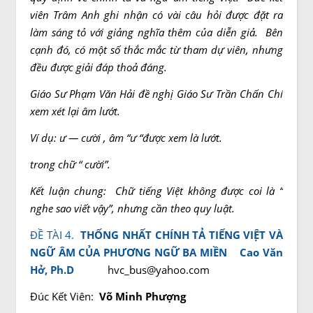
viên Trâm Anh ghi nhận có vài câu hỏi được đặt ra
làm sáng tỏ với giảng nghĩa thêm của diễn giả.
Bên
cạnh đó, có một số thắc mắc từ tham dự viên, nhưng
đều được giải đáp thoả đáng.
Giáo Sư Ph
ạ
m Văn Hải đề nghị Giáo Sư Trần Chấn Chí
xem xét lại âm lướt.
Ví dụ: ư — cười , âm “ư “được xem là lướt.
trong chữ “ cười”.
Kết luận
chung:
Chữ tiếng Việt không được coi là “
nghe sao viết vậy”, nhưng cần theo
q
uy luật.
ĐỀ TÀI 4.
THỐNG NHẤT CHÍNH TẢ TIẾNG VIỆT VÀ
NGỮ ÂM CỦA PHƯƠNG NGỮ BA MIỀN
Cao Văn
Hở
, Ph.D
hvc_bus@yahoo.com
Đúc Kết Viên:
Võ Minh Phượng