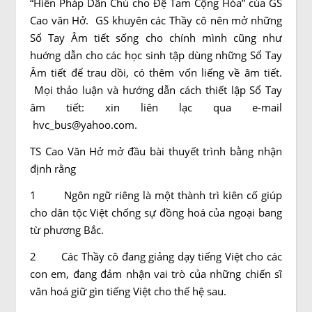
“Hiến Pháp Dân Chủ cho Đệ Tam Cộng Hòa” của GS
Cao văn Hở. GS khuyên các Thầy cô nên mở những
Sổ Tay Âm tiết sống cho chính mình cũng như
huớng dẫn cho các học sinh tập dùng những Sổ Tay
Âm tiết để trau dồi, có thêm vốn liếng về âm tiết.
Mọi thảo luận và hướng dẫn cách thiết lập Sổ Tay
âm tiết: xin liên lạc qua e-mail
hvc_bus@yahoo.com.
TS Cao Văn Hở mở đầu bài thuyết trình bằng nhận
định rằng
1 Ngôn ngữ riêng là một thành trì kiên cố giúp
cho dân tộc Việt chống sự đồng hoá của ngoại bang
từ phương Bắc.
2 Các Thầy cô đang giảng dạy tiếng Việt cho các
con em, đang đảm nhận vai trò của những chiến sĩ
văn hoá giữ gìn tiếng Việt cho thế hệ sau.