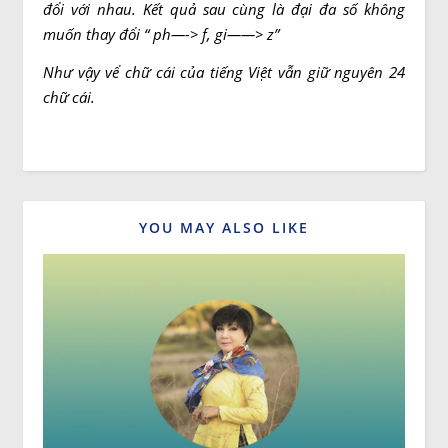
đổi với nhau. Kết quả sau cùng là đại đa số không
muốn thay đổi “ ph—-
>
f, gi——
>
z”
Như vậy v
ể chữ cái của
tiếng Việt
vẫn
giữ nguyên
24
chữ cái.
YOU MAY ALSO LIKE