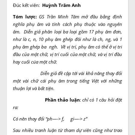
Đúc kết viên:
Huỳnh
Trâm Anh
Tóm lượ
c
:
GS Trần Minh Tâm mở đầu bằng định
nghĩa phụ âm và tính cách phụ thuộc vào nguyên
âm. Diễn giả phân loại ba loại gồm 17 phụ âm đơn,
như là c, n, 10 phụ âm ghép đôi như là ch, ng, và 1
phụ âm ghép ba ngh. Về vị trí, phụ âm có thể ở vị trí
đầu của một chữ, vị trí cuối của một chữ, và vị trí đầu
hay cuối cúa một chữ.
Diễn giả đề cập tới vài khả năng thay đổi
một vài chữ cái phụ âm trong tiếng Việt với những
thuận lợi và bất tiện.
Phần thảo luận
:
c
hỉ có 1 câu hỏi đặt
ra:
Có nên thay đổi “ph—-
>
f,
gi—-
>
z”
Sau nhiều tranh luận từ tham dự viên cũng như trao