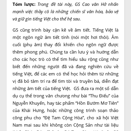
Tóm lượ
c
:
Trong đề tài này, GS Cao văn Hở nhấn
mạnh việc thầy cô là những chiến sĩ văn hóa,
bảo vệ
và
giữ gìn tiếng Việt cho thế hệ sau.
GS cũng trình bày cặn kẽ về âm tiết. Tiếng Việt là
một ngôn ngữ âm tiết tính (nói một hơi thôi). Âm
cuối (phụ âm) thay đổi khiến cho ngôn ngữ được
thêm phong phú. Chúng ta cần lưu ý và huớng dẫn
cho các học trò có thể tìm hiểu sâu rộng cũng như
biết đến những người đã và đang nghiên cứu về
tiếng Việt, để các em có thể học hỏi thêm từ những
vị đã bỏ tâm trí ra để tìm tòi và truyền bá, diễn đạt
những âm tiết của tiếng Việt. GS đưa ra một số dẫn
dụ cụ thể trong văn chưong như bài “Thu Điếu” của
Nguyễn Khuyến, hay tác phẩm “Hồn Bướm Mơ Tiên”
của Khái Hưng, hoặc những công trình soạn thảo
công phu cho “Đệ Tam Cộng Hòa”, cho xã hội Việt
Nam mai sau khi không còn Cộng Sản như tài liệu