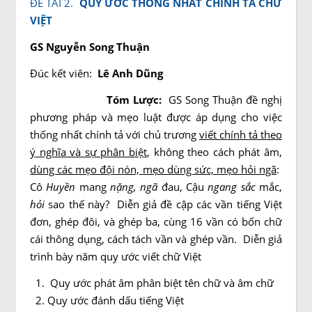
ĐỀ TÀI 2.
QUY ƯỚC THỐNG NHẤT CHÍNH TẢ CHỮ
VIỆT
GS Nguyễn Song Thuận
Đúc kết viên:
Lê Anh Dũng
Tóm Lược:
GS Song Thuận đề nghị
phương pháp và mẹo luật được áp dụng cho việc
thống nhất chính tả với chủ trương
viết chính tả theo
ý nghĩa và sự phân biệt
, không theo cách phát âm,
dùng các mẹo đội nón, mẹo dùng sức, mẹo hỏi ngã
:
Cô
Huyền
mang
nặng, ngã
đau, Cậu
ngang sắc
mắc,
hỏi
sao thế này? Diễn giả đề cập các vần tiếng Việt
đơn, ghép đôi, và ghép ba, cùng 16 vần có bốn chữ
cái thông dụng, cách tách vần và ghép vần. Diễn giả
trình bày năm quy ước viết chữ Việt
Quy ước phát âm phân biệt tên chữ và âm chữ
Quy ước đánh dấu tiếng Việt