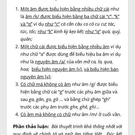
Một âm được biểu hiện bằng nhiều chữ cái
như
là
âm /k/ được biểu hiện bầng ba chữ cái “c”, “k”
và “q”
ví dụ
như
“c”
cá cắn câu co cô cu cư;
tác,
túc, tốc;
như
“k”
kinh kỳ kẹo kết;
như “q”
quà, quý,
quân;
Một chữ cái được biểu hiện bằng nhiều âm
ví dụ
như chữ “a” được dùng để biểu hiệu ba âm ví dụ
như là
nguyên âm /a/
của
vần mở ca, la, qua,
hoa
;
biểu hiện nguyên âm [ɐ]
,
và
biểu hiện bán
nguyên âm [ə]
;
Có chữ mà không có âm
như âm /g/ được biểu
hiện bằng chữ cái “g” trước các phụ âm giữa và
sau
ga, gân, go, gô
… và bằng chứ ghép “gh”
trước các phụ âm trước
ghe, ghê, ghi
…
Có âm mà không có chữ
như âm /m/ ở cuối vần.
Phần thảo luận:
Bài thuyết trình khá thống nhất với
quy định về chính tả và ngữ âm tiếng Việt.
Đúc kết