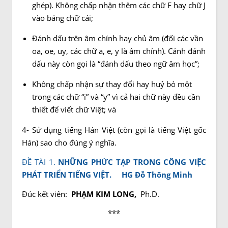
ghép). Không chấp nhận thêm các chữ F hay chữ J
vào bảng chữ cái;
Đánh dấu trên âm chính hay chủ âm (đối các vần
oa, oe, uy, các chữ a, e, y là âm chính). Cánh đánh
dấu này còn gọi là “đánh dấu theo ngữ âm học”;
Không chấp nhận sự thay đổi hay huỷ bỏ một
trong các chữ “i” và “y” vì cả hai chữ này đều cần
thiết để viết chữ Việt; và
4- Sử dụng tiếng Hán Việt (còn gọi là tiếng Việt gốc
Hán) sao cho đúng ý nghĩa.
ĐỀ TÀI 1.
NHỮNG PHỨC TẠP TRONG CÔNG VIỆC
PHÁT TRIỂN TIẾNG VIỆT.
HG Đỗ Thông Minh
Đúc kết viên:
PHẠM KIM LONG
,
Ph.D.
***