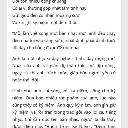
Đời còn nhiều bâng khuâng
Có ai vì thương góp nhặt tâm tình này
Gửi giúp đến cố nhân mua nụ cười
Và xin ghi kỷ niệm một đêm thôi…
“Mỗi lần viết xong một bản nhạc mới, anh đều chạy
đến nhà tôi vào sáng sớm, nhất định phải đánh thức
tôi dậy cho bằng được để dợt nhạc.
Anh là một nhạc sĩ đầy nghệ sĩ tính, đầy mộng mơ.
Nhạc của anh rất giản dị, thân thiết, và dịu dàng,
ngay cả khi anh trách móc, giận hờn người yêu cũ
hoặc thói đời.
Hình như anh chỉ sống với kỷ niệm, sống cho kỷ
niệm. Qua bao nhiêu tác phẩm của anh, lúc nào
cũng thấy có kỷ niệm. Anh quý kỷ niệm, anh gìn giữ
kỷ niệm, và rồi trân trọng trao gởi vào lời ca, tiếng
nhạc. Chỉ cần đọc tên bản nhạc, người ta đã thấy
được điều này: “Buồn Trong Kỷ Niệm”, “Đêm Tâm