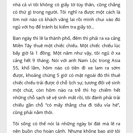
nhà cả vì tôi không có giấy tờ tùy thân, cũng chẳng
có thứ gì trong người. Tôi nghĩ ra được một cách là
tìm nơi nào có khách vãng lai rồi mình chui vào đó
ngủ với họ để tránh bị kiểm tra giấy tờ…
Ban ngày thì lê la thành phố, đêm thì phải ra xa cảng
Miền Tây thuê một chiếc chiếu. Một chiếc chiếu lúc
bấy giờ là 1 đồng. Một năm như vậy, tôi ngủ ở xa
cảng hết 9 tháng. Nói với anh Nam Lộc trong Asia
55, khổ lắm, hôm nào có tiền đi xe lam ra sớm
được, khoảng chừng 5 giờ có mặt ngoài đó thì thuê
chiếc chiếu trải được ở chỗ lịch sự, tương đối vệ sinh
một chút, còn hôm nào ra trễ thì họ chiếm hết
những chỗ sạch sẽ vệ sinh mất rồi, tôi đành phải trải
chiếu gần chỗ “có mấy thằng cha đi tiểu vỉa hè”,
cũng phải nằm thôi.
Tôi sống có thể nói là những ngày bi đát mà lẽ ra
nên buồn cho hoàn cảnh. Nhưng không bao giờ tôi