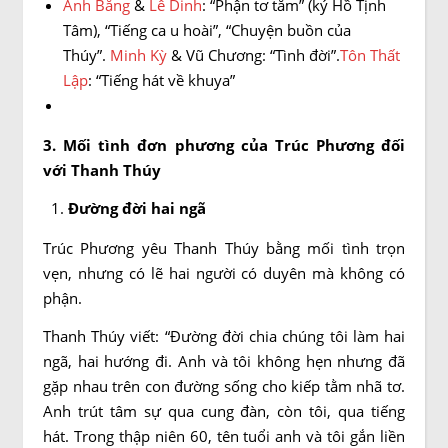
Anh Bằng
&
Lê Dinh
: “Phận tơ tằm” (ký Hồ Tịnh
Tâm), “Tiếng ca u hoài”, “Chuyện buồn của
Thúy”.
Minh Kỳ
& Vũ Chương: “Tình đời”.
Tôn Thất
Lập
: “Tiếng hát về khuya”
3. Mối tình đơn phương của Trúc Phương đối
với Thanh Thúy
Đường đời hai ngã
Trúc Phương yêu Thanh Thúy bằng mối tình trọn
vẹn, nhưng có lẽ hai người có duyên mà không có
phận.
Thanh Thúy viết: “Đường đời chia chúng tôi làm hai
ngã, hai hướng đi. Anh và tôi không hẹn nhưng đã
gặp nhau trên con đường sống cho kiếp tằm nhã tơ.
Anh trút tâm sự qua cung đàn, còn tôi, qua tiếng
hát. Trong thập niên 60, tên tuổi anh và tôi gắn liền