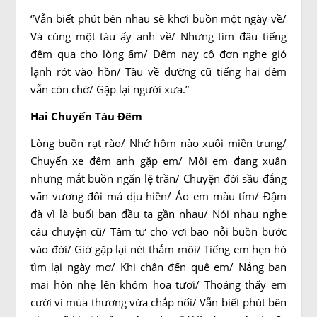
“Vẫn biết phút bên nhau sẽ khơi buồn một ngày về/
Và cùng một tàu ấy anh về/ Nhưng tìm đâu tiếng
đêm qua cho lòng ấm/ Đêm nay cô đơn nghe gió
lạnh rót vào hồn/ Tàu về đường cũ tiếng hai đêm
vẫn còn chờ/ Gặp lại người xưa.”
Hai Chuyến Tàu Đêm
Lòng buồn rạt rào/ Nhớ hôm nào xuôi miền trung/
Chuyến xe đêm anh gặp em/ Môi em đang xuân
nhưng mắt buồn ngấn lệ trần/ Chuyện đời sầu đắng
vấn vương đôi má dịu hiền/ Áo em màu tím/ Đậm
đà vì là buổi ban đầu ta gần nhau/ Nói nhau nghe
câu chuyện cũ/ Tâm tư cho vơi bao nỗi buồn bước
vào đời/ Giờ gặp lại nét thắm môi/ Tiếng em hẹn hò
tìm lại ngày mơ/ Khi chân đến quê em/ Nắng ban
mai hôn nhẹ lên khóm hoa tươi/ Thoáng thấy em
cười vì mùa thương vừa chắp nối/ Vẫn biết phút bên