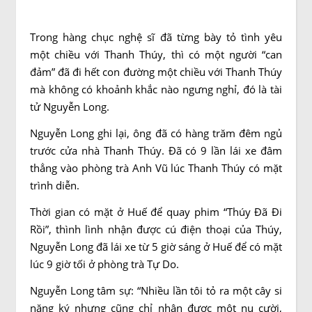
Trong hàng chục nghệ sĩ đã từng bày tỏ tình yêu
một chiều với Thanh Thúy, thì có một người “can
đảm” đã đi hết con đường một chiều với Thanh Thúy
mà không có khoảnh khắc nào ngưng nghỉ, đó là tài
tử Nguyễn Long.
Nguyễn Long ghi lại, ông đã có hàng trăm đêm ngủ
trước cửa nhà Thanh Thúy. Đã có 9 lần lái xe đâm
thẳng vào phòng trà Anh Vũ lúc Thanh Thúy có mặt
trình diễn.
Thời gian có mặt ở Huế để quay phim “Thúy Đã Đi
Rồi”, thình lình nhận được cú điện thoại của Thúy,
Nguyễn Long đã lái xe từ 5 giờ sáng ở Huế để có mặt
lúc 9 giờ tối ở phòng trà Tự Do.
Nguyễn Long tâm sự: “Nhiều lần tôi tỏ ra một cây si
nặng ký nhưng cũng chỉ nhận được một nụ cười,