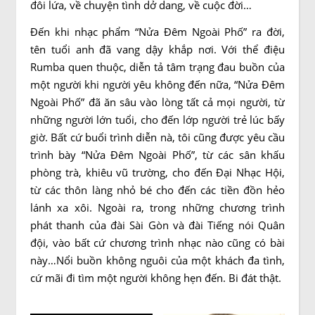
đôi lứa, về chuyện tình dở dang, về cuộc đời…
Đến khi nhạc phẩm “Nửa Đêm Ngoài Phố” ra đời,
tên tuổi anh đã vang dậy khắp nơi. Với thể điệu
Rumba quen thuộc, diễn tả tâm trạng đau buồn của
một người khi người yêu không đến nữa, “Nửa Đêm
Ngoài Phố” đã ăn sâu vào lòng tất cả mọi người, từ
những người lớn tuổi, cho đến lớp người trẻ lúc bấy
giờ. Bất cứ buổi trình diễn nà, tôi cũng được yêu cầu
trình bày “Nửa Đêm Ngoài Phố”, từ các sân khấu
phòng trà, khiêu vũ trường, cho đến Đại Nhạc Hội,
từ các thôn làng nhỏ bé cho đến các tiền đồn hẻo
lánh xa xôi. Ngoài ra, trong những chương trình
phát thanh của đài Sài Gòn và đài Tiếng nói Quân
đội, vào bất cứ chương trình nhạc nào cũng có bài
này…Nổi buồn không nguôi của một khách đa tình,
cứ mãi đi tìm một người không hẹn đến. Bi đát thật.