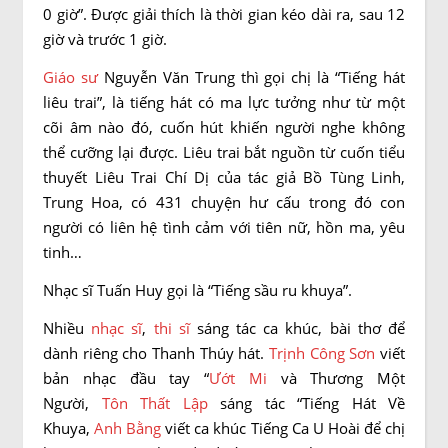
0 giờ”. Được giải thích là thời gian kéo dài ra, sau 12
giờ và trước 1 giờ.
Giáo sư
Nguyễn Văn Trung thì gọi chị là “Tiếng hát
liêu trai”, là tiếng hát có ma lực tưởng như từ một
cõi âm nào đó, cuốn hút khiến người nghe không
thể cưỡng lại được. Liêu trai bắt nguồn từ cuốn tiểu
thuyết Liêu Trai Chí Dị của tác giả Bồ Tùng Linh,
Trung Hoa, có 431 chuyện hư cấu trong đó con
người có liên hệ tình cảm với tiên nữ, hồn ma, yêu
tinh…
Nhạc sĩ Tuấn Huy gọi là “Tiếng sầu ru khuya”.
Nhiều
nhạc sĩ
,
thi sĩ
sáng tác ca khúc, bài thơ để
dành riêng cho Thanh Thúy hát.
Trịnh Công Sơn
viết
bản nhạc đầu tay “
Ướt Mi
và Thương Một
Người,
Tôn Thất Lập
sáng tác “Tiếng Hát Về
Khuya,
Anh Bằng
viết ca khúc Tiếng Ca U Hoài để chị