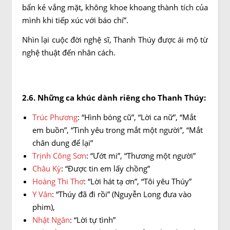
bẩn kẻ vắng mặt, không khoe khoang thành tích của
mình khi tiếp xúc với báo chí”.
Nhìn lại cuộc đời nghệ sĩ, Thanh Thúy được ái mộ từ
nghệ thuật đến nhân cách.
2.6. Những ca khúc dành riêng cho Thanh Thúy:
Trúc Phương
: “Hình bóng cũ”, “Lời ca nữ”, “Mắt
em buồn”, “Tình yêu trong mắt một người”, “Mắt
chân dung để lại”
Trịnh Công Sơn
: “Ướt mi”, “Thương một người”
Châu Kỳ
: “Được tin em lấy chồng”
Hoàng Thi Thơ
: “Lời hát tạ ơn”, “Tôi yêu Thúy”
Y Vân
: “Thúy đã đi rồi” (Nguyễn Long đưa vào
phim),
Nhật Ngân
: “Lời tự tình”