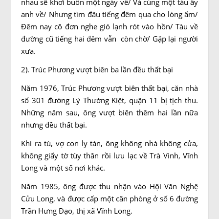
nhau sẽ khơi buồn một ngày về/ Và cùng một tàu ấy
anh về/ Nhưng tìm đâu tiếng đêm qua cho lòng ấm/
Đêm nay cô đơn nghe gió lạnh rót vào hồn/ Tàu về
đường cũ tiếng hai đêm vẫn còn chờ/ Gặp lại người
xưa.
2). Trúc Phương vượt biên ba lần đều thất bại
Năm 1976, Trúc Phương vượt biên thất bại, căn nhà
số 301 đường Lý Thường Kiệt, quận 11 bị tịch thu.
Những năm sau, ông vượt biên thêm hai lần nữa
nhưng đều thất bại.
Khi ra tù, vợ con ly tán, ông không nhà không cửa,
không giấy tờ tùy thân rồi lưu lạc về Trà Vinh, Vĩnh
Long và một số nơi khác.
Năm 1985, ông được thu nhận vào Hội Văn Nghệ
Cửu Long, và được cấp một căn phòng ở số 6 đường
Trần Hưng Đạo, thị xã Vĩnh Long.