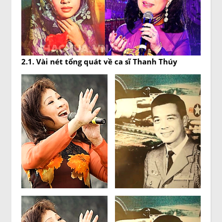
2.1. Vài nét tổng quát về ca sĩ Thanh Thúy