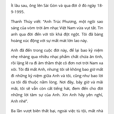
Ít lâu sau, ông lên Sài Gòn và qua đời ở đó ngày 18-
9-1995.
Thanh Thúy viết: “Anh Trúc Phương, một ngôi sao
sáng của vòm trời âm nhạc Việt Nam vừa vụt tắt. Tin
anh qua đời đến với tôi khá đột ngột. Tôi đã bàng
hoàng xúc động với sự mất mát lớn lao này.
Anh đã đến trong cuộc đời này, để lại bao kỷ niệm
nhẹ nhàng qua nhiều nhạc phẩm chất chứa ân tình,
rồi lặng lẽ ra đi âm thầm thật cô đơn nơi trời Nam xa
xôi. Tôi đã mất Anh, nhưng tôi sẽ không bao giờ mất
đi những kỷ niệm giữa Anh và tôi, cũng như bao lời
ca tôi đã thuộc nằm lòng. Nơi đây, bây giờ và mãi
mãi, tôi sẽ vẫn còn cất tiếng hát, đem đến cho đời
những lời tâm sự của Anh. Xin Anh hãy yên nghỉ,
Anh nhé”.
Ba lần vượt biên thất bại, ngoài việc tù tội, mất nhà