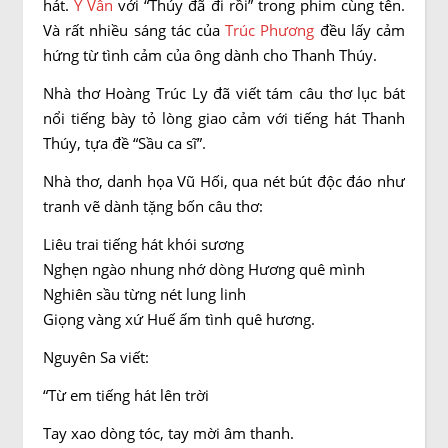
hát.
Y Vân
với “Thúy đã đi rồi” trong phim cùng tên.
Và rất nhiều sáng tác của
Trúc Phương
đều lấy cảm
hứng từ tình cảm của ông dành cho Thanh Thúy.
Nhà thơ Hoàng Trúc Ly đã viết tám câu thơ lục bát
nổi tiếng bày tỏ lòng giao cảm với tiếng hát Thanh
Thúy, tựa đề “Sầu ca sĩ”.
Nhà thơ, danh họa Vũ Hối, qua nét bút độc đáo như
tranh vẽ dành tặng bốn câu thơ:
Liêu trai tiếng hát khói sương
Nghẹn ngào nhung nhớ dòng Hương quê mình
Nghiên sầu từng nét lung linh
Giọng vàng xứ Huế ấm tình quê hương.
Nguyên Sa viết:
“Từ em tiếng hát lên trời
Tay xao dòng tóc, tay mời âm thanh.