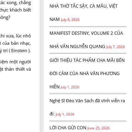
 tác xong, chằng
NHÀ THỜ TẮC SẬY, CÀ MÂU, VIỆT
thực khách biết
hông?
NAM
July 8, 2026
MANIFEST DESTINY, VOLUME 2 CỦA
khi xưa, lúc nhỏ
i của bản nhạc,
NHÀ VĂN NGUYỄN QUANG
July 7, 2026
rí ( Einstein ).
GIỚI THIỆU TÁC PHẨM CHA MÃI BÊN
 niệm một người
t thân thiết và
ĐỜI CẢM CỦA NHÀ VĂN PHƯƠNG
HIỀN
July 1, 2026
Nghệ Sĩ Đèo Văn Sách đã vĩnh viễn ra
đi:
July 1, 2026
LỜI CHA GỬI CON
June 25, 2026