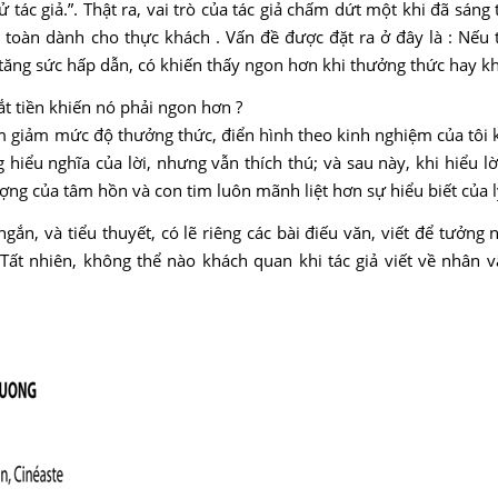
 tác giả.”. Thật ra, vai trò của tác giả chấm dứt một khi đã sáng
toàn dành cho thực khách . Vấn đề được đặt ra ở đây là : Nếu 
 tăng sức hấp dẫn, có khiến thấy ngon hơn khi thưởng thức hay k
t tiền khiến nó phải ngon hơn ?
làm giảm mức độ thưởng thức, điển hình theo kinh nghiệm của tôi 
iểu nghĩa của lời, nhưng vẫn thích thú; và sau này, khi hiểu lờ
ợng của tâm hồn và con tim luôn mãnh liệt hơn sự hiểu biết của lý t
gắn, và tiểu thuyết, có lẽ riêng các bài điếu văn, viết để tưởng
Tất nhiên, không thể nào khách quan khi tác giả viết về nhân vậ