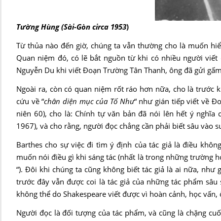
Tường Hùng (Sài-Gòn circa 1953
)
Từ thủa nào đến giờ, chúng ta vẫn thường cho là muốn hiểu
Quan niệm đó, có lẽ bắt nguồn từ khi có nhiều người viết 
Nguyễn Du khi viết Đoạn Trường Tân Thanh, ông đã gửi gấm
Ngoài ra, còn có quan niệm rốt ráo hơn nữa, cho là trước 
cứu về “
chân diện mục của Tố Như
“ như gián tiếp viết về 
niên 60), cho là: Chính tự văn bản đã nói lên hết ý nghĩa 
1967), và cho rằng, người đọc chẳng cần phải biết sâu vào su
Barthes cho sự việc đi tìm ý định của tác giả là điều không
muốn nói điều gì khi sáng tác (nhất là trong những trường 
“). Đôi khi chúng ta cũng không biết tác giả là ai nữa, nh
trước đây vẫn được coi là tác giả của những tác phẩm sâu 
không thể do Shakespeare viết được vì hoàn cảnh, học vấn,
Người đọc là đối tượng của tác phẩm, và cũng là chặng cuối