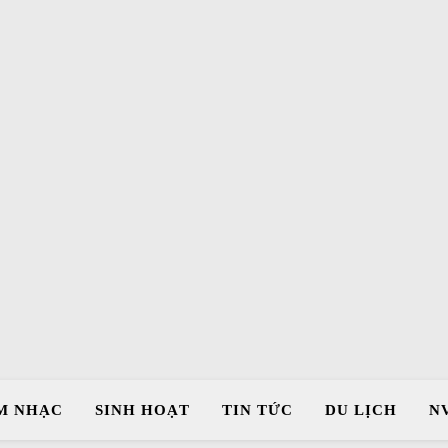
M NHẠC
SINH HOẠT
TIN TỨC
DU LỊCH
N