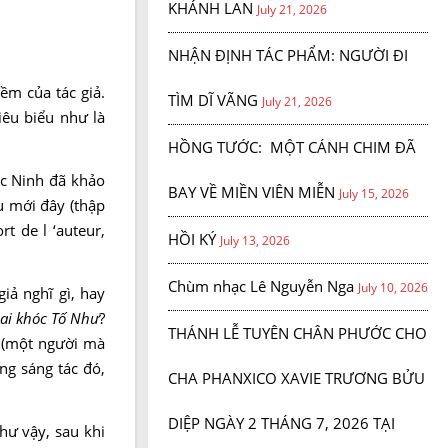
KHÁNH LAN
July 21, 2026
NHẬN ĐỊNH TÁC PHẨM: NGƯỜI ĐI
ềm của tác giả.
TÌM DĨ VÃNG
July 21, 2026
iêu biểu như là
HỒNG TƯỚC: MỘT CÁNH CHIM ĐÃ
ọc Ninh đã khảo
BAY VỀ MIỀN VIÊN MIỄN
July 15, 2026
u mới đây (thập
t de l ‘auteur,
HỒI KÝ
July 13, 2026
Chùm nhạc Lê Nguyễn Nga
July 10, 2026
iả nghĩ gì, hay
ai khóc Tố Như
?
THÁNH LỄ TUYÊN CHÂN PHƯỚC CHO
e (một người mà
ng sáng tác đó,
CHA PHANXICO XAVIE TRƯƠNG BỬU
DIỆP NGÀY 2 THÁNG 7, 2026 TẠI
hư vậy, sau khi