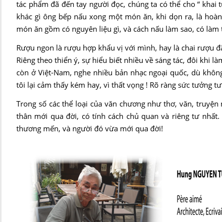
tác phẩm đã đến tay người đọc, chúng ta có thể cho “ khai tử
khác gì ông bếp nấu xong một món ăn, khi dọn ra, là hoàn 
món ăn gồm có nguyên liệu gì, và cách nấu làm sao, có làm
Rượu ngon là rượu hợp khẩu vị với mình, hay là chai rượu đắ
Riêng theo thiển ý, sự hiểu biết nhiều về sáng tác, đôi khi 
còn ở Việt-Nam, nghe nhiều bản nhạc ngoại quốc, dù không h
tôi lại cảm thấy kém hay, vì thất vọng ! Rõ ràng sức tưởng tư
Trong số các thể loại của văn chương như thơ, văn, truyện n
thân mới qua đời, có tính cách chủ quan và riêng tư nhất. 
thương mến, và người đó vừa mới qua đời!