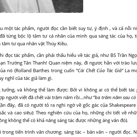
 một tác phẩm, người đọc cần biết suy tư, ý định , và cả nỗi ni
đã từng bộc lộ tâm tư cá nhân của mình qua sáng tác của họ, t
 tâm tư qua nhân vật Thúy Kiều.
khi đọc tác phẩm, cần phải thấu hiểu về tác giả, như BS Trần Ng
Đoạn Trường Tân Thanh! Quan niệm này, đi ngươc hẳn với trào lư
của nó (Rolland Barthes trong cuốn “
Cái Chết Của Tác Giả“
La mor
y nghĩ của tác giả làm gì.
 tưởng, và không thể làm được: Bởi vì không ai có thể biết tác g
hợp người viết đã chết vài trăm năm rồi…như “
ba trăm năm sau có 
ư gần đây, đã có người tỏ ra nghi ngờ về gốc gác của Shakespear
sắc và cao siêu): Theo nghiên cứu của họ, những chi tiết về nhữ
 ông không thể có khả năng sáng tác được những áng văn đó).
 trong tiến trình văn chương: sáng tác – bản văn – người đọc. N