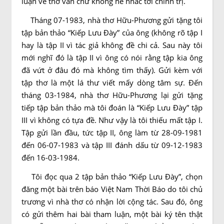
luận về thơ văn chứ không hề nhắc tới chính trị.
Tháng 07-1983, nhà thơ Hữu-Phương gửi tặng tôi
tập bản thảo “Kiếp Lưu Ðày” của ông (không rõ tập I
hay là tập II vì tác giả không đề chi cả. Sau này tôi
mới nghĩ đó là tập II vì ông có nói rằng tập kia ông
đã vứt ở đâu đó mà không tìm thấy). Gửi kèm với
tập thơ là một lá thư viết mấy dòng tâm sự. Ðến
tháng 03-1984, nhà thơ Hữu-Phương lại gửi tặng
tiếp tập bản thảo mà tôi đoán là “Kiếp Lưu Ðày” tập
III vì không có tựa đề. Như vậy là tôi thiếu mất tập I.
Tập gửi lần đầu, tức tập II, ông làm từ 28-09-1981
đến 06-07-1983 và tập III đánh dấu từ 09-12-1983
đến 16-03-1984.
Tôi đọc qua 2 tập bản thảo “Kiếp Lưu Ðày”, chọn
đăng một bài trên báo Việt Nam Thời Báo do tôi chủ
trương vì nhà thơ có nhận lời cộng tác. Sau đó, ông
có gửi thêm hai bài tham luận, một bài ký tên thật