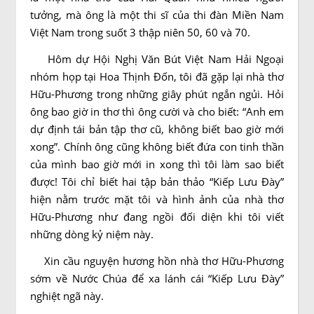
tưởng, mà ông là một thi sĩ của thi đàn Miền Nam
Việt Nam trong suốt 3 thập niên 50, 60 và 70.
Hôm dự Hội Nghị Văn Bút Việt Nam Hải Ngoại
nhóm họp tại Hoa Thịnh Ðốn, tôi đã gặp lại nhà thơ
Hữu-Phương trong những giây phút ngắn ngủi. Hỏi
ông bao giờ in thơ thì ông cười và cho biết: “Anh em
dự định tái bản tập thơ cũ, không biết bao giờ mới
xong”. Chính ông cũng không biết đứa con tinh thần
của mình bao giờ mới in xong thì tôi làm sao biết
được! Tôi chỉ biết hai tập bản thảo “Kiếp Lưu Ðày”
hiện nằm trước mặt tôi và hình ảnh của nhà thơ
Hữu-Phương như đang ngồi đối diện khi tôi viết
những dòng kỷ niệm này.
Xin cầu nguyện hương hồn nhà thơ Hữu-Phương
sớm về Nước Chúa để xa lánh cái “Kiếp Lưu Ðày”
nghiệt ngã này.