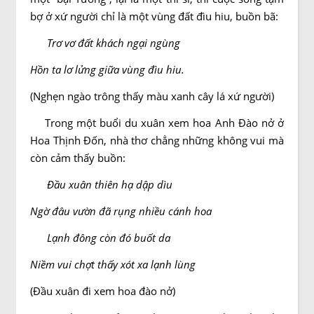
bợ ở xứ người chỉ là một vùng đất đìu hiu, buồn bã:
Trơ vơ đất khách ngại ngùng
Hồn ta lơ lửng giữa vùng đìu hiu.
(Nghẹn ngào trông thấy màu xanh cây lá xứ người)
Trong một buổi du xuân xem hoa Anh Ðào nở ở
Hoa Thịnh Ðốn, nhà thơ chẳng những không vui mà
còn cảm thấy buồn:
Ðầu xuân thiên hạ dập dìu
Ngờ đâu vườn đã rụng nhiều cánh hoa
Lạnh đông còn đó buốt da
Niềm vui chợt thấy xót xa lạnh lùng
(Ðầu xuân đi xem hoa đào nở)