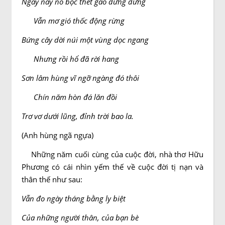
Ngày nay nô bộc thét gào dửng dưng
Vẫn mơ gió thốc động rừng
Bứng cây dời núi một vùng dọc ngang
Nhưng rồi hổ đã rời hang
Sơn lâm hùng vĩ ngỡ ngàng đó thôi
Chín năm hòn đá lăn đồi
Trơ vơ dưới lũng, đỉnh trời bao la.
(Anh hùng ngã ngựa)
Những năm cuối cùng của cuộc đời, nhà thơ Hữu
Phương có cái nhìn yếm thế về cuộc đời tị nạn và
thân thế như sau:
Vẫn đo ngày tháng bằng ly biệt
Của những người thân, của bạn bè