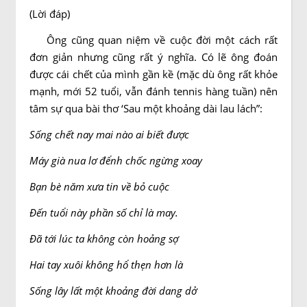
(Lời đáp)
Ông cũng quan niệm về cuộc đời một cách rất
đơn giản nhưng cũng rất ý nghĩa. Có lẽ ông đoán
được cái chết của mình gần kề (mặc dù ông rất khỏe
mạnh, mới 52 tuổi, vẫn đánh tennis hàng tuần) nên
tâm sự qua bài thơ ‘Sau một khoảng dài lau lách”:
Sống chết nay mai nào ai biết được
Máy già nua lơ đểnh chốc ngừng xoay
Bạn bè năm xưa tin về bỏ cuộc
Ðến tuổi này phần số chỉ là may.
Ðã tới lúc ta không còn hoảng sợ
Hai tay xuôi không hổ thẹn hơn là
Sống lây lất một khoảng đời dang dở