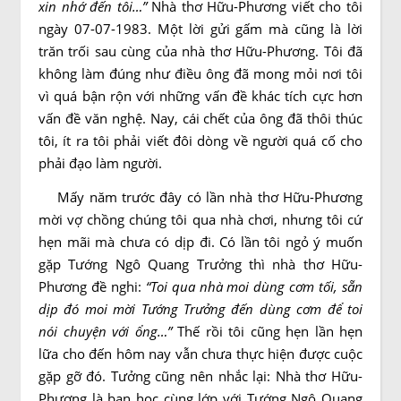
xin nhớ đến tôi…”
Nhà thơ Hữu-Phương viết cho tôi
ngày 07-07-1983. Một lời gửi gấm mà cũng là lời
trăn trối sau cùng của nhà thơ Hữu-Phương. Tôi đã
không làm đúng như điều ông đã mong mỏi nơi tôi
vì quá bận rộn với những vấn đề khác tích cực hơn
vấn đề văn nghệ. Nay, cái chết của ông đã thôi thúc
tôi, ít ra tôi phải viết đôi dòng về người quá cố cho
phải đạo làm người.
Mấy năm trước đây có lần nhà thơ Hữu-Phương
mời vợ chồng chúng tôi qua nhà chơi, nhưng tôi cứ
hẹn mãi mà chưa có dịp đi. Có lần tôi ngỏ ý muốn
gặp Tướng Ngô Quang Trưởng thì nhà thơ Hữu-
Phương đề nghi:
“Toi qua nhà moi dùng cơm tối, sẵn
dịp đó moi mời Tướng Trưởng đến dùng cơm để toi
nói chuyện với ổng…”
Thế rồi tôi cũng hẹn lần hẹn
lữa cho đến hôm nay vẫn chưa thực hiện được cuộc
gặp gỡ đó. Tưởng cũng nên nhắc lại: Nhà thơ Hữu-
Phương là bạn học cùng lớp với Tướng Ngô Quang