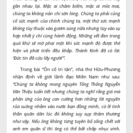
gần nhau lại. Mặc ai châm biếm, mặc ai mỉa mai,
chúng ta không nản chí sờn lòng. Chúng ta phải củng
cố sức mạnh của chính chúng ta, một thứ sức mạnh
không tùy thuộc vào gươm súng nữa nhưng tùy vào sự
hợp nhất ý chí cùng hành động. Những vết đen trong
quá khứ sẽ mờ phai một khi sức mạnh đó được thể
hiện và phát triển đều khắp. Thánh Kinh đã có lời:
‘Ðức tin đã cứu lấy người’”.
Trong bài “Ôn cố tri tân”, nhà thơ Hữu-Phương
nhận định về giới lãnh đạo Miền Nam như sau:
“Chúng ta không mong nguyên Tổng Thống Nguyễn
Văn Thiệu tuẩn tiết nhưng chúng ta nghĩ rằng giá mà
phản ứng của ông can cường hơn những lời nguyền
rủa suông nhắm vào nước bạn đồng minh, có lẽ tinh
thần quân dân lúc đó không suy sụp thảm thương
như vậy. Nếu ông không từng tuyên bố sống chết với
anh em quân sĩ thì ông có thể bất chấp nhục vinh.