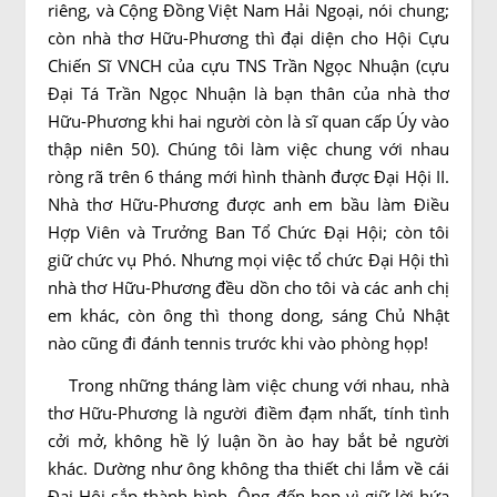
riêng, và Cộng Ðồng Việt Nam Hải Ngoại, nói chung;
còn nhà thơ Hữu-Phương thì đại diện cho Hội Cựu
Chiến Sĩ VNCH của cựu TNS Trần Ngọc Nhuận (cựu
Ðại Tá Trần Ngọc Nhuận là bạn thân của nhà thơ
Hữu-Phương khi hai người còn là sĩ quan cấp Úy vào
thập niên 50). Chúng tôi làm việc chung với nhau
ròng rã trên 6 tháng mới hình thành được Ðại Hội II.
Nhà thơ Hữu-Phương được anh em bầu làm Ðiều
Hợp Viên và Trưởng Ban Tổ Chức Ðại Hội; còn tôi
giữ chức vụ Phó. Nhưng mọi việc tổ chức Ðại Hội thì
nhà thơ Hữu-Phương đều dồn cho tôi và các anh chị
em khác, còn ông thì thong dong, sáng Chủ Nhật
nào cũng đi đánh tennis trước khi vào phòng họp!
Trong những tháng làm việc chung với nhau, nhà
thơ Hữu-Phương là người điềm đạm nhất, tính tình
cởi mở, không hề lý luận ồn ào hay bắt bẻ người
khác. Dường như ông không tha thiết chi lắm về cái
Ðại Hội sắp thành hình. Ông đến họp vì giữ lời hứa