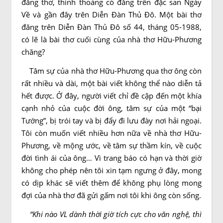
đăng thơ, thỉnh thoảng có đăng trên đặc san Ngày
Về và gần đây trên Diễn Ðàn Thủ Ðô. Một bài thơ
đăng trên Diễn Ðàn Thủ Ðô số 44, tháng 05-1988,
có lẽ là bài thơ cuối cùng của nhà thơ Hữu-Phương
chăng?
Tâm sự của nhà thơ Hữu-Phương qua thơ ông còn
rất nhiều và dài, một bài viết không thể nào diễn tả
hết được. Ở đây, người viết chỉ đề cập đến một khía
cạnh nhỏ của cuộc đời ông, tâm sự của một “bại
Tướng”, bị trói tay và bị đẩy đi lưu đày nơi hải ngoại.
Tôi còn muốn viết nhiều hơn nữa về nhà thơ Hữu-
Phương, về mộng ước, về tâm sự thầm kín, về cuộc
đời tình ái của ông… Vì trang báo có hạn và thời giờ
không cho phép nên tôi xin tạm ngưng ở đây, mong
có dịp khác sẽ viết thêm để không phụ lòng mong
đợi của nhà thơ đã gửi gấm nơi tôi khi ông còn sống.
“Khi nào VL dành thời giờ tích cực cho văn nghệ, thì