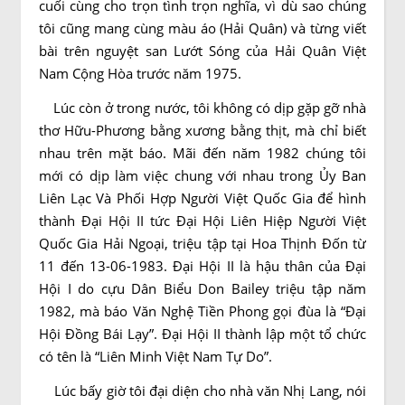
cuối cùng cho trọn tình trọn nghĩa, vì dù sao chúng
tôi cũng mang cùng màu áo (Hải Quân) và từng viết
bài trên nguyệt san Lướt Sóng của Hải Quân Việt
Nam Cộng Hòa trước năm 1975.
Lúc còn ở trong nước, tôi không có dịp gặp gỡ nhà
thơ Hữu-Phương bằng xương bằng thịt, mà chỉ biết
nhau trên mặt báo. Mãi đến năm 1982 chúng tôi
mới có dịp làm việc chung với nhau trong Ủy Ban
Liên Lạc Và Phối Hợp Người Việt Quốc Gia để hình
thành Ðại Hội II tức Ðại Hội Liên Hiệp Người Việt
Quốc Gia Hải Ngoại, triệu tập tại Hoa Thịnh Ðốn từ
11 đến 13-06-1983. Ðại Hội II là hậu thân của Ðại
Hội I do cựu Dân Biểu Don Bailey triệu tập năm
1982, mà báo Văn Nghệ Tiền Phong gọi đùa là “Ðại
Hội Ðồng Bái Lạy”. Ðại Hội II thành lập một tổ chức
có tên là “Liên Minh Việt Nam Tự Do”.
Lúc bấy giờ tôi đại diện cho nhà văn Nhị Lang, nói