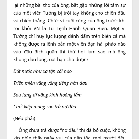
lại những bài thơ của ông, bắt gặp những lời tâm sự
của một viên Tướng bị trói tay không cho chiến đấu
và chiến thắng. Chức vị cuối cùng của ông trước khi
rời khỏi VN là Tư Lệnh Hành Quân Biển. Một vị
Tướng chỉ huy lực lượng đánh đấm trên biển cả mà
không được ra lệnh bắn một viên đạn hải pháo nào
vào đầu địch quân thì thử hỏi làm sao mà ông
không đau lòng, uất hận cho được?
Ðất nước như xa tận cõi nào
Triền miên văng vẳng tiếng hờn đau
Sau lưng dĩ vãng kinh hoàng lắm
Cuối kiếp mong sao trả nợ đầu.
(Nếu phải)
Ông chưa trả được “nợ đầu” thì đã bỏ cuộc, không
kịp nhìn thấy ngày vui của dân tộc, mọi người đều