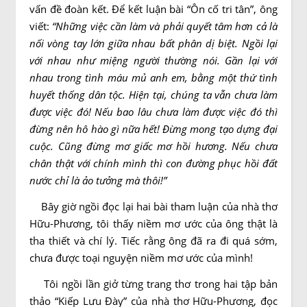
vấn đề đoàn kết. Ðể kết luận bài “Ôn cố tri tân”, ông
viết:
“Những việc cần làm và phải quyết tâm hơn cả là
nối vòng tay lớn giữa nhau bất phân dị biệt. Ngồi lại
với nhau như miệng người thường nói. Gần lại với
nhau trong tình máu mủ anh em, bằng một thứ tình
huyết thống dân tộc. Hiện tại, chúng ta vẫn chưa làm
được việc đó! Nếu bao lâu chưa làm được việc đó thì
đừng nên hô hào gì nữa hết! Ðừng mong tạo dựng đại
cuộc. Cũng đừng mơ giấc mơ hồi hương. Nếu chưa
chân thật với chính mình thì con đường phục hồi đất
nước chỉ là ảo tưởng mà thôi!”
Bây giờ ngồi đọc lại hai bài tham luận của nhà thơ
Hữu-Phương, tôi thấy niềm mơ ước của ông thật là
tha thiết và chí lý. Tiếc rằng ông đã ra đi quá sớm,
chưa được toại nguyện niềm mơ ước của mình!
Tôi ngồi lần giở từng trang thơ trong hai tập bản
thảo “Kiếp Lưu Ðày” của nhà thơ Hữu-Phương, đọc