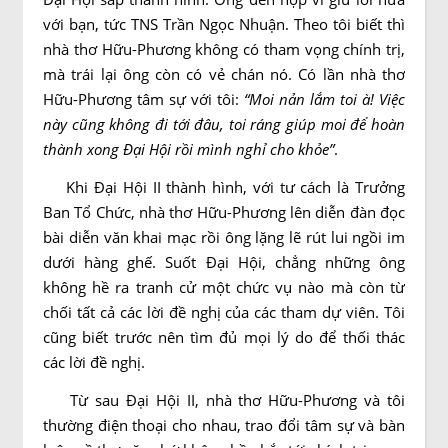
với bạn, tức TNS Trần Ngọc Nhuận. Theo tôi biết thì
nhà thơ Hữu-Phương không có tham vọng chính trị,
mà trái lại ông còn có vẻ chán nó. Có lần nhà thơ
Hữu-Phương tâm sự với tôi:
“Moi nản lắm toi à! Việc
này cũng không đi tới đâu, toi ráng giúp moi để hoàn
thành xong Ðại Hội rồi mình nghỉ cho khỏe”
.
Khi Ðại Hội II thành hình, với tư cách là Trưởng
Ban Tổ Chức, nhà thơ Hữu-Phương lên diễn đàn đọc
bài diễn văn khai mạc rồi ông lặng lẽ rút lui ngồi im
dưới hàng ghế. Suốt Ðại Hội, chẳng những ông
không hề ra tranh cử một chức vụ nào mà còn từ
chối tất cả các lời đề nghị của các tham dự viên. Tôi
cũng biết trước nên tìm đủ mọi lý do để thối thác
các lời đề nghị.
Từ sau Ðại Hội II, nhà thơ Hữu-Phương và tôi
thường điện thoại cho nhau, trao đổi tâm sự và bàn