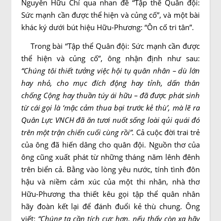
Nguyễn Hữu Chí qua nhan đề “Tập thể Quân đội:
Sức mạnh cần được thể hiện và củng cố”, và một bài
khác ký dưới bút hiệu Hữu-Phương: “Ôn cố tri tân”.
Trong bài “Tập thể Quân đội: Sức mạnh cần được
thể hiện và củng cố”, ông nhận định như sau:
“Chúng tôi thiết tưởng việc hội tụ quân nhân – dù lớn
hay nhỏ, cho mục đích động hay tỉnh, dấn thân
chống Cộng hay thuần túy ái hữu – đã được phát sinh
từ cái gọi là ‘mặc cảm thua bại trước kẻ thù’, mà lẽ ra
Quân Lực VNCH đã ăn tươi nuốt sống loài qủi quái đó
trên một trận chiến cuối cùng rồi”.
Cả cuộc đời trai trẻ
của ông đã hiến dâng cho quân đội. Nguồn thơ của
ông cũng xuất phát từ những tháng năm lênh đênh
trên biển cả. Bằng vào lòng yêu nước, tính tình đôn
hậu và niềm cảm xúc của một thi nhân, nhà thơ
Hữu-Phương tha thiết kêu gọi tập thể quân nhân
hãy đoàn kết lại để đánh đuổi kẻ thù chung. Ông
viết:
“Chúng ta cần tích cực hơn, nếu thấy còn xa hãy