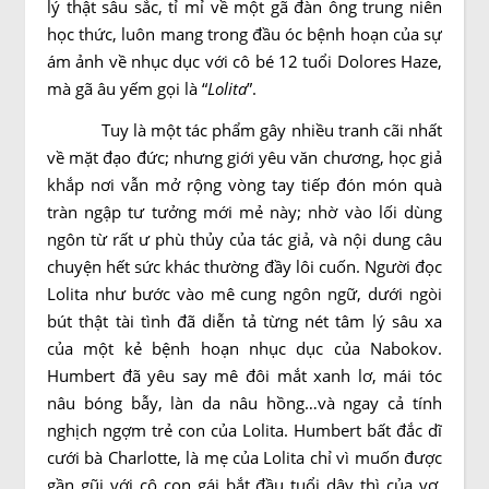
lý thật sâu sắc, tỉ mỉ về một gã đàn ông trung niên
học thức, luôn mang trong đầu óc bệnh hoạn của sự
ám ảnh về nhục dục với cô bé 12 tuổi Dolores Haze,
mà gã âu yếm gọi là “
Lolita
”.
Tuy là một tác phẩm gây nhiều tranh cãi nhất
về mặt đạo đức; nhưng giới yêu văn chương, học giả
khắp nơi vẫn mở rộng vòng tay tiếp đón món quà
tràn ngập tư tưởng mới mẻ này; nhờ vào lối dùng
ngôn từ rất ư phù thủy của tác giả, và nội dung câu
chuyện hết sức khác thường đầy lôi cuốn. Người đọc
Lolita như bước vào mê cung ngôn ngữ, dưới ngòi
bút thật tài tình đã diễn tả từng nét tâm lý sâu xa
của một kẻ bệnh hoạn nhục dục của Nabokov.
Humbert đã yêu say mê đôi mắt xanh lơ, mái tóc
nâu bóng bẫy, làn da nâu hồng…và ngay cả tính
nghịch ngợm trẻ con của Lolita. Humbert bất đắc dĩ
cưới bà Charlotte, là mẹ của Lolita chỉ vì muốn được
gần gũi với cô con gái bắt đầu tuổi dậy thì của vợ.