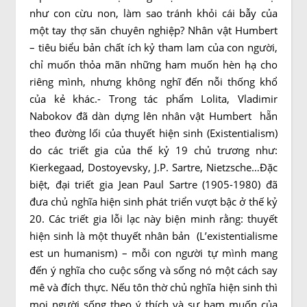
như con cừu non, làm sao tránh khỏi cái bẫy của
một tay thợ săn chuyên nghiệp? Nhân vật Humbert
– tiêu biểu bản chất ích kỷ tham lam của con người,
chỉ muốn thỏa mãn những ham muốn hèn hạ cho
riêng mình, nhưng không nghĩ đến nỗi thống khổ
của kẻ khác.- Trong tác phẩm Lolita, Vladimir
Nabokov đã dàn dựng lên nhân vật Humbert hẵn
theo đường lối của thuyết hiện sinh (Existentialism)
do các triết gia của thế kỷ 19 chủ trương như:
Kierkegaad, Dostoyevsky, J.P. Sartre, Nietzsche…Đặc
biệt, đại triết gia Jean Paul Sartre (1905-1980) đã
đưa chủ nghĩa hiện sinh phát triển vượt bậc ở thế kỷ
20. Các triết gia lỗi lạc này biện minh rằng: thuyết
hiện sinh là một thuyết nhân bản (L’existentialisme
est un humanism) – mỗi con người tự mình mang
đến ý nghĩa cho cuộc sống và sống nó một cách say
mê và đích thực. Nếu tôn thờ chủ nghĩa hiện sinh thì
mọi người sống theo ý thích và sự ham muốn của