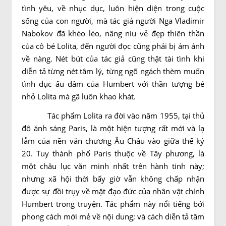
tình yêu, về nhục dục, luôn hiện diện trong cuộc
sống của con người, mà tác giả người Nga Vladimir
Nabokov đã khéo léo, nâng niu vẻ đẹp thiên thần
của cô bé Lolita, đến người đọc cũng phải bị ám ảnh
về nàng. Nét bút của tác giả cũng thật tài tình khi
diễn tả từng nét tâm lý, từng ngõ ngách thèm muốn
tình dục ấu dâm của Humbert với thần tượng bé
nhỏ Lolita mà gã luôn khao khát.
Tác phẩm Lolita ra đời vào năm 1955, tại thủ
đô ánh sáng Paris, là một hiện tượng rất mới và lạ
lẫm của nền văn chương Âu Châu vào giữa thế kỷ
20. Tuy thành phố Paris thuộc về Tây phương, là
một châu lục văn minh nhất trên hành tinh này;
nhưng xã hội thời bấy giờ vẫn không chấp nhận
được sự đồi trụy về mặt đạo đức của nhân vật chính
Humbert trong truyện. Tác phẩm này nổi tiếng bởi
phong cách mới mẻ về nội dung; và cách diễn tả tâm