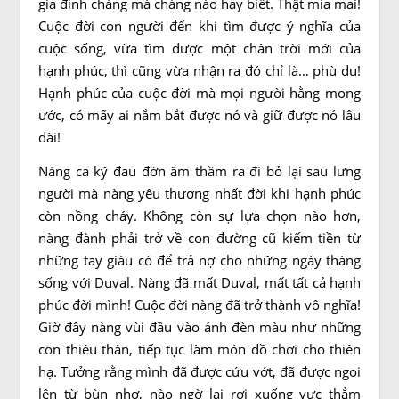
gia đình chàng mà chàng nào hay biết. Thật mỉa mai!
Cuộc đời con người đến khi tìm được ý nghĩa của
cuộc sống, vừa tìm được một chân trời mới của
hạnh phúc, thì cũng vừa nhận ra đó chỉ là… phù du!
Hạnh phúc của cuộc đời mà mọi người hằng mong
ước, có mấy ai nắm bắt được nó và giữ được nó lâu
dài!
Nàng ca kỹ đau đớn âm thầm ra đi bỏ lại sau lưng
người mà nàng yêu thương nhất đời khi hạnh phúc
còn nồng cháy. Không còn sự lựa chọn nào hơn,
nàng đành phải trở về con đường cũ kiếm tiền từ
những tay giàu có để trả nợ cho những ngày tháng
sống với Duval. Nàng đã mất Duval, mất tất cả hạnh
phúc đời mình! Cuộc đời nàng đã trở thành vô nghĩa!
Giờ đây nàng vùi đầu vào ánh đèn màu như những
con thiêu thân, tiếp tục làm món đồ chơi cho thiên
hạ. Tưởng rằng mình đã được cứu vớt, đã được ngoi
lên từ bùn nhơ, nào ngờ lại rơi xuống vực thẳm