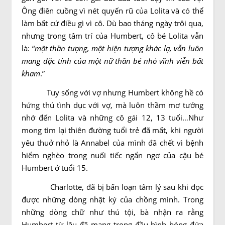
Ông điên cuồng vì nét quyến rũ của Lolita và có thể
làm bất cứ điều gì vì cô. Dù bao tháng ngày trôi qua,
nhưng trong tâm trí của Humbert, cô bé Lolita vẫn
là: “
một thần tượng, một hiện tượng khác lạ, vẫn luôn
mang đặc tính của một nữ thần bé nhỏ vĩnh viễn bất
kham
.”
Tuy sống với vợ nhưng Humbert không hề có
hứng thú tình dục với vợ, mà luôn thầm mơ tưởng
nhớ đến Lolita và những cô gái 12, 13 tuổi…Như
mong tìm lại thiên đường tuổi trẻ đã mất, khi người
yêu thuở nhỏ là Annabel của mình đã chết vì bệnh
hiểm nghèo trong nuối tiếc ngẩn ngơ của cậu bé
Humbert ở tuổi 15.
Charlotte, đã bị bấn loạn tâm lý sau khi đọc
được những dòng nhật ký của chồng mình. Trong
những dòng chữ như thú tội, bà nhận ra rằng
Humbert từ lâu đã mang trong đầu hình bóng đứa