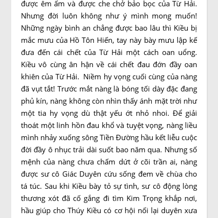
được êm ấm và được che chở bảo bọc của Từ Hải.
Nhưng đời luôn không như ý mình mong muốn!
Những ngày bình an chẳng được bao lâu thì Kiều bị
mắc mưu của Hồ Tôn Hiến, tay này bày mưu lập kế
đưa đến cái chết của Từ Hải một cách oan uổng.
Kiều vô cùng ân hận về cái chết đau đớn đầy oan
khiên của Từ Hải. Niềm hy vọng cuối cùng của nàng
đã vụt tắt! Trước mắt nàng là bóng tối dày đặc đang
phủ kín, nàng không còn nhìn thấy ánh mặt trời như
một tia hy vọng dù thật yếu ớt nhỏ nhoi. Để giải
thoát một linh hồn đau khổ và tuyệt vọng, nàng liều
mình nhảy xuống sông Tiền Đường hầu kết liễu cuộc
đời đầy ô nhục trải dài suốt bao năm qua. Nhưng số
mệnh của nàng chưa chấm dứt ở cõi trần ai, nàng
được sư cô Giác Duyên cứu sống đem về chùa cho
tá túc. Sau khi Kiều bày tỏ sự tình, sư cô động lòng
thương xót đã cố gắng đi tìm Kim Trọng khắp nơi,
hầu giúp cho Thúy Kiều có cơ hội nối lại duyên xưa