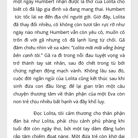
một ngày Humbert nhận được lá thơ của Lolita cho
biết cô đã lập gia đình và đang mang thai. Humbert
tức tốc lái xe đến địa chỉ người gởi. Giờ đây, Lolita
đã thay đổi nhiều, cô không còn tươi tắn rực rỡ như
ngày nào nhưng Humbert vẫn còn yêu cô, muốn cô
trốn đi với gã nhưng cô đã lạnh lùng từ chối. Gã
đăm chiêu nhìn về xa xăm: “
Lolita mãi mãi vắng bóng
bên cạnh tôi.
” Gã ra đi trong nỗi đau tuyệt vọng và
trở thành tay sát nhân, sau đó chết trong tù bởi
chứng nghẹn động mạch vành. Không lâu sau đó,
cuộc đời ngắn ngủi của Lolita cũng kết thúc sau khi
sinh đứa con đầu lòng; để lại gian trần một câu
chuyện thương tâm về thân phận của một Eva còn
non trẻ chịu nhiều bất hạnh và đầy khổ lụy.
Đọc Lolita, tôi cảm thương cho thân phận
đàn bà như Lolita, phải chịu cảnh phủ phàng khi
tuổi đời còn ngây thơ, bởi một tay dâm đãng luôn
rắp tâm chiếm đoạt nàng. Một đứa trẻ còn khờ dại