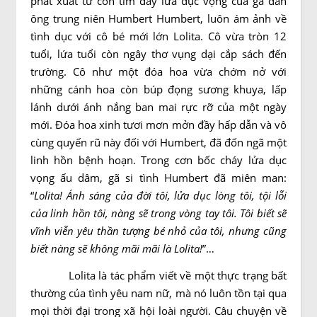
phát xuất từ con tim đầy lửa dục vọng của gã đàn
ông trung niên Humbert Humbert, luôn ám ảnh về
tình dục với cô bé mới lớn Lolita. Cô vừa tròn 12
tuổi, lứa tuổi còn ngây thơ vụng dại cắp sách đến
trường. Cô như một đóa hoa vừa chớm nở với
những cánh hoa còn búp đọng sương khuya, lấp
lánh dưới ánh nắng ban mai rực rỡ của một ngày
mới. Đóa hoa xinh tươi mơn mởn đầy hấp dẫn và vô
cùng quyến rũ này đối với Humbert, đã đốn ngã một
linh hồn bệnh hoạn. Trong cơn bốc cháy lửa dục
vọng ấu dâm, gã si tình Humbert đã miên man:
“
Lolita! Ánh sáng của đời tôi, lửa dục lòng tôi, tội lỗi
của linh hồn tôi, nàng sẽ trong vòng tay tôi. Tôi biết sẽ
vĩnh viễn yêu thần tượng bé nhỏ của tôi, nhưng cũng
biết nàng sẽ không mãi mãi là Lolita!
”…
Lolita là tác phẩm viết về một thực trạng bất
thường của tình yêu nam nữ, mà nó luôn tồn tại qua
mọi thời đại trong xã hội loài người. Câu chuyện về