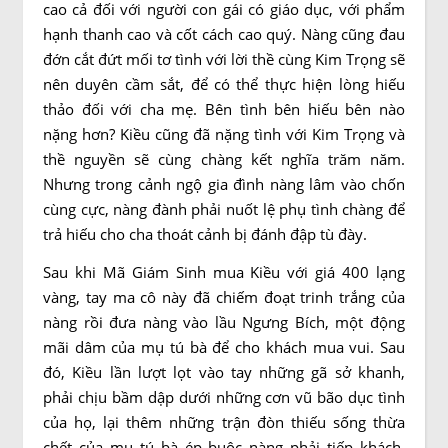
cao cả đối với người con gái có giáo dục, với phẩm
hạnh thanh cao và cốt cách cao quý. Nàng cũng đau
đớn cắt đứt mối tơ tình với lời thề cùng Kim Trọng sẽ
nên duyên cầm sắt, để có thể thực hiện lòng hiếu
thảo đối với cha mẹ. Bên tình bên hiếu bên nào
nặng hơn? Kiều cũng đã nặng tình với Kim Trọng và
thề nguyền sẽ cùng chàng kết nghĩa trăm năm.
Nhưng trong cảnh ngộ gia đình nàng lâm vào chốn
cùng cực, nàng đành phải nuốt lệ phụ tình chàng để
trả hiếu cho cha thoát cảnh bị đánh đập tù đày.
Sau khi Mã Giám Sinh mua Kiều với giá 400 lạng
vàng, tay ma cô này đã chiếm đoạt trinh trắng của
nàng rồi đưa nàng vào lầu Ngưng Bích, một động
mãi dâm của mụ tú bà để cho khách mua vui. Sau
đó, Kiều lần lượt lọt vào tay những gã sở khanh,
phải chịu bầm dập dưới những cơn vũ bão dục tình
của họ, lại thêm những trận đòn thiếu sống thừa
chết của mụ tú bà ép buộc nàng phải tiếp khách.