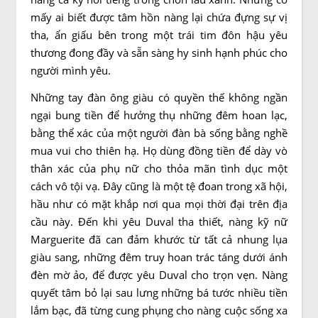
mấy ai biết được tâm hồn nàng lại chứa đựng sự vị
tha, ẩn giấu bên trong một trái tim đôn hậu yêu
thương đong đầy và sẵn sàng hy sinh hạnh phúc cho
người mình yêu.
Những tay đàn ông giàu có quyền thế không ngần
ngại bung tiền để hưởng thụ những đêm hoan lạc,
bằng thể xác của một người đàn bà sống bằng nghề
mua vui cho thiên hạ. Họ dùng đồng tiền để dày vò
thân xác của phụ nữ cho thỏa mãn tình dục một
cách vô tội vạ. Đây cũng là một tệ đoan trong xã hội,
hầu như có mặt khắp nơi qua mọi thời đại trên địa
cầu này. Đến khi yêu Duval tha thiết, nàng kỹ nữ
Marguerite đã can đảm khước từ tất cả nhung lụa
giàu sang, những đêm truy hoan trác táng dưới ánh
đèn mờ ảo, để được yêu Duval cho trọn vẹn. Nàng
quyết tâm bỏ lại sau lưng những bá tước nhiều tiền
lắm bạc, đã từng cung phụng cho nàng cuộc sống xa