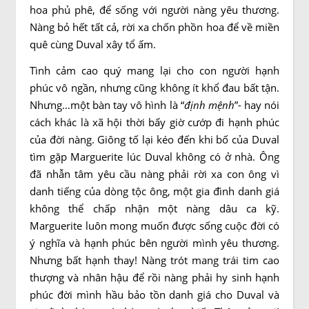
hoa phủ phê, để sống với người nàng yêu thương.
Nàng bỏ hết tất cả, rời xa chốn phồn hoa để về miền
quê cùng Duval xây tổ ấm.
Tình cảm cao quý mang lại cho con người hạnh
phúc vô ngần, nhưng cũng không ít khổ đau bất tận.
Nhưng…một bàn tay vô hình là “
định mệnh
”- hay nói
cách khác là xã hội thời bấy giờ cướp đi hạnh phúc
của đời nàng. Giông tố lại kéo đến khi bố của Duval
tìm gặp Marguerite lúc Duval không có ở nhà. Ông
đã nhẫn tâm yêu cầu nàng phải rời xa con ông vì
danh tiếng của dòng tộc ông, một gia đình danh giá
không thể chấp nhận một nàng dâu ca kỹ.
Marguerite luôn mong muốn được sống cuộc đời có
ý nghĩa và hạnh phúc bên người mình yêu thương.
Nhưng bất hạnh thay! Nàng trót mang trái tim cao
thượng và nhân hậu để rồi nàng phải hy sinh hạnh
phúc đời mình hầu bảo tồn danh giá cho Duval và