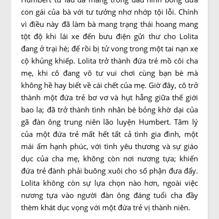
con gái của bà với tư tưởng nhơ nhớp tội lỗi. Chính
vì điều này đã làm bà mang trạng thái hoang mang
tột độ khi lái xe đến bưu điện gửi thư cho Lolita
đang ở trại hè; để rồi bị tử vong trong một tai nạn xe
cộ khủng khiếp. Lolita trở thành đứa trẻ mồ côi cha
mẹ, khi cô đang vô tư vui chơi cùng bạn bè mà
không hề hay biết về cái chết của mẹ. Giờ đây, cô trở
thành một đứa trẻ bơ vơ và hụt hẫng giữa thế giới
bao la; đã trở thành tình nhân bé bỏng khờ dại của
gã đàn ông trung niên lão luyện Humbert. Tâm lý
của một đứa trẻ mất hết tất cả tình gia đình, một
mái ấm hạnh phúc, với tình yêu thương và sự giáo
dục của cha mẹ, không còn nơi nương tựa; khiến
đứa trẻ đành phải buông xuôi cho số phận đưa đẩy.
Lolita không còn sự lựa chọn nào hơn, ngoài việc
nương tựa vào người đàn ông đáng tuổi cha đầy
thèm khát dục vọng với một đứa trẻ vị thành niên.