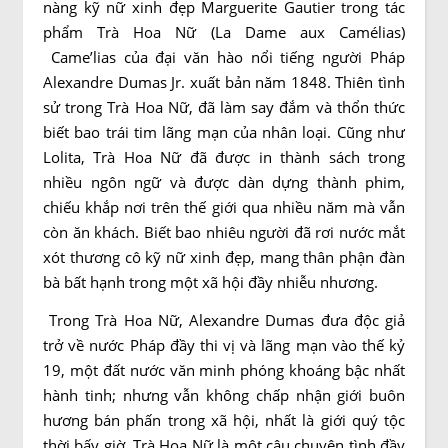
nàng kỹ nữ xinh đẹp Marguerite Gautier trong tác
phẩm Trà Hoa Nữ (La Dame aux Camélias)
Came’lias của đại văn hào nổi tiếng người Pháp
Alexandre Dumas Jr. xuất bản năm 1848. Thiên tình
sử trong Trà Hoa Nữ, đã làm say đắm và thổn thức
biết bao trái tim lãng mạn của nhân loại. Cũng như
Lolita, Trà Hoa Nữ đã được in thành sách trong
nhiều ngôn ngữ và được dàn dựng thành phim,
chiếu khắp nơi trên thế giới qua nhiều năm mà vẫn
còn ăn khách. Biết bao nhiêu người đã rơi nước mắt
xót thương cô kỹ nữ xinh đẹp, mang thân phận đàn
bà bất hạnh trong một xã hội đầy nhiễu nhương.
Trong Trà Hoa Nữ, Alexandre Dumas đưa độc giả
trở về nước Pháp đầy thi vị và lãng mạn vào thế kỷ
19, một đất nước văn minh phóng khoáng bậc nhất
hành tinh; nhưng vẫn không chấp nhận giới buôn
hương bán phấn trong xã hội, nhất là giới quý tộc
thời bấy giờ. Trà Hoa Nữ là một câu chuyện tình đầy