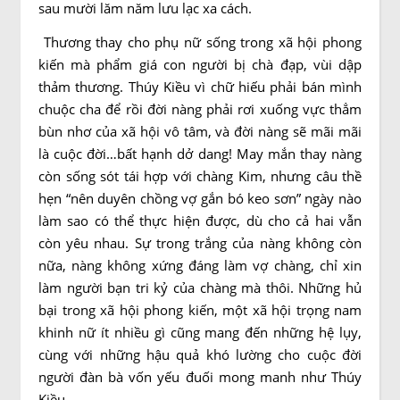
sau mười lăm năm lưu lạc xa cách.
Thương thay cho phụ nữ sống trong xã hội phong
kiến mà phẩm giá con người bị chà đạp, vùi dập
thảm thương. Thúy Kiều vì chữ hiếu phải bán mình
chuộc cha để rồi đời nàng phải rơi xuống vực thẳm
bùn nhơ của xã hội vô tâm, và đời nàng sẽ mãi mãi
là cuộc đời…bất hạnh dở dang! May mắn thay nàng
còn sống sót tái hợp với chàng Kim, nhưng câu thề
hẹn “nên duyên chồng vợ gắn bó keo sơn” ngày nào
làm sao có thể thực hiện được, dù cho cả hai vẫn
còn yêu nhau. Sự trong trắng của nàng không còn
nữa, nàng không xứng đáng làm vợ chàng, chỉ xin
làm người bạn tri kỷ của chàng mà thôi. Những hủ
bại trong xã hội phong kiến, một xã hội trọng nam
khinh nữ ít nhiều gì cũng mang đến những hệ lụy,
cùng với những hậu quả khó lường cho cuộc đời
người đàn bà vốn yếu đuối mong manh như Thúy
Kiều.