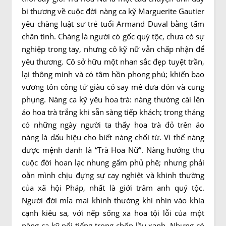
bi thương về cuộc đời nàng ca kỹ Marguerite Gautier
yêu chàng luật sư trẻ tuổi Armand Duval bằng tấm
chân tình. Chàng là người có gốc quý tộc, chưa có sự
nghiệp trong tay, nhưng cô kỹ nữ vẫn chấp nhận để
yêu thương. Cô sở hữu một nhan sắc đẹp tuyệt trần,
lại thông minh và có tâm hồn phong phú; khiến bao
vương tôn công tử giàu có say mê đưa đón và cung
phụng. Nàng ca kỹ yêu hoa trà: nàng thường cài lên
áo hoa trà trắng khi sẵn sàng tiếp khách; trong tháng
có những ngày người ta thấy hoa trà đỏ trên áo
nàng là dấu hiệu cho biết nàng chối từ. Vì thế nàng
được mệnh danh là “Trà Hoa Nữ”. Nàng hưởng thụ
cuộc đời hoan lạc nhung gấm phủ phê; nhưng phải
oằn mình chịu đựng sự cay nghiệt và khinh thường
của xã hội Pháp, nhất là giới trâm anh quý tộc.
Người đời mỉa mai khinh thường khi nhìn vào khía
cạnh kiêu sa, với nếp sống xa hoa tội lỗi của một
nàng ca kỹ nổi tiếng trong chốn lầu xanh. Nhưng có