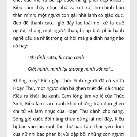
Kiều cảm thấy nhục nhã và xót xa cho chính bản
thân mình; một người con gái nhà lành có giáo dục,
đẹp đẽ thanh cao… giờ đây lạc loài nơi xứ lạ quê
người, không một người thân, bị áp bức phải hành
nghề xấu xa nhất trong xã hội mà gia đình nàng nào
có hay:
“
Khi tỉnh rượu, lúc tàn canh
Giật mình, mình lại thương mình xót xa”…
Không may! Kiều gặp Thúc Sinh người đã có vợ là
Hoạn Thư, một người đàn bà ghen triệt để, đã chuộc
Kiều ra khỏi lầu xanh. Cam lòng làm vợ lẻ của Thúc
Sinh, Kiều làm sao tránh khỏi những trận đòn ghen
chí tử và làm nhục của Hoạn Thư dành cho nàng.
Sóng gió cuộc đời nàng chưa dừng lại nơi đây, Kiều
bị bán vào lầu xanh lần thứ hai. Tấm thân yếu đuối
của nữ nhi bao phen bị vùi dập bỡi những con người