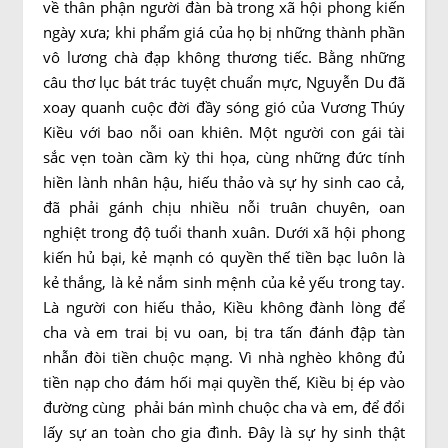
về thân phận người đàn bà trong xã hội phong kiến
ngày xưa; khi phẩm giá của họ bị những thành phần
vô lương chà đạp không thương tiếc. Bằng những
câu thơ lục bát trác tuyệt chuẩn mực, Nguyễn Du đã
xoay quanh cuộc đời đầy sóng gió của Vương Thúy
Kiều với bao nỗi oan khiên. Một người con gái tài
sắc vẹn toàn cầm kỳ thi họa, cùng những đức tính
hiền lành nhân hậu, hiếu thảo và sự hy sinh cao cả,
đã phải gánh chịu nhiều nỗi truân chuyên, oan
nghiệt trong độ tuổi thanh xuân. Dưới xã hội phong
kiến hủ bại, kẻ mạnh có quyền thế tiền bạc luôn là
kẻ thắng, là kẻ nắm sinh mệnh của kẻ yếu trong tay.
Là người con hiếu thảo, Kiều không đành lòng để
cha và em trai bị vu oan, bị tra tấn đánh đập tàn
nhẫn đòi tiền chuộc mạng. Vì nhà nghèo không đủ
tiền nạp cho đám hối mại quyền thế, Kiều bị ép vào
đường cùng phải bán mình chuộc cha và em, để đổi
lấy sự an toàn cho gia đình. Đây là sự hy sinh thật