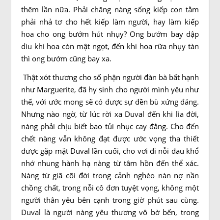
thêm lần nữa. Phải chăng nàng sống kiếp con tằm
phải nhả tơ cho hết kiếp làm người, hay làm kiếp
hoa cho ong bướm hút nhụy? Ong bướm bay dập
dìu khi hoa còn mật ngọt, đến khi hoa rữa nhụy tàn
thì ong bướm cũng bay xa.
Thật xót thương cho số phận người đàn bà bất hạnh
như Marguerite, đã hy sinh cho người mình yêu như
thế, với ước mong sẽ có được sự đền bù xứng đáng.
Nhưng nào ngờ, từ lúc rời xa Duval đến khi lìa đời,
nàng phải chịu biết bao tủi nhục cay đắng. Cho đến
chết nàng vẫn không đạt được ước vọng tha thiết
được gặp mặt Duval lần cuối, cho vơi đi nỗi đau khổ
nhớ nhung hành hạ nàng từ tâm hồn đến thể xác.
Nàng từ giã cõi đời trong cảnh nghèo nàn nợ nần
chồng chất, trong nỗi cô đơn tuyệt vọng, không một
người thân yêu bên cạnh trong giờ phút sau cùng.
Duval là người nàng yêu thương vô bờ bến, trong