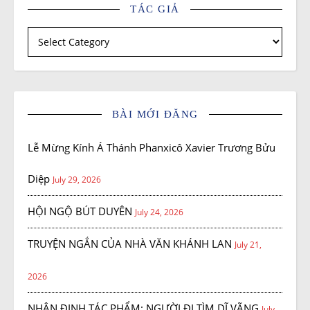
TÁC GIẢ
Tác giả
BÀI MỚI ĐĂNG
Lễ Mừng Kính Á Thánh Phanxicô Xavier Trương Bửu
Diệp
July 29, 2026
HỘI NGỘ BÚT DUYÊN
July 24, 2026
TRUYỆN NGẮN CỦA NHÀ VĂN KHÁNH LAN
July 21,
2026
NHẬN ĐỊNH TÁC PHẨM: NGƯỜI ĐI TÌM DĨ VÃNG
July