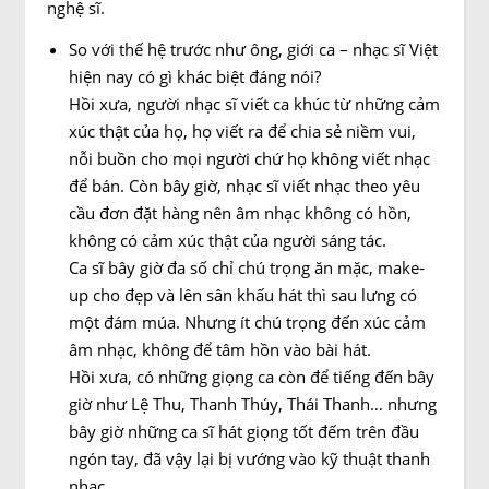
nghệ sĩ.
So với thế hệ trước như ông, giới ca – nhạc sĩ Việt
hiện nay có gì khác biệt đáng nói?
Hồi xưa, người nhạc sĩ viết ca khúc từ những cảm
xúc thật của họ, họ viết ra để chia sẻ niềm vui,
nỗi buồn cho mọi người chứ họ không viết nhạc
để bán. Còn bây giờ, nhạc sĩ viết nhạc theo yêu
cầu đơn đặt hàng nên âm nhạc không có hồn,
không có cảm xúc thật của người sáng tác.
Ca sĩ bây giờ đa số chỉ chú trọng ăn mặc, make-
up cho đẹp và lên sân khấu hát thì sau lưng có
một đám múa. Nhưng ít chú trọng đến xúc cảm
âm nhạc, không để tâm hồn vào bài hát.
Hồi xưa, có những giọng ca còn để tiếng đến bây
giờ như Lệ Thu, Thanh Thúy, Thái Thanh… nhưng
bây giờ những ca sĩ hát giọng tốt đếm trên đầu
ngón tay, đã vậy lại bị vướng vào kỹ thuật thanh
nhạc.