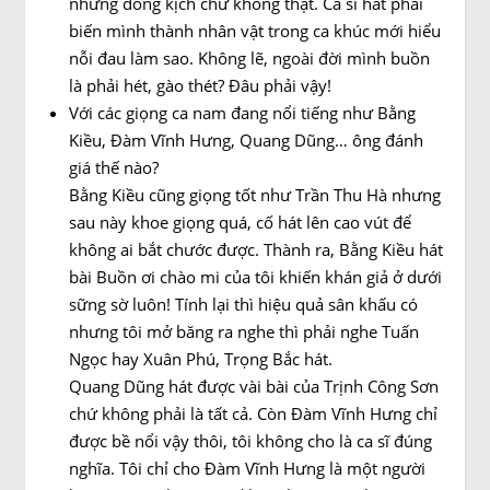
nhưng đóng kịch chứ không thật. Ca sĩ hát phải
biến mình thành nhân vật trong ca khúc mới hiểu
nỗi đau làm sao. Không lẽ, ngoài đời mình buồn
là phải hét, gào thét? Đâu phải vậy!
Với các giọng ca nam đang nổi tiếng như Bằng
Kiều, Đàm Vĩnh Hưng, Quang Dũng… ông đánh
giá thế nào?
Bằng Kiều cũng giọng tốt như Trần Thu Hà nhưng
sau này khoe giọng quá, cố hát lên cao vút để
không ai bắt chước được. Thành ra, Bằng Kiều hát
bài Buồn ơi chào mi của tôi khiến khán giả ở dưới
sững sờ luôn! Tính lại thì hiệu quả sân khấu có
nhưng tôi mở băng ra nghe thì phải nghe Tuấn
Ngọc hay Xuân Phú, Trọng Bắc hát.
Quang Dũng hát được vài bài của Trịnh Công Sơn
chứ không phải là tất cả. Còn Đàm Vĩnh Hưng chỉ
được bề nổi vậy thôi, tôi không cho là ca sĩ đúng
nghĩa. Tôi chỉ cho Đàm Vĩnh Hưng là một người