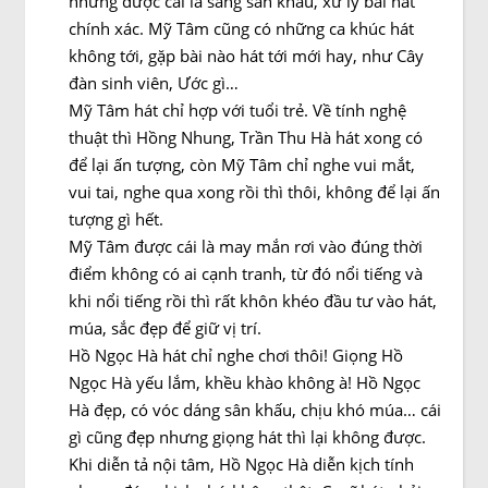
nhưng được cái là sáng sân khấu, xử lý bài hát
chính xác. Mỹ Tâm cũng có những ca khúc hát
không tới, gặp bài nào hát tới mới hay, như Cây
đàn sinh viên, Ước gì…
Mỹ Tâm hát chỉ hợp với tuổi trẻ. Về tính nghệ
thuật thì Hồng Nhung, Trần Thu Hà hát xong có
để lại ấn tượng, còn Mỹ Tâm chỉ nghe vui mắt,
vui tai, nghe qua xong rồi thì thôi, không để lại ấn
tượng gì hết.
Mỹ Tâm được cái là may mắn rơi vào đúng thời
điểm không có ai cạnh tranh, từ đó nổi tiếng và
khi nổi tiếng rồi thì rất khôn khéo đầu tư vào hát,
múa, sắc đẹp để giữ vị trí.
Hồ Ngọc Hà hát chỉ nghe chơi thôi! Giọng Hồ
Ngọc Hà yếu lắm, khều khào không à! Hồ Ngọc
Hà đẹp, có vóc dáng sân khấu, chịu khó múa… cái
gì cũng đẹp nhưng giọng hát thì lại không được.
Khi diễn tả nội tâm, Hồ Ngọc Hà diễn kịch tính