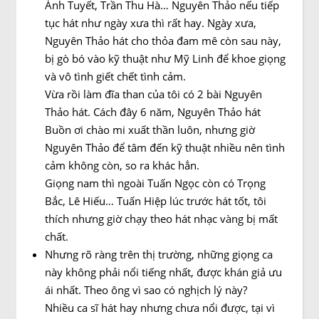
Ánh Tuyết, Trần Thu Hà… Nguyên Thảo nếu tiếp
tục hát như ngày xưa thì rất hay. Ngày xưa,
Nguyên Thảo hát cho thỏa đam mê còn sau này,
bị gò bó vào kỹ thuật như Mỹ Linh để khoe giọng
và vô tình giết chết tình cảm.
Vừa rồi làm đĩa than của tôi có 2 bài Nguyên
Thảo hát. Cách đây 6 năm, Nguyên Thảo hát
Buồn ơi chào mi xuất thần luôn, nhưng giờ
Nguyên Thảo để tâm đến kỹ thuật nhiều nên tình
cảm không còn, so ra khác hẳn.
Giọng nam thì ngoài Tuấn Ngọc còn có Trọng
Bắc, Lê Hiếu… Tuấn Hiệp lúc trước hát tốt, tôi
thích nhưng giờ chạy theo hát nhạc vàng bị mất
chất.
Nhưng rõ ràng trên thị trường, những giọng ca
này không phải nổi tiếng nhất, được khán giả ưu
ái nhất. Theo ông vì sao có nghịch lý này?
Nhiều ca sĩ hát hay nhưng chưa nổi được, tại vì