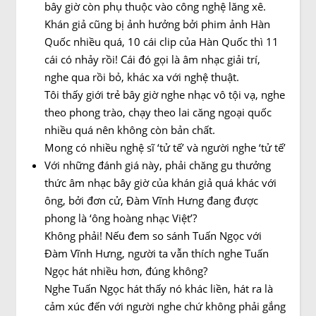
bây giờ còn phụ thuộc vào công nghệ lăng xê.
Khán giả cũng bị ảnh hưởng bởi phim ảnh Hàn
Quốc nhiều quá, 10 cái clip của Hàn Quốc thì 11
cái có nhảy rồi! Cái đó gọi là âm nhạc giải trí,
nghe qua rồi bỏ, khác xa với nghệ thuật.
Tôi thấy giới trẻ bây giờ nghe nhạc vô tội vạ, nghe
theo phong trào, chạy theo lai căng ngoại quốc
nhiều quá nên không còn bản chất.
Mong có nhiều nghệ sĩ ‘tử tế’ và người nghe ‘tử tế’
Với những đánh giá này, phải chăng gu thưởng
thức âm nhạc bây giờ của khán giả quá khác với
ông, bởi đơn cử, Đàm Vĩnh Hưng đang được
phong là ‘ông hoàng nhạc Việt’?
Không phải! Nếu đem so sánh Tuấn Ngọc với
Đàm Vĩnh Hưng, người ta vẫn thích nghe Tuấn
Ngọc hát nhiều hơn, đúng không?
Nghe Tuấn Ngọc hát thấy nó khác liền, hát ra là
cảm xúc đến với người nghe chứ không phải gắng