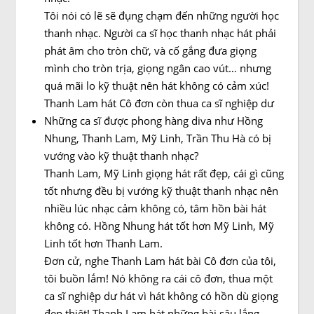
Tôi nói có lẽ sẽ đụng chạm đến những người học
thanh nhạc. Người ca sĩ học thanh nhạc hát phải
phát âm cho tròn chữ, và cố gắng đưa giọng
mình cho tròn trịa, giọng ngân cao vút… nhưng
quá mãi lo kỹ thuật nên hát không có cảm xúc!
Thanh Lam hát Cô đơn còn thua ca sĩ nghiệp dư
Những ca sĩ được phong hàng diva như Hồng
Nhung, Thanh Lam, Mỹ Linh, Trần Thu Hà có bị
vướng vào kỹ thuật thanh nhạc?
Thanh Lam, Mỹ Linh giọng hát rất đẹp, cái gì cũng
tốt nhưng đều bị vướng kỹ thuật thanh nhạc nên
nhiều lúc nhạc cảm không có, tâm hồn bài hát
không có. Hồng Nhung hát tốt hơn Mỹ Linh, Mỹ
Linh tốt hơn Thanh Lam.
Đơn cử, nghe Thanh Lam hát bài Cô đơn của tôi,
tôi buồn lắm! Nó không ra cái cô đơn, thua một
ca sĩ nghiệp dư hát vì hát không có hồn dù giọng
đẹp thiệt! Thanh Lam hát những bài sâu lắng