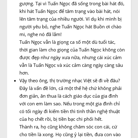
gượng. Tại vì Tuấn Ngọc đã sống trong bài hát đó,
khi hát Tuấn Ngọc để tâm trạng vào bài hát, nói
lên tâm trạng của nhiều người. Ví dụ khi mình bị
người yêu bỏ, nghe Tuấn Ngọc hát Buồn ơi chào
mi, nghe nó đã lắm!
Tuấn Ngọc vẫn là giọng ca số một dù tuổi tác,
thời gian làm cho giọng của Tuấn Ngọc không còn
được đẹp như ngày xưa nữa, nhưng cái xúc cảm
vẫn là Tuấn Ngọc và xúc cảm càng ngày càng sâu
hơn.
Vậy theo ông, thị trường nhạc Việt sẽ đi về đâu?
Đây là vấn đề lớn, cả một thế hệ chứ không phải
đơn giản, ăn thua là cách giáo dục của gia đình
với con em làm sao. Nếu trong một gia đình chỉ
có tối ngày đi kiếm tiền thì tinh thần nghệ thuật
của họ chết rồi, bị tiền bạc chi phối hết.
Thành ra, họ cũng không chăm sóc con cái, cứ
cho tiền là xong. Họ cũng ỷ lại tiền, đưa con vào