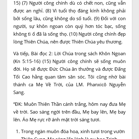
15) (7) Người công chính dù có chết non, cũng vẫn
được an nghỉ. (8) Vì tuổi thọ đáng kính không phải
bởi sống lâu, cũng không do số tuổi. (9) Ðối với con
người, sự khôn ngoan còn quý hơn tóc bạc, sống
không tì ố đã là sống thọ. (10) Người công chính đẹp
lòng Thiên Chúa, nên được Thiên Chúa yêu thương.
Và tiếp, Bài đọc 2: Lời Chúa trong sách Khôn Ngoan
(Kn 5:15-16) (15) Người công chính sẽ sống muôn
đời. Họ sẽ được Ðức Chúa ân thưởng và được Ðấng
Tối Cao hằng quan tâm săn sóc. Tôi cũng nhờ bài
thánh ca Mẹ Về Trời, của LM. Phanxicô Nguyễn
Sang.
“ĐK: Muôn Thiên Thần cánh trắng, hôm nay đưa Mẹ
về trời. Sao sáng ngời trên đầu, Mẹ bay lên, Mẹ bay
lên. Áo Mẹ rực rỡ ánh mặt trời sáng tươi.
Trong ngàn muôn đóa hoa, xinh tươi trong vườn