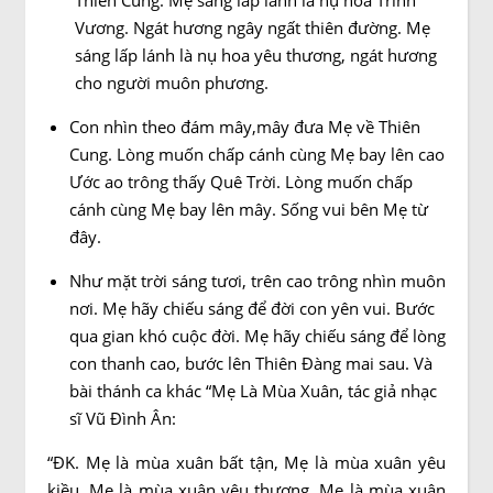
Thiên Cung. Mẹ sáng lấp lánh là nụ hoa Trinh
Vương. Ngát hương ngây ngất thiên đường. Mẹ
sáng lấp lánh là nụ hoa yêu thương, ngát hương
cho người muôn phương.
Con nhìn theo đám mây,mây đưa Mẹ về Thiên
Cung. Lòng muốn chấp cánh cùng Mẹ bay lên cao
Ước ao trông thấy Quê Trời. Lòng muốn chấp
cánh cùng Mẹ bay lên mây. Sống vui bên Mẹ từ
đây.
Như mặt trời sáng tươi, trên cao trông nhìn muôn
nơi. Mẹ hãy chiếu sáng để đời con yên vui. Bước
qua gian khó cuộc đời. Mẹ hãy chiếu sáng để lòng
con thanh cao, bước lên Thiên Đàng mai sau. Và
bài thánh ca khác “Mẹ Là Mùa Xuân, tác giả nhạc
sĩ Vũ Đình Ân:
“ĐK. Mẹ là mùa xuân bất tận, Mẹ là mùa xuân yêu
kiều. Mẹ là mùa xuân yêu thương, Mẹ là mùa xuân