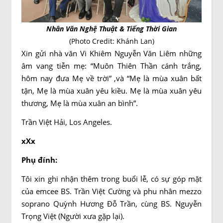
Nhân Văn Nghệ Thuật & Tiếng Thời Gian
(Photo Credit: Khánh Lan)
Xin gửi nhà văn Vi Khiêm Nguyễn Văn Liêm những
âm vang tiễn mẹ: “Muôn Thiên Thần cánh trắng,
hôm nay đưa Mẹ về trời” ,và “Mẹ là mùa xuân bất
tận, Mẹ là mùa xuân yêu kiều. Mẹ là mùa xuân yêu
thương, Mẹ là mùa xuân an bình”.
Trần Việt Hải, Los Angeles.
xXx
Phụ đính:
Tôi xin ghi nhận thêm trong buổi lễ, có sự góp mặt
của emcee BS. Trần Việt Cường và phu nhân mezzo
soprano Quỳnh Hương Đỗ Trần, cùng BS. Nguyễn
Trọng Việt (Người xưa gặp lại).