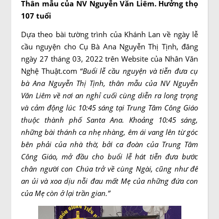
Thân mẫu của NV Nguyễn Văn Liêm. Hưởng thọ
107 tuổi
Dựa theo bài tường trình của Khánh Lan về ngày lễ
cầu nguyện cho Cụ Bà Ana Nguyễn Thị Tịnh, đăng
ngày 27 tháng 03, 2022 trên Website của Nhân Văn
Nghệ Thuật.com “
Buổi lễ cầu nguyện và tiễn đưa cụ
bà Ana Nguyễn Thị Tịnh, thân mẫu của NV Nguyễn
Văn Liêm về nơi an nghỉ cuối cùng diễn ra long trọng
và cảm động lúc 10:45 sáng tại Trung Tâm Công Giáo
thuộc thành phố Santa Ana. Khoảng 10:45 sáng,
những bài thánh ca nhẹ nhàng, êm ái vang lên từ góc
bên phải của nhà thờ, bởi ca đoàn của Trung Tâm
Công Giáo, mở đầu cho buổi lễ hát tiễn đưa bước
chân người con Chúa trở về cùng Ngài, cũng như để
an ủi và xoa dịu nỗi đau mất Mẹ của những đứa con
của Mẹ còn ở lại trần gian.”