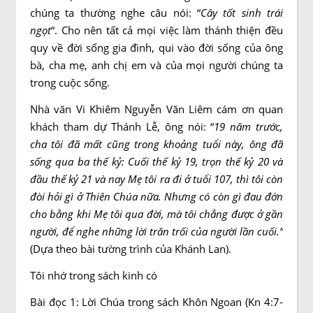
chúng ta thường nghe câu nói: “
Cây tốt sinh trái
ngọt
“. Cho nên tất cả mọi việc làm thánh thiện đều
quy về đời sống gia đình, qui vào đời sống của ông
bà, cha mẹ, anh chị em và của mọi người chúng ta
trong cuộc sống.
Nhà văn Vi Khiêm Nguyễn Văn Liêm cám ơn quan
khách tham dự Thánh Lễ, ông nói: “
19 năm trước,
cha tôi đã mất cũng trong khoảng tuổi này, ông đã
sống qua ba thế kỷ: Cuối thế kỷ 19, trọn thế kỷ 20 và
đầu thế kỷ 21 và nay Mẹ tôi ra đi ở tuổi 107, thì tôi còn
đòi hỏi gì ở Thiên Chúa nữa. Nhưng có còn gì đau đớn
cho bằng khi Mẹ tôi qua đời, mà tôi chẳng được ở gần
người, để nghe những lời trăn trối của người lần cuối.”
(Dựa theo bài tường trình của Khánh Lan).
Tôi nhớ trong sách kinh có
Bài đọc 1: Lời Chúa trong sách Khôn Ngoan (Kn 4:7-