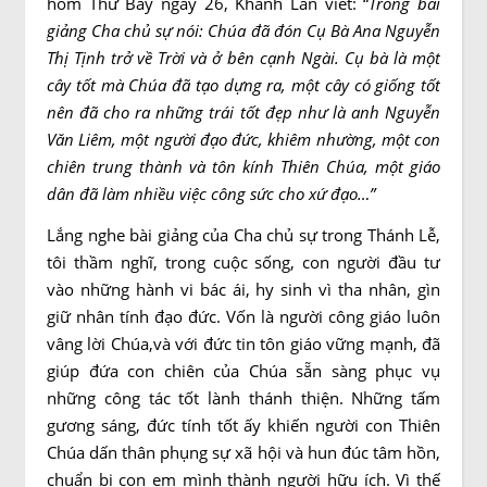
hôm Thứ Bảy ngày 26, Khánh Lan viết: “
Trong bài
giảng Cha chủ sự nói: Chúa đã đón Cụ Bà Ana Nguyễn
Thị Tịnh trở về Trời và ở bên cạnh Ngài. Cụ bà là một
cây tốt mà Chúa đã tạo dựng ra, một cây có giống tốt
nên đã cho ra những trái tốt đẹp như là anh Nguyễn
Văn Liêm, một người đạo đức, khiêm nhường, một con
chiên trung thành và tôn kính Thiên Chúa, một giáo
dân đã làm nhiều việc công sức cho xứ đạo…”
Lắng nghe bài giảng của Cha chủ sự trong Thánh Lễ,
tôi thầm nghĩ, trong cuộc sống, con người đầu tư
vào những hành vi bác ái, hy sinh vì tha nhân, gìn
giữ nhân tính đạo đức. Vốn là người công giáo luôn
vâng lời Chúa,và với đức tin tôn giáo vững mạnh, đã
giúp đứa con chiên của Chúa sẵn sàng phục vụ
những công tác tốt lành thánh thiện. Những tấm
gương sáng, đức tính tốt ấy khiến người con Thiên
Chúa dấn thân phụng sự xã hội và hun đúc tâm hồn,
chuẩn bị con em mình thành người hữu ích. Vì thế