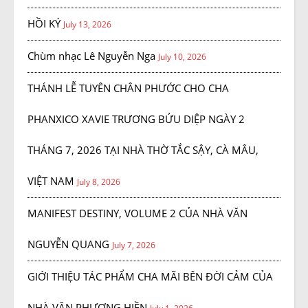
HỒI KÝ
July 13, 2026
Chùm nhạc Lê Nguyễn Nga
July 10, 2026
THÁNH LỄ TUYÊN CHÂN PHƯỚC CHO CHA
PHANXICO XAVIE TRƯƠNG BỬU DIỆP NGÀY 2
THÁNG 7, 2026 TẠI NHÀ THỜ TẮC SẬY, CÀ MÂU,
VIỆT NAM
July 8, 2026
MANIFEST DESTINY, VOLUME 2 CỦA NHÀ VĂN
NGUYỄN QUANG
July 7, 2026
GIỚI THIỆU TÁC PHẨM CHA MÃI BÊN ĐỜI CẢM CỦA
NHÀ VĂN PHƯƠNG HIỀN