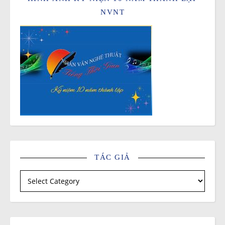
NVNT
TÁC GIẢ
Tác giả