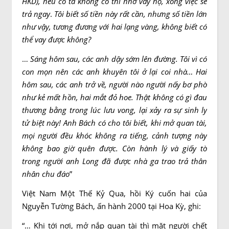
HKD), nếu cô ta không có thì nhờ vay hộ, xong việc sẽ
trả ngay
.
Tôi biết số tiền này rất cần, nhưng số tiền lớn
như vậy, tương đương với hai lạng vàng, không biết có
thể vay được không?
…
Sáng hôm sau, các anh dậy sớm lên đường. Tôi vì có
con mọn nên các anh khuyên tôi ở lại coi nhà… Hai
hôm sau, các anh trở về, người nào người nấy bơ phờ
như kẻ mất hồn, hai mắt đỏ hoe. Thật không có gì đau
thương bằng trong lúc lưu vong, lại xảy ra sự sinh ly
tử biệt này! Anh Bách có cho tôi biết, khi mở quan tài,
mọi người đều khóc không ra tiếng, cảnh tượng này
không bao giờ quên được. Còn hành lý và giấy tờ
trong người anh Long đã được nhà ga trao trả thân
nhân chu đáo
”
Việt Nam Một Thế Kỷ Qua, hồi Ký cuốn hai của
Nguyễn Tường Bách, ấn hành 2000 tại Hoa Kỳ, ghi:
“… Khi tới nơi, mở nắp quan tài thì mặt người chết