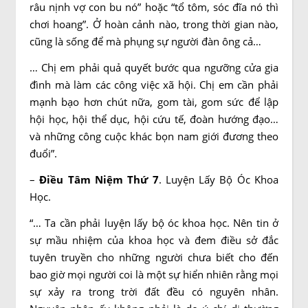
râu nịnh vợ con bu nó” hoặc “tổ tôm, sóc đĩa nó thì
chơi hoang”. Ở hoàn cảnh nào, trong thời gian nào,
cũng là sống để mà phụng sự người đàn ông cả…
… Chị em phải quả quyết bước qua ngưỡng cửa gia
đình mà làm các công việc xã hội. Chị em cần phải
mạnh bạo hơn chút nữa, gom tài, gom sức để lập
hội học, hội thể dục, hội cứu tế, đoàn hướng đạo…
và những công cuộc khác bọn nam giới đương theo
đuổi”.
–
Điều Tâm Niệm Thứ 7
. Luyện Lấy Bộ Óc Khoa
Học.
“… Ta cần phải luyện lấy bộ óc khoa học. Nên tin ở
sự mầu nhiệm của khoa học và đem điều sở đắc
tuyên truyền cho những người chưa biết cho đến
bao giờ mọi người coi là một sự hiển nhiên rằng mọi
sự xảy ra trong trời đất đều có nguyên nhân.