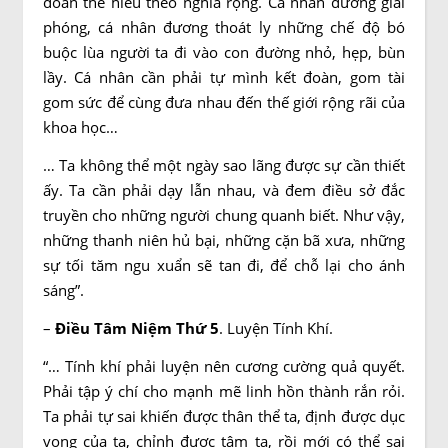
đoàn thể hiểu theo nghĩa rộng. Cá nhân đương giải
phóng, cá nhân đương thoát ly những chế độ bó
buộc lùa người ta đi vào con đường nhỏ, hẹp, bùn
lầy. Cá nhân cần phải tự mình kết đoàn, gom tài
gom sức để cùng đưa nhau đến thế giới rộng rãi của
khoa học…
… Ta không thể một ngày sao lãng được sự cần thiết
ấy. Ta cần phải dạy lẫn nhau, và đem điều sở đắc
truyền cho những người chung quanh biết. Như vậy,
những thanh niên hủ bại, những cặn bã xưa, những
sự tối tăm ngu xuẩn sẽ tan đi, để chỗ lại cho ánh
sáng”.
–
Điều Tâm Niệm Thứ 5
. Luyện Tính Khí.
“… Tính khí phải luyện nên cương cường quả quyết.
Phải tập ý chí cho mạnh mẽ linh hồn thành rắn rỏi.
Ta phải tự sai khiến được thân thể ta, định được dục
vọng của ta, chỉnh được tâm ta, rồi mới có thể sai