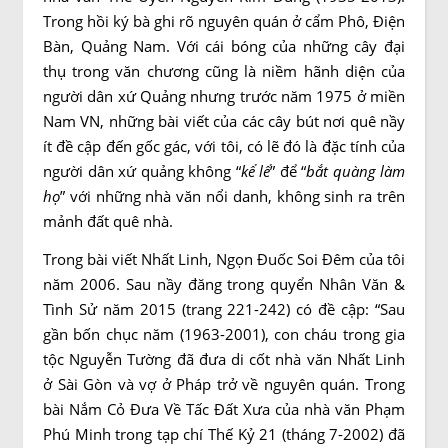
Trong hồi ký bà ghi rõ nguyên quán ở cẩm Phô, Điện
Bàn, Quảng Nam. Với cái bóng của những cây đại
thụ trong văn chương cũng là niềm hãnh diện của
người dân xứ Quảng nhưng trước năm 1975 ở miền
Nam VN, những bài viết của các cây bút nơi quê nầy
ít đề cập đến gốc gác, với tôi, có lẽ đó là đặc tính của
người dân xứ quảng không “
kể lể
” để “
bắt quàng làm
họ
” với những nhà văn nổi danh, không sinh ra trên
mảnh đất quê nhà.
Trong bài viết Nhất Linh, Ngọn Đuốc Soi Đêm của tôi
năm 2006. Sau nầy đăng trong quyển Nhân Văn &
Tình Sử năm 2015 (trang 221-242) có đề cập: “Sau
gần bốn chục năm (1963-2001), con cháu trong gia
tộc Nguyễn Tường đã đưa di cốt nhà văn Nhất Linh
ở Sài Gòn và vợ ở Pháp trở về nguyên quán. Trong
bài Nắm Cỏ Đưa Về Tấc Đất Xưa của nhà văn Phạm
Phú Minh trong tạp chí Thế Kỷ 21 (tháng 7-2002) đã