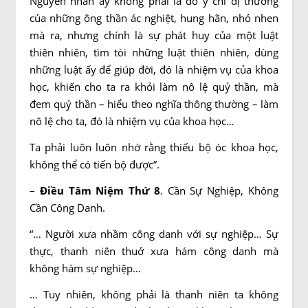
Nguyên nhân ấy không phải là do ý chí dị thường
của những ông thần ác nghiệt, hung hãn, nhỏ nhen
mà ra, nhưng chính là sự phát huy của một luật
thiên nhiên, tìm tòi những luật thiên nhiên, dùng
những luật ấy để giúp đời, đó là nhiệm vụ của khoa
học, khiến cho ta ra khỏi làm nô lệ quỷ thần, mà
đem quỷ thần – hiểu theo nghĩa thông thường – làm
nô lệ cho ta, đó là nhiệm vụ của khoa học…
Ta phải luôn luôn nhớ rằng thiếu bộ óc khoa học,
không thể có tiến bộ được”.
–
Điều Tâm Niệm Thứ 8
. Cần Sự Nghiệp, Không
Cần Công Danh.
“… Người xưa nhầm công danh với sự nghiệp… Sự
thực, thanh niên thuở xưa hám công danh mà
không hám sự nghiệp…
… Tuy nhiên, không phải là thanh niên ta không