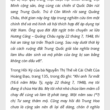
Minh cộng sản, ông cùng các chiến sĩ Quốc Dân rút
sang Trung Quốc. Trú ở Côn Minh rồi sang Quảng
Châu, thời gian này ông tập trung nghiên cứu tìm một
chính thể và mô hình xã hội thích hợp để áp dụng tại
Việt Nam. Ông qua đời đột ngột trên chuyến xe lửa
Hương Cảng – Quảng Châu ngày 22 tháng 7, 1948, thi
hài an táng tại trấn Thạch Long. Sau này dưới thời kỳ
cải cách ruộng đất Trung Quốc giải tỏa nghĩa trang
làm khu dân sinh và mộ phần của ông bị san bằng
không còn dấu vết
”.
Trong Hồi Ký của bà Nguyễn Thị Thế về Cái Chết Của
Hoàng Đạo, trang 135, trong đó ghi: “
Khi anh Tư mất
(16.6 năm Mậu Tý, ngày 22 tháng 7, 1948), mẹ tôi
đang ở chùa Hai Bà. Mẹ tôi nhờ nhà chùa làm mâm cỗ
chay để cúng và làm lệ phát tang. Một năm sau (*?)
chị Tư sang thăm mộ. Cũng may hồi đó Trung Hoa
chưa là cộng sản nên đi lại dễ dàng, chôn ở nghĩa