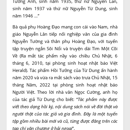
Tường Ánh, sinh năm 1935, thứ nữ Nguyễn Lan,
sinh năm 1937 và thứ nữ Nguyễn Từ Dung, sinh
năm 1946 …”
Bà quả phụ Hoàng Đạo mang con cái vào Nam, nhà
giáo Nguyễn Lân tiếp nối nghiệp văn của gia đình
Nguyễn Tường và thân phụ Hoàng Đạo, với tuyển
tập truyện ngắn Sôi Nổi và truyện dài Tìm Một Cõi
Về (Ra mắt tác phẩm nầy vào chiều Chủ Nhật, 6
tháng 6, 2010, tại phòng sinh hoạt nhật báo Việt
Herald). Tác phẩm Hồi Tưởng của Từ Dung ấn hành
năm 2020 và vừa ra mắt sách vào trưa Chủ Nhật, 15
tháng Năm, 2022 tại phòng sinh hoạt nhật báo
Người Việt. Theo lời nhà văn Ngọc Cường, anh họ
của tác giả Từ Dung cho biết: “
Tác phẩm này được
viết theo dạng hồi ký, nội dung sách nói về đời thật và
người thật của tác giả và gia đình. Đây là một tuyển
tập gồm nhiều bài mới và cũ, từng được đăng trên các
tạp chí văn chương ở hải ngoại
”.