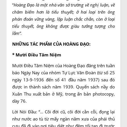
“
Hoàng Đạo là một nhà văn sở trường về nghị luận, về
châm biếm hơn là tiểu thuyết; ở hai loại trên ông
phán đoán vững vàng, lập luận chắc chắn, còn ở loại
tiểu thuyết, ông không được giàu tưởng tượng cho
lắm”.
NHỮNG TÁC PHẨM CỦA HOÀNG ĐẠO:
* Mười Điều Tâm Niệm
Mười Điều Tâm Niệm của Hoàng Đạo đăng trên tuần
báo Ngày Nay của nhóm Tự Lực Văn Đoàn (từ số 25
ngày 13-9-1936 đến số 41 đầu năm 1937) sau đó
được in thành sách năm 1939. Quyển sách nầy do
Xuân Thu xuất bản ở Mỹ, trong ấn bản photocopy,
dày 76.
Lời Nói Đầu: “… Cõi đời cũ, cõi đời cằn cỗi, đọng lại
như nước ao tù từ mấy ngàn năm xưa của phái thủ
cựu đã đi vào nơi tiêu diệt như đêm tối tan đi trước