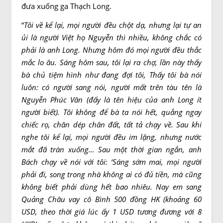
đưa xuống ga Thạch Long.
“
Tôi về kể lại, mọi người đều chột dạ, nhưng lại tự an
ủi là người Việt họ Nguyễn thì nhiều, không chắc có
phải là anh Long. Nhưng hôm đó mọi người đều thắc
mắc lo âu. Sáng hôm sau, tôi lại ra chợ, lần này thấy
bà chủ tiệm hình như đang đợi tôi, Thấy tôi bà nói
luôn: có người sang nói, người mất trên tàu tên là
Nguyễn Phúc Vân (đấy là tên hiệu của anh Long ít
người biết). Tôi không để bà ta nói hết, quẳng ngay
chiếc rọ, chân dép chân đất, tất tả chạy về. Sau khi
nghe tôi kể lại, mọi người đều im lặng, nhưng nước
mắt đã tràn xuống… Sau một thời gian ngắn, anh
Bách chạy về nói với tôi: ‘Sáng sớm mai, mọi người
phải đi, song trong nhà không ai có đủ tiền, mà cũng
không biết phải dùng hết bao nhiêu. Nay em sang
Quảng Châu vay cô Bình 500 đồng HK (khoảng 60
USD, theo thời giá lúc ấy 1 USD tương đương với 8