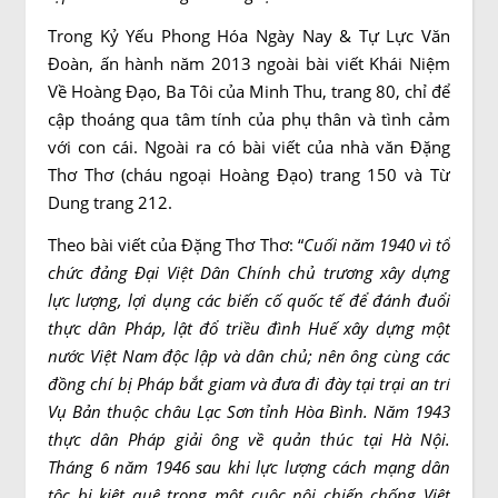
Trong Kỷ Yếu Phong Hóa Ngày Nay & Tự Lực Văn
Đoàn, ấn hành năm 2013 ngoài bài viết Khái Niệm
Về Hoàng Đạo, Ba Tôi của Minh Thu, trang 80, chỉ để
cập thoáng qua tâm tính của phụ thân và tình cảm
với con cái. Ngoài ra có bài viết của nhà văn Đặng
Thơ Thơ (cháu ngoại Hoàng Đạo) trang 150 và Từ
Dung trang 212.
Theo bài viết của Đặng Thơ Thơ: “
Cuối năm 1940 vì tổ
chức đảng Đại Việt Dân Chính chủ trương xây dựng
lực lượng, lợi dụng các biến cố quốc tế để đánh đuổi
thực dân Pháp, lật đổ triều đình Huế xây dựng một
nước Việt Nam độc lập và dân chủ; nên ông cùng các
đồng chí bị Pháp bắt giam và đưa đi đày tại trại an trí
Vụ Bản thuộc châu Lạc Sơn tỉnh Hòa Bình. Năm 1943
thực dân Pháp giải ông về quản thúc tại Hà Nội.
Tháng 6 năm 1946 sau khi lực lượng cách mạng dân
tộc bị kiệt quệ trong một cuộc nội chiến chống Việt