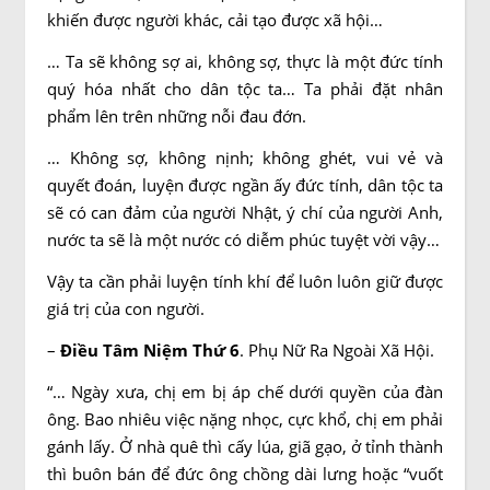
khiến được người khác, cải tạo được xã hội…
… Ta sẽ không sợ ai, không sợ, thực là một đức tính
quý hóa nhất cho dân tộc ta… Ta phải đặt nhân
phẩm lên trên những nỗi đau đớn.
… Không sợ, không nịnh; không ghét, vui vẻ và
quyết đoán, luyện được ngần ấy đức tính, dân tộc ta
sẽ có can đảm của người Nhật, ý chí của người Anh,
nước ta sẽ là một nước có diễm phúc tuyệt vời vậy…
Vậy ta cần phải luyện tính khí để luôn luôn giữ được
giá trị của con người.
–
Điều Tâm Niệm Thứ 6
. Phụ Nữ Ra Ngoài Xã Hội.
“… Ngày xưa, chị em bị áp chế dưới quyền của đàn
ông. Bao nhiêu việc nặng nhọc, cực khổ, chị em phải
gánh lấy. Ở nhà quê thì cấy lúa, giã gạo, ở tỉnh thành
thì buôn bán để đức ông chồng dài lưng hoặc “vuốt