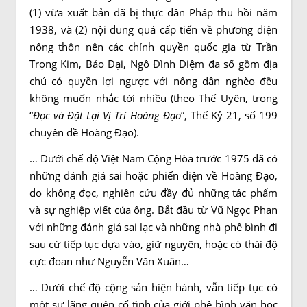
(1) vừa xuất bản đã bị thực dân Pháp thu hồi năm
1938, và (2) nội dung quá cấp tiến về phương diện
nông thôn nên các chính quyền quốc gia từ Trần
Trọng Kim, Bảo Đại, Ngô Đình Diệm đa số gồm địa
chủ có quyền lợi ngược với nông dân nghèo đều
không muốn nhắc tới nhiều (theo Thế Uyên, trong
“
Đọc và Đặt Lại Vị Trí Hoàng Đạo
”, Thế Kỷ 21, số 199
chuyên đề Hoàng Đạo).
… Dưới chế độ Việt Nam Cộng Hòa trước 1975 đã có
những đánh giá sai hoặc phiến diện về Hoàng Đạo,
do không đọc, nghiên cứu đầy đủ những tác phẩm
và sự nghiệp viết của ông. Bắt đầu từ Vũ Ngọc Phan
với những đánh giá sai lạc và những nhà phê bình đi
sau cứ tiếp tục dựa vào, giữ nguyên, hoặc có thái độ
cực đoan như Nguyễn Văn Xuân…
… Dưới chế độ cộng sản hiện hành, vẫn tiếp tục có
một sự lãng quên cố tình của giới phê bình văn học