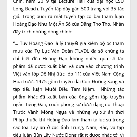
Chín, năm 2019 tại Lecture Hall của đại học CSU
Long Beach. Tuyển tập dày gần 500 trang với 35 tác
giả. Trong buổi ra mắt tuyển tập có bài tham luận
Hoàng Đạo Như Một Ẩn Số của Đặng Thơ Thơ. Nhân
đây trích những dòng chính:
“… Tuy Hoàng Đạo là lý thuyết gia kiêm bộ óc tham
mưu của Tự Lực Văn Đoàn (TLVĐ), đa số chúng ta
chỉ biết đến Hoàng Đạo không nhiều qua số tác
phẩm đã được xuất bản và đưa vào chương trình
Việt văn lớp Đệ Nhị (tức lớp 11) của Việt Nam Cộng
Hòa trước 1975 gồm truyện dài Con Đường Sáng và
tập tiểu luận Mười Điều Tâm Niệm. Những tác
phẩm khác đã xuất bản của ông gồm tập truyện
ngắn Tiếng Đàn, cuốn phóng sự dưới dạng đối thoại
Trước Vành Móng Ngựa về những vụ xử án thời
Pháp thuộc khi Hoàng Đạo làm tham tá lục sự trong
các toà Tây án ở các tỉnh Trung, Nam, Bắc, và tập
tiểu luận Bùn Lầy Nước Đọng rất ít được nhắc tới vì