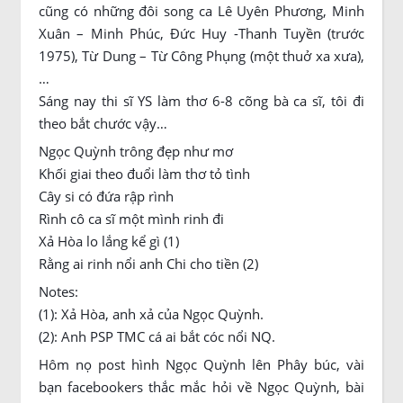
cũng có những đôi song ca Lê Uyên Phương, Minh
Xuân – Minh Phúc, Đức Huy -Thanh Tuyền (trước
1975), Từ Dung – Từ Công Phụng (một thuở xa xưa),
…
Sáng nay thi sĩ YS làm thơ 6-8 cõng bà ca sĩ, tôi đi
theo bắt chước vậy…
Ngọc Quỳnh trông đẹp như mơ
Khối giai theo đuổi làm thơ tỏ tình
Cây si có đứa rập rình
Rình cô ca sĩ một mình rinh đi
Xả Hòa lo lắng kể gì (1)
Rằng ai rinh nổi anh Chi cho tiền (2)
Notes:
(1): Xả Hòa, anh xả của Ngọc Quỳnh.
(2): Anh PSP TMC cá ai bắt cóc nổi NQ.
Hôm nọ post hình Ngọc Quỳnh lên Phây búc, vài
bạn facebookers thắc mắc hỏi về Ngọc Quỳnh, bài