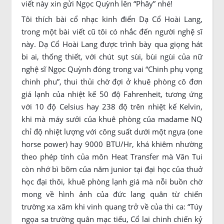
viết này xin gửi Ngọc Quỳnh lên “Phây” nhé!
Tôi thích bài cổ nhạc kinh điển Dạ Cổ Hoài Lang,
trong một bài viết cũ tôi có nhắc đến người nghệ sĩ
này. Dạ Cổ Hoài Lang được trình bày qua giọng hát
bi ai, thống thiết, với chút sụt sùi, bùi ngùi của nữ
nghệ sĩ Ngọc Quỳnh đóng trong vai “Chinh phụ vọng
chinh phu”, thui thủi chờ đợi ở khuê phòng cô đơn
giá lạnh của nhiệt kế 50 độ Fahrenheit, tương ứng
với 10 độ Celsius hay 238 độ trên nhiệt kế Kelvin,
khi mà máy sưởi của khuê phòng của madame NQ
chỉ độ nhiệt lượng với công suất dưới một ngựa (one
horse power) hay 9000 BTU/Hr, khá khiêm nhường
theo phép tính của môn Heat Transfer mà Văn Tui
còn nhớ bì bõm của năm junior tại đại học của thuở
học đại thôi, khuê phòng lạnh giá mà nỗi buồn chờ
mong về hình ảnh của đức lang quân từ chiến
trường xa xăm khi vinh quang trở về của thi ca: “Túy
ngọa sa trường quân mạc tiếu, Cổ lai chinh chiến kỷ