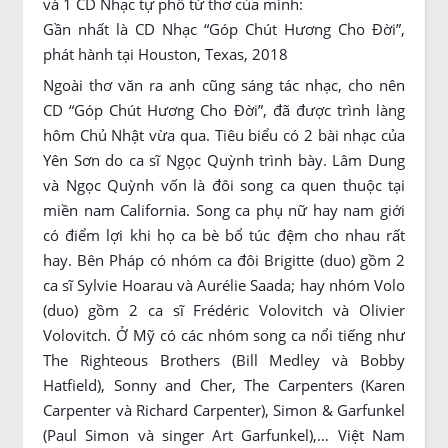
và 1 CD Nhạc tự phổ từ thơ của mình:
Gần nhất là CD Nhạc “Góp Chút Hương Cho Đời”,
phát hành tại Houston, Texas, 2018
Ngoài thơ văn ra anh cũng sáng tác nhạc, cho nên
CD “Góp Chút Hương Cho Đời”, đã được trình làng
hôm Chủ Nhật vừa qua. Tiêu biểu có 2 bài nhạc của
Yên Sơn do ca sĩ Ngọc Quỳnh trình bày. Lâm Dung
và Ngọc Quỳnh vốn là đôi song ca quen thuộc tại
miền nam California. Song ca phụ nữ hay nam giới
có điểm lợi khi họ ca bè bổ túc đệm cho nhau rất
hay. Bên Pháp có nhóm ca đôi Brigitte (duo) gồm 2
ca sĩ Sylvie Hoarau và Aurélie Saada; hay nhóm Volo
(duo) gồm 2 ca sĩ Frédéric Volovitch và Olivier
Volovitch. Ở Mỹ có các nhóm song ca nổi tiếng như
The Righteous Brothers (Bill Medley và Bobby
Hatfield), Sonny and Cher, The Carpenters (Karen
Carpenter và Richard Carpenter), Simon & Garfunkel
(Paul Simon và singer Art Garfunkel),… Việt Nam