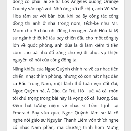
đồng cô phải lái xe từ Los Angeles xuống Orange
County vác ngà voi. Nhờ ông xã dễ chịu, anh Vũ Văn
Hòa tâm sự với bần bút, khi bà ấy công tác cộng
đồng thì anh ở nhà trông nom, tếch-ke như Mr.
Mom cho 3 cháu nhi đồng teenager. Anh Hòa là kỹ
sư ngành thiết kế tàu bay chiến đấu cho một công ty
lớn về quốc phòng, anh đùa là đi làm kiếm tí tiền
còm cho bà nhà đổ xăng cho vợ đi phục vụ thiện
nguyện xã hội của cộng đồng ta.
Năng khiếu của Ngọc Quỳnh chính ra về ca nhạc tiền
chiến, nhạc thính phòng, nhưng cô còn hát nhạc dân
ca Bắc Trung Nam, một lãnh thổ toàn vẹn đất đai,
Ngọc Quỳnh hát Ả Đào, Ca Trù, Hò Huế, và cái món
tôi chú trọng trong bài này là vọng cổ cải lương. Sau
Đêm hát tưởng niệm về nhạc sĩ Trần Trịnh tại
Emerald Bay vừa qua, Ngọc Quỳnh tâm sự là cô
nghe nói giáo sư Nguyễn Thanh Liêm vốn thích nghe
cổ nhạc Nam phần, mà chương trình hôm Mừng