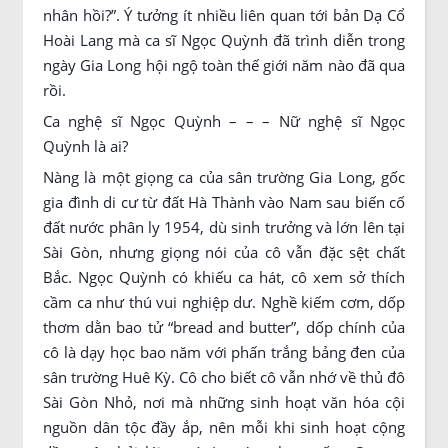
nhân hồi?”. Ý tưởng ít nhiều liên quan tới bản Dạ Cổ
Hoài Lang mà ca sĩ Ngọc Quỳnh đã trình diễn trong
ngày Gia Long hội ngộ toàn thế giới năm nào đã qua
rồi.
Ca nghệ sĩ Ngọc Quỳnh – – – Nữ nghệ sĩ Ngọc
Quỳnh là ai?
Nàng là một giọng ca của sân trường Gia Long, gốc
gia đình di cư từ đất Hà Thành vào Nam sau biến cố
đất nước phân ly 1954, dù sinh trưởng và lớn lên tại
Sài Gòn, nhưng giọng nói của cô vẫn đặc sệt chất
Bắc. Ngọc Quỳnh có khiếu ca hát, cô xem sở thích
cầm ca như thú vui nghiệp dư. Nghề kiếm cơm, dốp
thơm dằn bao tử “bread and butter”, dốp chính của
cô là dạy học bao năm với phấn trắng bảng đen của
sân trường Huê Kỳ. Cô cho biết cô vẫn nhớ về thủ đô
Sài Gòn Nhỏ, nơi mà những sinh hoạt văn hóa cội
nguồn dân tộc đầy ắp, nên mỗi khi sinh hoạt cộng