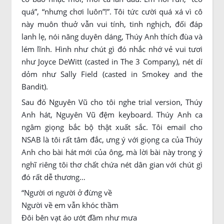
quá”, “nhưng chơi luôn”!”. Tôi tức cười quá xá vì cô
này muôn thuở vẫn vui tính, tinh nghịch, đối đáp
lanh lẹ, nói năng duyên dáng, Thúy Anh thích đùa và
lém lĩnh. Hình như chút gì đó nhắc nhớ vẻ vui tươi
như Joyce DeWitt (casted in The 3 Company), nét dí
dỏm như Sally Field (casted in Smokey and the
Bandit).
Sau đó Nguyên Vũ cho tôi nghe trial version, Thúy
Anh hát, Nguyên Vũ đệm keyboard. Thúy Anh ca
ngâm giọng bắc bộ thật xuất sắc. Tôi email cho
NSAB là tôi rất tâm đắc, ưng ý với giọng ca của Thúy
Anh cho bài hát mới của ông, mà lời bài này trong ý
nghĩ riêng tôi thơ chất chứa nét dân gian với chút gì
đó rất dễ thương…
“Người ơi người ở đừng về
Người về em vẫn khóc thầm
Đôi bên vạt áo ướt đầm như mưa