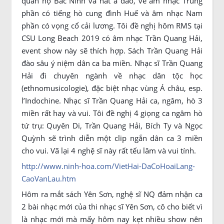
quan họ Bắc Ninh và hát ả đào, về âm nhạc Trung
phần có tiếng hò cung đình Huế và âm nhạc Nam
phần có vọng cổ cải lương. Tôi đề nghị hôm RMS tại
CSU Long Beach 2019 có âm nhạc Trần Quang Hải,
event show này sẽ thích hợp. Sách Trần Quang Hải
đào sâu ý niệm dân ca ba miền. Nhạc sĩ Trần Quang
Hải đi chuyên ngành về nhạc dân tộc học
(ethnomusicologie), đặc biệt nhạc vùng Á châu, esp.
l’Indochine. Nhạc sĩ Trần Quang Hải ca, ngâm, hò 3
miền rất hay và vui. Tôi đề nghị 4 giọng ca ngâm hò
tứ trụ: Quyên Di, Trần Quang Hải, Bích Ty và Ngọc
Quỳnh sẽ trình diễn một clip ngắn dân ca 3 miền
cho vui. Vã lại 4 nghệ sĩ này rất tếu lâm và vui tính.
http://www.ninh-hoa.com/VietHai-DaCoHoaiLang-
CaoVanLau.htm
Hôm ra mắt sách Yên Sơn, nghệ sĩ NQ đảm nhận ca
2 bài nhạc mới của thi nhạc sĩ Yên Sơn, cô cho biết vì
là nhạc mới mà mấy hôm nay kẹt nhiều show nên