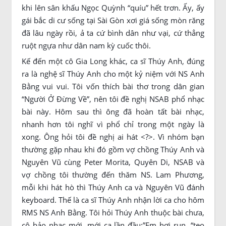
khi lên sân khấu Ngọc Quỳnh “quíu” hết trơn. Ấy, ấy
gái bắc di cư sống tại Sài Gòn xơi giá sống mòn răng
đã lâu ngày rồi, ả ta cứ bình dân như vại, cứ thẳng
ruột ngựa như dân nam kỳ cuốc thôi.
Kế đến một cô Gia Long khác, ca sĩ Thúy Anh, đúng
ra là nghệ sĩ Thúy Anh cho một kỷ niệm với NS Anh
Bằng vui vui. Tôi vốn thích bài thơ trong dân gian
“Người Ở Đừng Về”, nên tôi đề nghị NSAB phổ nhạc
bài này. Hôm sau thì ông đã hoàn tất bài nhạc,
nhanh hơn tôi nghĩ vì phổ chỉ trong một ngày là
xong. Ông hỏi tôi đề nghị ai hát <?>. Vì nhóm bạn
thường gặp nhau khi đó gồm vợ chồng Thúy Anh và
Nguyên Vũ cùng Peter Morita, Quyên Di, NSAB và
vợ chồng tôi thường đến thăm NS. Lam Phương,
mỗi khi hát hò thì Thúy Anh ca và Nguyên Vũ đánh
keyboard. Thế là ca sĩ Thúy Anh nhận lời ca cho hôm
RMS NS Anh Bằng. Tôi hỏi Thúy Anh thuộc bài chưa,
cô bảo nhạc mới, mới ca lần đầu:”Em hơi run, “teo