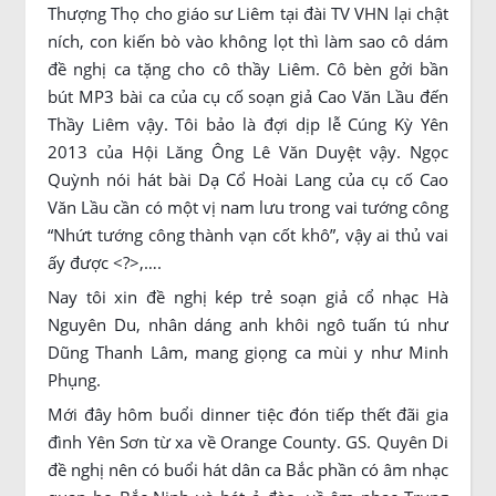
Thượng Thọ cho giáo sư Liêm tại đài TV VHN lại chật
ních, con kiến bò vào không lọt thì làm sao cô dám
đề nghị ca tặng cho cô thầy Liêm. Cô bèn gởi bần
bút MP3 bài ca của cụ cố soạn giả Cao Văn Lầu đến
Thầy Liêm vậy. Tôi bảo là đợi dịp lễ Cúng Kỳ Yên
2013 của Hội Lăng Ông Lê Văn Duyệt vậy. Ngọc
Quỳnh nói hát bài Dạ Cổ Hoài Lang của cụ cố Cao
Văn Lầu cần có một vị nam lưu trong vai tướng công
“Nhứt tướng công thành vạn cốt khô”, vậy ai thủ vai
ấy được <?>,….
Nay tôi xin đề nghị kép trẻ soạn giả cổ nhạc Hà
Nguyên Du, nhân dáng anh khôi ngô tuấn tú như
Dũng Thanh Lâm, mang giọng ca mùi y như Minh
Phụng.
Mới đây hôm buổi dinner tiệc đón tiếp thết đãi gia
đình Yên Sơn từ xa về Orange County. GS. Quyên Di
đề nghị nên có buổi hát dân ca Bắc phần có âm nhạc