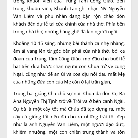
trong khuôn viên của Trung Tâm Công Giáo. Bên
trong khuôn viên, Khánh Lan ghi nhận NV Nguyễn
Văn Liêm và phu nhân đang bận rộn chào đón
khách đến dự lễ tại cửa chính của nhà thờ. Phía bên
trong nhà thờ, những hàng ghế đã kín người ngồi.
Khoảng 10:45 sáng, những bài thánh ca nhẹ nhàng,
êm ái vang lên từ góc bên phải của nhà thờ, bởi ca
đoàn của Trung Tâm Công Giáo, mở đầu cho buổi lễ
hát tiễn đưa bước chân người con Chúa trở về cùng
Ngài, cũng như để an ủi và xoa dịu nỗi đau mất Mẹ
của những đứa con của Mẹ còn ở lại trần gian, .
Trong bài giảng Cha chủ sự nói: Chúa đã đón Cụ Bà
Ana Nguyễn Thị Tịnh trở về Trời và ở bên cạnh Ngài.
Cụ bà là một cây tốt mà Chúa đã tạo dựng ra, một
cây có giống tốt nên đã cho ra những trái tốt đẹp
như là anh Nguyễn Văn Liêm, một người đạo đức,
khiêm nhường, một con chiên trung thành và tôn