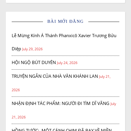
BÀI MỚI ĐĂNG
Lễ Mừng Kính Á Thánh Phanxicô Xavier Trương Bửu
Diệp
July 29, 2026
HỘI NGỘ BÚT DUYÊN
July 24, 2026
TRUYỆN NGẮN CỦA NHÀ VĂN KHÁNH LAN
July 21,
2026
NHẬN ĐỊNH TÁC PHẨM: NGƯỜI ĐI TÌM DĨ VÃNG
July
21, 2026
HỒNG TƯỚC: MỘT CÁNH CHIM ĐÃ BAY VỀ MIỀN