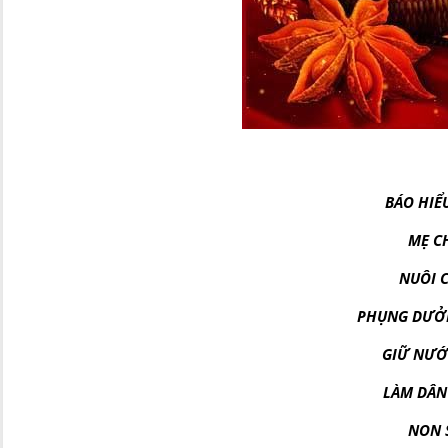
BÁO HIỂ
MẸ CHA
NUÔI CO
PHỤNG DƯỞNG
GIỮ NƯỚC
LÀM DÂN 
NON SÔ