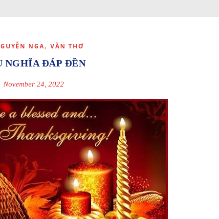
,
NGUYỄN NGA
VĂN THƠ
U NGHĨA ĐÁP ĐỀN
November 24, 2022