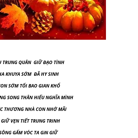
U TRUNG QUÂN GIỮ ĐẠO TÌNH
 KHUYA SỚM ĐÃ HY SINH
N SỚM TỐI BAO GIAN KHỔ
 SONG THÂN HIẾU NGHĨA MÌNH
 THƯƠNG NHÀ CON NHỚ MÃI
GIỮ VẸN TIẾT TRUNG TRINH
NG GẤM VÓC TA GìN GIỮ