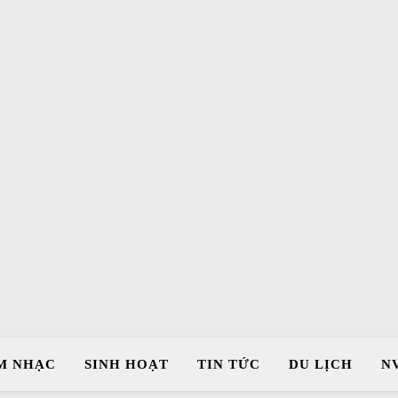
M NHẠC
SINH HOẠT
TIN TỨC
DU LỊCH
N