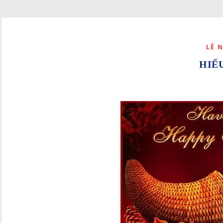
LÊ 
HIẾ