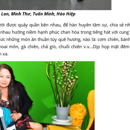
ụy Lan, Minh Thư, Tuấn Minh, Hào Hiệp
ười được quây quần bên nhau, để hàn huyên tâm sự, chia sẻ 
nhau hưởng niềm hạnh phúc chan hòa trong tiếng hát với cung 
hức những món ăn thuần túy quê hương, nào là: cơm chiên, bán
hè khoai môn, gà chiên, chả giò, chuối chiên v.v…Dịp họp mặt đ
 xa.