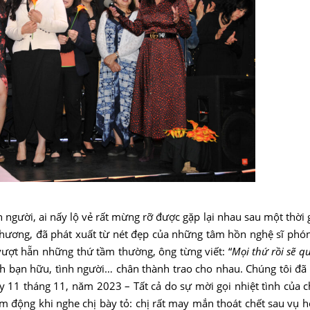
 người, ai nấy lộ vẻ rất mừng rỡ được gặp lại nhau sau một thời 
hương, đã phát xuất từ nét đẹp của những tâm hồn nghệ sĩ phó
 vượt hẵn những thứ tầm thường, ông từng viết: “
Mọi thứ rồi sẽ qu
 tình bạn hữu, tình người… chân thành trao cho nhau. Chúng tôi đ
 11 tháng 11, năm 2023 – Tất cả do sự mời gọi nhiệt tình của 
 động khi nghe chị bày tỏ: chị rất may mắn thoát chết sau vụ h