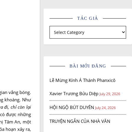
TÁC GIẢ
Tác giả
BÀI MỚI ĐĂNG
Lễ Mừng Kính Á Thánh Phanxicô
gian vắng bóng.
Xavier Trương Bửu Diệp
July 29, 2026
ng khoáng. Như
a đi, chỉ còn lại
HỘI NGỘ BÚT DUYÊN
July 24, 2026
ã có được những
TRUYỆN NGẮN CỦA NHÀ VĂN
chị Tâm An, một
ỏa hoạn xảy ra,