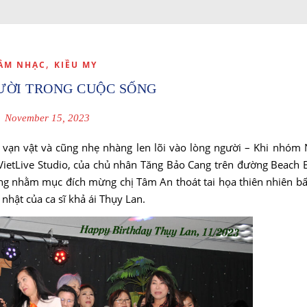
,
ÂM NHẠC
KIỀU MY
ƯỜI TRONG CUỘC SỐNG
November 15, 2023
n vạn vật và cũng nhẹ nhàng len lõi vào lòng người – Khi nhó
 VietLive Studio, của chủ nhân Tăng Bảo Cang trên đường Beach 
g nhằm mục đích mừng chị Tâm An thoát tai họa thiên nhiên bất
hật của ca sĩ khả ái Thụy Lan.