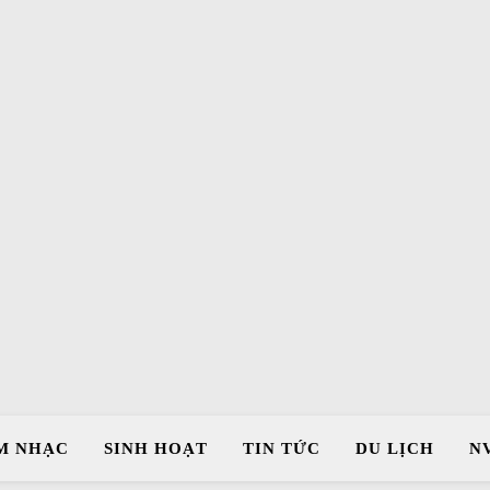
M NHẠC
SINH HOẠT
TIN TỨC
DU LỊCH
N