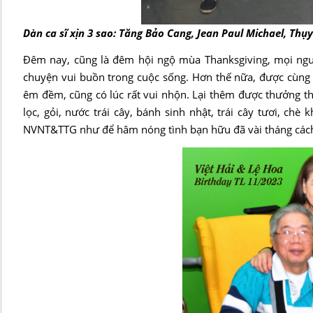
Dàn ca sĩ xịn 3 sao: Tăng Bảo Cang, Jean Paul Michael, Th
Đêm nay, cũng là đêm hội ngộ mùa Thanksgiving, mọi ng
chuyện vui buồn trong cuộc sống. Hơn thế nữa, được cùng 
êm đềm, cũng có lúc rất vui nhộn. Lại thêm được thưởng t
lọc, gỏi, nước trái cây, bánh sinh nhật, trái cây tươi, c
NVNT&TTG như để hâm nóng tình bạn hữu đã vài tháng cách