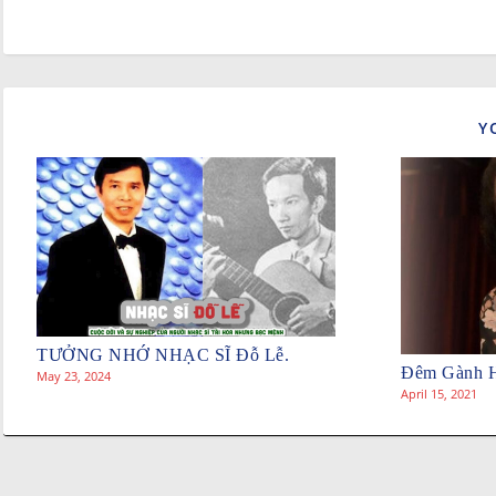
Y
TƯỞNG NHỚ NHẠC SĨ Đỗ Lễ.
Đêm Gành H
May 23, 2024
April 15, 2021