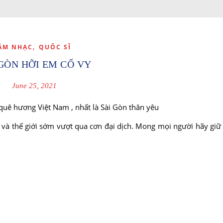
,
ÂM NHẠC
QUỐC SĨ
 GÒN HỠI EM CỐ VY
June 25, 2021
 quê hương Việt Nam , nhất là Sài Gòn thân yêu
à thế giới sớm vượt qua cơn đại dịch. Mong mọi người hãy giữ