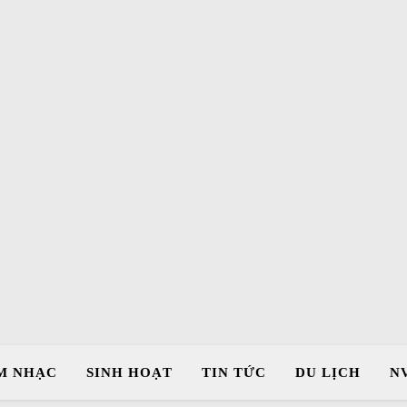
M NHẠC
SINH HOẠT
TIN TỨC
DU LỊCH
N