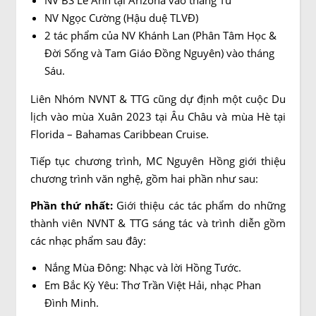
NV BS Lê Ánh tại Arizona vào tháng Tư
NV Ngọc Cường (Hậu duệ TLVĐ)
2 tác phẩm của NV Khánh Lan (Phân Tâm Học &
Đời Sống và Tam Giáo Đồng Nguyên) vào tháng
Sáu.
Liên Nhóm NVNT & TTG cũng dự định một cuộc Du
lịch vào mùa Xuân 2023 tại Âu Châu và mùa Hè tại
Florida – Bahamas Caribbean Cruise.
Tiếp tục chương trình, MC Nguyên Hồng giới thiệu
chương trình văn nghệ, gồm hai phần như sau:
Phần thứ nhất:
Giới thiệu các tác phẩm do những
thành viên NVNT & TTG sáng tác và trình diễn gồm
các nhạc phẩm sau đây:
Nắng Mùa Đông: Nhạc và lời Hồng Tước.
Em Bắc Kỳ Yêu: Thơ Trần Việt Hải, nhạc Phan
Đình Minh.