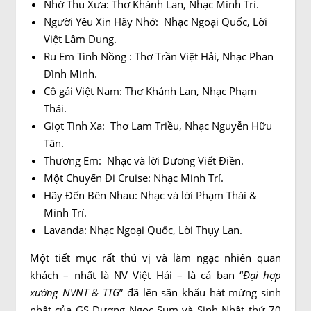
Nhớ Thu Xưa: Thơ Khánh Lan, Nhạc Minh Trí.
Người Yêu Xin Hãy Nhớ: Nhạc Ngoại Quốc, Lời
Việt Lâm Dung.
Ru Em Tình Nồng : Thơ Trần Việt Hải, Nhạc Phan
Đình Minh.
Cô gái Việt Nam: Thơ Khánh Lan, Nhạc Phạm
Thái.
Giọt Tình Xa: Thơ Lam Triều, Nhạc Nguyễn Hữu
Tân.
Thương Em: Nhạc và lời Dương Viết Điền.
Một Chuyến Đi Cruise: Nhạc Minh Trí.
Hãy Đến Bên Nhau: Nhạc và lời Phạm Thái &
Minh Trí.
Lavanda: Nhạc Ngoại Quốc, Lời Thụy Lan.
Một tiết mục rất thú vị và làm ngạc nhiên quan
khách – nhất là NV Việt Hải – là cả ban “
Đại hợp
xướng NVNT & TTG
” đã lên sân khấu hát mừng sinh
nhật của GS Dương Ngọc Sum và Sinh Nhật thứ 70