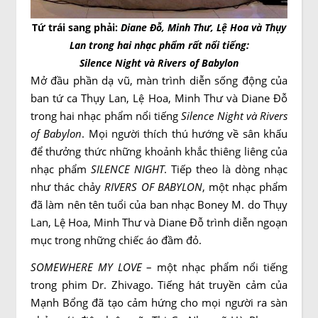
Tứ trái sang phải:
Diane Đỗ,
Minh Thư,
Lệ Hoa
và
Thụy
Lan
trong hai nhạc phẩm rất nổi tiếng:
Silence Night và Rivers of Babylon
Mở đầu phần dạ vũ, màn trình diễn sống động của
ban tứ ca Thụy Lan, Lệ Hoa, Minh Thư và Diane Đỗ
trong hai nhạc phẩm nổi tiếng
Silence Night và Rivers
of Babylon
. Mọi người thích thú hướng về sân khấu
để thưởng thức những khoảnh khắc thiêng liêng của
nhạc phẩm
SILENCE NIGHT
. Tiếp theo là dòng nhạc
như thác chảy
RIVERS OF BABYLON
, một nhạc phẩm
đã làm nên tên tuổi của ban nhạc Boney M. do Thụy
Lan, Lệ Hoa, Minh Thư và Diane Đỗ trình diễn ngoạn
mục trong những chiếc áo đầm đỏ.
SOMEWHERE MY LOVE
– một nhạc phẩm nổi tiếng
trong phim Dr. Zhivago. Tiếng hát truyền cảm của
Mạnh Bổng đã tạo cảm hứng cho mọi người ra sàn