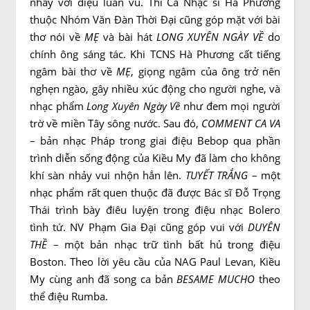
nhảy với điệu luân vũ. Thi Ca Nhạc sĩ Hà Phương
thuộc Nhóm Văn Đàn Thời Đại cũng góp mặt với bài
thơ nói về
MẸ
và bài hát
LONG XUYÊN NGÀY VỀ
do
chính ông sáng tác. Khi TCNS Hà Phương cất tiếng
ngâm bài thơ về
MẸ
, giọng ngâm của ông trở nên
nghẹn ngào, gây nhiều xúc động cho người nghe, và
nhạc phẩm
Long Xuyên Ngày Về
như đem mọi người
trờ về miền Tây sông nước. Sau đó,
COMMENT CA VA
– bản nhạc Pháp trong giai điệu Bebop qua phần
trình diễn sống động của Kiều My đã làm cho không
khí sàn nhảy vui nhộn hẳn lên.
TUYẾT TRẮNG
– một
nhạc phẩm rất quen thuộc đã được Bác sĩ Đỗ Trọng
Thái trình bày điêu luyện trong điệu nhạc Bolero
tình tứ. NV Phạm Gia Đại cũng góp vui với
DUYÊN
THỀ
– một bản nhạc trữ tình bất hủ trong điệu
Boston. Theo lời yêu cầu của NAG Paul Levan, Kiều
My cùng anh đã song ca bản
BESAME MUCHO
theo
thể điệu Rumba.