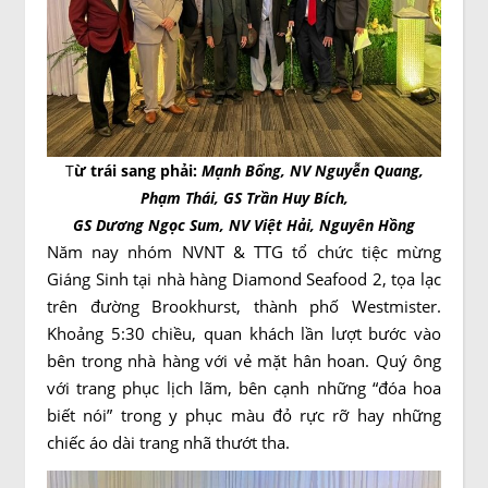
T
ừ trái sang phải:
Mạnh Bổng,
NV Nguyễn Quang,
Phạm Thái, GS Trần Huy Bích,
GS Dương Ngọc Sum, NV Việt Hải, Nguyên Hồng
Năm nay nhóm NVNT & TTG tổ chức tiệc mừng
Giáng Sinh tại nhà hàng Diamond Seafood 2, tọa lạc
trên đường Brookhurst, thành phố Westmister.
Khoảng 5:30 chiều, quan khách lần lượt bước vào
bên trong nhà hàng với vẻ mặt hân hoan. Quý ông
với trang phục lịch lãm, bên cạnh những “đóa hoa
biết nói” trong y phục màu đỏ rực rỡ hay những
chiếc áo dài trang nhã thướt tha.