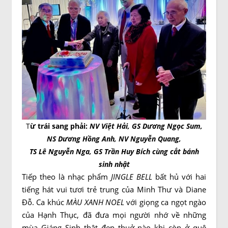
T
ừ trái sang phải:
NV Việt Hải, GS Dương Ngọc Sum,
NS Dương Hồng Anh, NV Nguyễn Quang,
TS Lê Nguyễn Nga, GS Trần Huy Bích cùng cắt bánh
sinh nhật
Tiếp theo là nhạc phẩm
JINGLE BELL
bất hủ với hai
tiếng hát vui tươi trẻ trung của Minh Thư và Diane
Đỗ. Ca khúc
MÀU XANH NOEL
với giọng ca ngọt ngào
của Hạnh Thục, đã đưa mọi người nhớ về những
mùa Giáng Sinh thật đẹp thuở nào khi còn ở quê