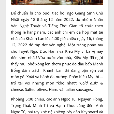
Để chuẩn bị cho buổi tiệc hội ngộ Giáng Sinh Chủ
Nhật ngày 18 tháng 12 năm 2022, do nhóm Nhân
Văn Nghệ Thuật và Tiếng Thời Gian tổ chức theo
thông lệ hàng năm, các anh chị em đã họp mặt tại
nhà của Khánh Lan lúc 4:00 giờ chiều ngày 16, tháng
12, 2022 để tập dợt văn nghệ. Một tràng pháo tay
cho Tuyết Nga, Đức Hạnh và Kiều My vì ba vị này
đến sớm nhất! Vừa bước vào nhà, Kiều My đã ngửi
thấy mùi phở xông lên thơm phức do đầu bếp Mạnh
Bổng đảm trách, Khánh Lan thì đang bận rộn với
món gỏi Xoài và bánh đa nướng. Phần Kiều My thì …
trổ tài với những món “khó nhất”: “
Cold disk
” &
cheese, Salted olives, Ham, và Italian sausages.
Khoảng 5:00 chiều, các anh Ngọc Tú, Nguyên Hồng,
Trọng Thái, Minh Trí và Hạnh Thục cùng đến. Anh
Ngọc Tú, hai tay khệ nệ khiêng cây đàn Keyboard và