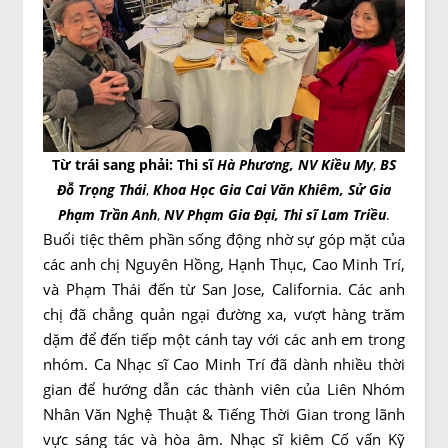
Từ trái sang phải: Thi sĩ
Hà Phương,
NV Kiều My
,
BS
Đỗ Trọng Thái
,
Khoa Học Gia Cai Văn Khiêm,
Sử Gia
Phạm Trần Anh
,
NV Phạm Gia Đại, Thi sĩ
Lam Triều
.
Buổi tiệc thêm phần sống động nhờ sự góp mặt của
các anh chị Nguyên Hồng, Hạnh Thục, Cao Minh Trí,
và Phạm Thái đến từ San Jose, California. Các anh
chị đã chẳng quản ngại đường xa, vượt hàng trăm
dặm để đến tiếp một cánh tay với các anh em trong
nhóm. Ca Nhạc sĩ Cao Minh Trí đã dành nhiều thời
gian để hướng dẫn các thành viên của Liên Nhóm
Nhân Văn Nghệ Thuật & Tiếng Thời Gian trong lãnh
vực sáng tác và hòa âm. Nhạc sĩ kiêm Cố vấn Kỹ