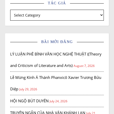
TÁC GIẢ
Tác giả
BÀI MỚI ĐĂNG
LÝ LUẬN PHÊ BÌNH VĂN HỌC NGHỆ THUẬT ((Theory
and Criticism of Literature and Arts)
August 7, 2026
Lễ Mừng Kính Á Thánh Phanxicô Xavier Trương Bửu
Diệp
July 29, 2026
HỘI NGỘ BÚT DUYÊN
July 24, 2026
TRUYỆN NGẮN CỦA NHÀ VĂN KHÁNH LAN
July 21,