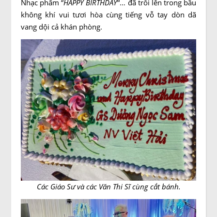
Nhạc phẩm “
HAPPY BIRTHDAY
“… đã trỗi lên trong bầu
không khí vui tươi hòa cùng tiếng vỗ tay dòn dã
vang dội cả khán phòng.
Các Giáo Sư và các Văn Thi Sĩ cùng cắt bánh.