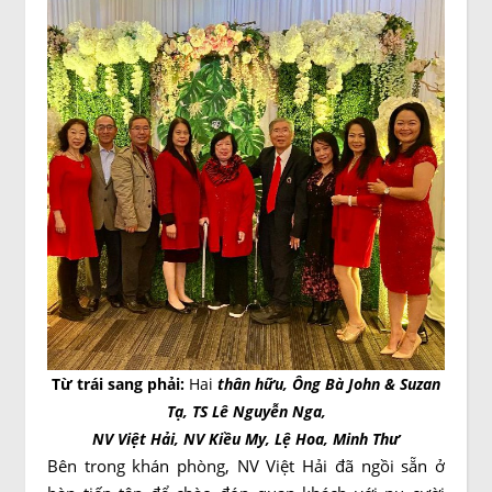
Từ trái sang phải:
Hai
thân hữu, Ông Bà John & Suzan
Tạ, TS Lê Nguyễn Nga,
NV Việt Hải, NV Kiều My, Lệ Hoa, Minh Thư
Bên trong khán phòng, NV Việt Hải đã ngồi sẵn ở