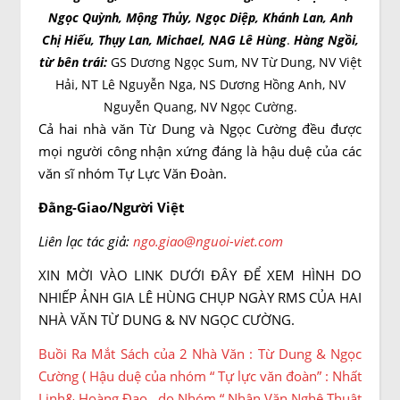
Ngọc Quỳnh, Mộng Thủy, Ngọc Diệp, Khánh Lan, Anh
Chị Hiếu, Thụy Lan, Michael, NAG Lê Hùng
.
Hàng Ngồi,
từ bên trái:
GS Dương Ngọc Sum, NV Từ Dung, NV Việt
Hải, NT Lê Nguyễn Nga, NS Dương Hồng Anh, NV
Nguyễn Quang, NV Ngọc Cường.
Cả hai nhà văn Từ Dung và Ngọc Cường đều được
mọi người công nhận xứng đáng là hậu duệ của các
văn sĩ nhóm Tự Lực Văn Đoàn.
Đằng-Giao/Người Việt
Liên lạc tác giả:
ngo.giao@nguoi-viet.com
XIN MỜI VÀO LINK DƯỚI ĐÂY ĐỂ XEM HÌNH DO
NHIẾP ẢNH GIA LÊ HÙNG CHỤP NGÀY RMS CỦA HAI
NHÀ VĂN TỪ DUNG & NV NGỌC CƯỜNG.
Buồi Ra Mắt Sách của 2 Nhà Văn : Từ Dung & Ngọc
Cường ( Hậu duệ của nhóm “ Tự lực văn đoàn” : Nhất
Linh& Hoàng Đạo , do Nhóm “ Nhân Văn Nghệ Thuật