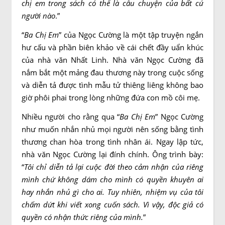
chị em trong sách có thể là câu chuyện của bất cứ
người nào
.”
“
Ba Chị Em
” của Ngọc Cường là một tập truyện ngắn
hư cấu và phần biên khảo về cái chết đầy uẩn khúc
của nhà văn Nhất Linh. Nhà văn Ngọc Cường đã
nắm bắt một mảng đau thương này trong cuộc sống
và diễn tả được tình mẫu tử thiêng liêng không bao
giờ phôi phai trong lòng những đứa con mồ côi mẹ.
Nhiều người cho rằng qua “
Ba Chị Em
” Ngọc Cường
như muốn nhắn nhủ mọi người nên sống bằng tình
thương chan hòa trong tình nhân ái. Ngay lập tức,
nhà văn Ngọc Cường lại đính chính. Ông trình bày:
“
Tôi chỉ diễn tả lại cuộc đời theo cảm nhận của riêng
mình chứ không dám cho mình có quyền khuyên ai
hay nhắn nhủ gì cho ai. Tuy nhiên, nhiệm vụ của tôi
chấm dứt khi viết xong cuốn sách. Vì vậy, độc giả có
quyền có nhận thức riêng của mình.
”