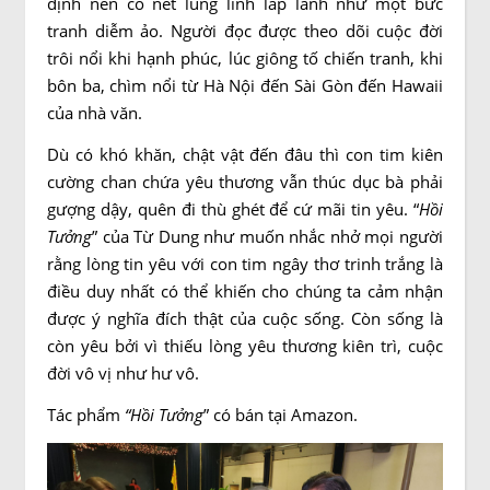
định nên có nét lung linh lấp lánh như một bức
tranh diễm ảo. Người đọc được theo dõi cuộc đời
trôi nổi khi hạnh phúc, lúc giông tố chiến tranh, khi
bôn ba, chìm nổi từ Hà Nội đến Sài Gòn đến Hawaii
của nhà văn.
Dù có khó khăn, chật vật đến đâu thì con tim kiên
cường chan chứa yêu thương vẫn thúc dục bà phải
gượng dậy, quên đi thù ghét để cứ mãi tin yêu. “
Hồi
Tưởng
” của Từ Dung như muốn nhắc nhở mọi người
rằng lòng tin yêu với con tim ngây thơ trinh trắng là
điều duy nhất có thể khiến cho chúng ta cảm nhận
được ý nghĩa đích thật của cuộc sống. Còn sống là
còn yêu bởi vì thiếu lòng yêu thương kiên trì, cuộc
đời vô vị như hư vô.
Tác phẩm
“Hồi Tưởng
” có bán tại Amazon.