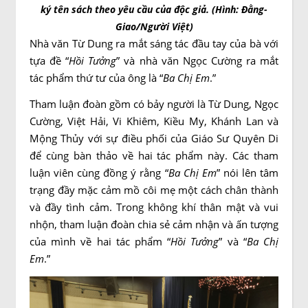
ký tên sách theo yêu cầu của độc giả. (Hình: Đằng-
Giao/Người Việt)
Nhà văn Từ Dung ra mắt sáng tác đầu tay của bà với
tựa đề “
Hồi Tưởng
” và nhà văn Ngọc Cường ra mắt
tác phẩm thứ tư của ông là “
Ba Chị Em
.”
Tham luận đoàn gồm có bảy người là Từ Dung, Ngọc
Cường, Việt Hải, Vi Khiêm, Kiều My, Khánh Lan và
Mộng Thủy với sự điều phối của Giáo Sư Quyên Di
để cùng bàn thảo về hai tác phẩm này. Các tham
luận viên cùng đồng ý rằng “
Ba Chị Em
” nói lên tâm
trạng đầy mặc cảm mồ côi mẹ một cách chân thành
và đầy tình cảm. Trong không khí thân mật và vui
nhộn, tham luận đoàn chia sẻ cảm nhận và ấn tượng
của mình về hai tác phẩm “
Hồi Tưởng
” và “
Ba Chị
Em
.”