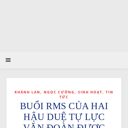
,
,
,
KHÁNH LAN
NGỌC CƯỜNG
SINH HOẠT
TIN
TỨC
BUỔI RMS CỦA HAI
HẬU DUỆ TỰ LỰC
VĂN ĐOÀN ĐƯỢC