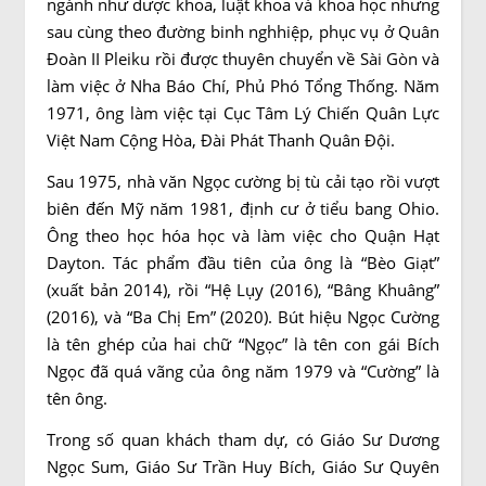
ngành như dược khoa, luật khoa và khoa học nhưng
sau cùng theo đường binh nghhiệp, phục vụ ở Quân
Đoàn II Pleiku rồi được thuyên chuyển về Sài Gòn và
làm việc ở Nha Báo Chí, Phủ Phó Tổng Thống. Năm
1971, ông làm việc tại Cục Tâm Lý Chiến Quân Lực
Việt Nam Cộng Hòa, Đài Phát Thanh Quân Đội.
Sau 1975, nhà văn Ngọc cường bị tù cải tạo rồi vượt
biên đến Mỹ năm 1981, định cư ở tiểu bang Ohio.
Ông theo học hóa học và làm việc cho Quận Hạt
Dayton. Tác phẩm đầu tiên của ông là “Bèo Giạt”
(xuất bản 2014), rồi “Hệ Lụy (2016), “Bâng Khuâng”
(2016), và “Ba Chị Em” (2020). Bút hiệu Ngọc Cường
là tên ghép của hai chữ “Ngọc” là tên con gái Bích
Ngọc đã quá vãng của ông năm 1979 và “Cường” là
tên ông.
Trong số quan khách tham dự, có Giáo Sư Dương
Ngọc Sum, Giáo Sư Trần Huy Bích, Giáo Sư Quyên