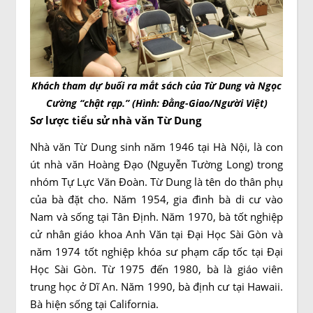
Khách tham dự buổi ra mắt sách của Từ Dung và Ngọc
Cường “chật rạp.” (Hình: Đằng-Giao/Người Việt)
Sơ lược tiểu sử nhà văn Từ Dung
Nhà văn Từ Dung sinh năm 1946 tại Hà Nội, là con
út nhà văn Hoàng Đạo (Nguyễn Tường Long) trong
nhóm Tự Lực Văn Đoàn. Từ Dung là tên do thân phụ
của bà đặt cho. Năm 1954, gia đình bà di cư vào
Nam và sống tại Tân Định. Năm 1970, bà tốt nghiệp
cử nhân giáo khoa Anh Văn tại Đại Học Sài Gòn và
năm 1974 tốt nghiệp khóa sư phạm cấp tốc tại Đại
Học Sài Gòn. Từ 1975 đến 1980, bà là giáo viên
trung học ở Dĩ An. Năm 1990, bà định cư tại Hawaii.
Bà hiện sống tại California.