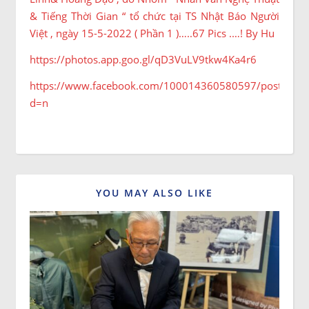
& Tiếng Thời Gian “ tổ chức tại TS Nhật Báo Người
Việt , ngày 15-5-2022 ( Phần 1 )…..67 Pics .…! By Hu
https://photos.app.goo.gl/qD3VuLV9tkw4Ka4r6
https://www.facebook.com/100014360580597/posts/13
d=n
YOU MAY ALSO LIKE