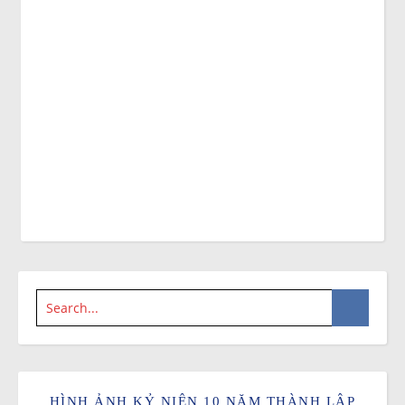
HÌNH ẢNH KỶ NIỆN 10 NĂM THÀNH LẬP