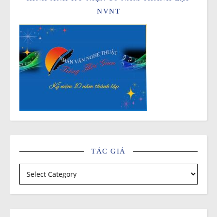
NVNT
TÁC GIẢ
Tác giả