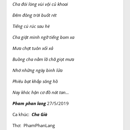
Cha đói lòng vùi vội củ khoai
Đêm đông trời buốt rét
Tiếng cú rúc sau hè
Cha giật mình ngỡ tiếng bom xa
Mưa chợt tuôn xối xả
Buồng cha nằm lã chã giọt mưa
Nhớ những ngày binh lửa
Phiêu bạt khắp sông hồ
Nay khóc hận cơ đồ nát tan…
Pham phan lang
27/5/2019
Ca khúc:
Cha Già
Thơ: PhamPhanLang