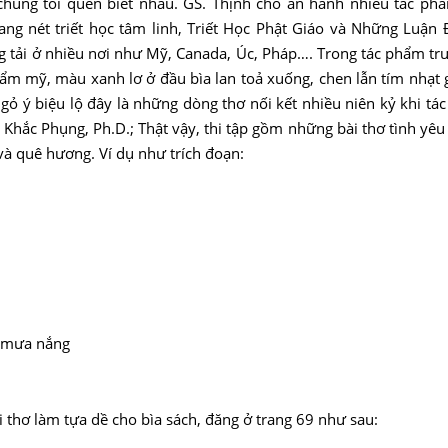
chúng tôi quen biết nhau. GS. Thịnh cho ấn hành nhiều tác phẩ
g nét triết học tâm linh, Triết Học Phật Giáo và Những Luận 
g tải ở nhiều nơi như Mỹ, Canada, Úc, Pháp…. Trong tác phẩm trư
hẩm mỹ, màu xanh lơ ở đầu bìa lan toả xuống, chen lẫn tím nhạt g
gỏ ý biệu lộ đây là những dòng thơ nối kết nhiều niên kỷ khi tác
ễn Khắc Phụng, Ph.D.; Thật vậy, thi tập gồm những bài thơ tình y
và quê hương. Ví dụ như trích đoạn:
a mưa nắng
 thơ làm tựa dề cho bìa sách, đăng ở trang 69 như sau: