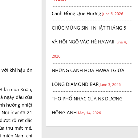
Cánh Đồng Quê Hương
June 6, 2026
CHÚC MỪNG SINH NHẬT THÁNG 5
VÀ HỘI NGỘ VÀO HÈ HAWAII
June 4,
2026
 với khí hậu ôn
NHỮNG CÁNH HOA HAWAII GIỮA
LÒNG DIAMOND BAR
June 3, 2026
 3 là mùa Xuân;
là ngày đầu của
THƠ PHỔ NHẠC CỦA NS DƯƠNG
ảnh hưởng nhiệt
 Nội ở vĩ độ 21
HỒNG ANH
May 14, 2026
được rõ rệt đặc
ùa thu mát mẻ,
ại miền Nam chỉ