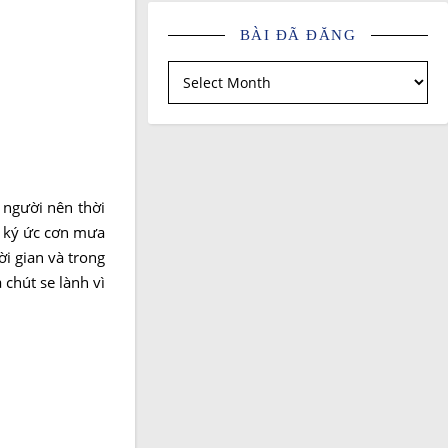
BÀI ĐÃ ĐĂNG
Bài đã đăng
 người nên thời
u ký ức cơn mưa
i gian và trong
chút se lành vì