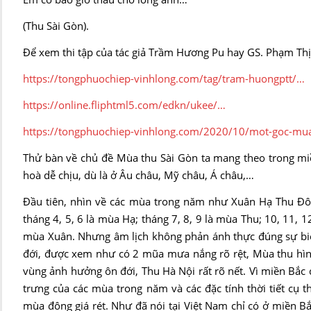
(Thu Sài Gòn).
Để xem thi tập của tác giả Trầm Hương Pu hay GS. Phạm Thị 
https://tongphuochiep-vinhlong.com/tag/tram-huongptt/…
https://online.fliphtml5.com/edkn/ukee/…
https://tongphuochiep-vinhlong.com/2020/10/mot-goc-mua
Thử bàn về chủ đề Mùa thu Sài Gòn ta mang theo trong miền
hoà dễ chịu, dù là ở Âu châu, Mỹ châu, Á châu,…
Đầu tiên, nhìn về các mùa trong năm như Xuân Hạ Thu Đông
tháng 4, 5, 6 là mùa Hạ; tháng 7, 8, 9 là mùa Thu; 10, 11,
mùa Xuân. Nhưng âm lịch không phản ánh thực đúng sự biến 
đới, được xem như có 2 mũa mưa nắng rõ rệt, Mùa thu hình 
vùng ảnh hưởng ôn đới, Thu Hà Nội rất rõ nết. Vì miền Bắc
trưng của các mùa trong năm và các đặc tính thời tiết c
mùa đông giá rét. Như đã nói tại Việt Nam chỉ có ở miền B