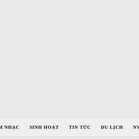
M NHẠC
SINH HOẠT
TIN TỨC
DU LỊCH
N