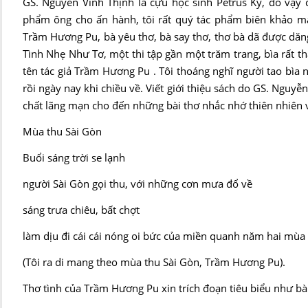
GS. Nguyễn Vĩnh Thịnh là cựu học sinh Petrus Ký, do vậy 
phẩm ông cho ấn hành, tôi rất quý tác phẩm biên khảo man
Trầm Hương Pu, bà yêu thơ, bà say thơ, thơ bà dã được dăn
Tình Nhẹ Như Tơ, một thi tập gần một trăm trang, bìa rất t
tên tác giả Trầm Hương Pu . Tôi thoáng nghĩ người tao bìa n
rồi ngày nay khi chiều về. Viết giới thiệu sách do GS. Nguy
chất lãng mạn cho đến những bài thơ nhắc nhớ thiên nhiên 
Mùa thu Sài Gòn
Buổi sáng trời se lạnh
người Sài Gòn gọi thu, với những cơn mưa đổ về
sáng trưa chiêu, bất chợt
làm dịu đi cái cái nóng oi bức của miền quanh năm hai mù
(Tôi ra di mang theo mùa thu Sài Gòn, Trầm Hương Pu).
Thơ tình của Trầm Hương Pu xin trích đoạn tiêu biểu như bài