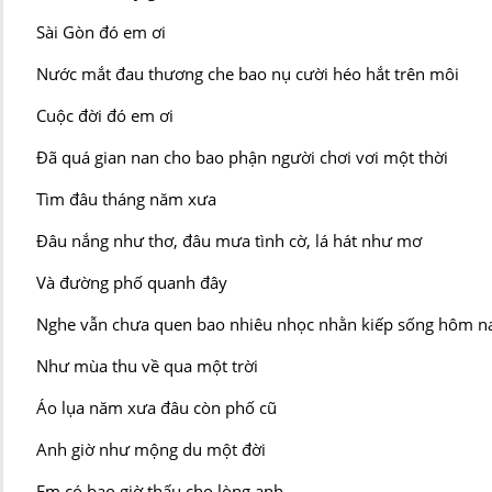
Sài Gòn đó em ơi
Nước mắt đau thương che bao nụ cười héo hắt trên môi
Cuộc đời đó em ơi
Đã quá gian nan cho bao phận người chơi vơi một thời
Tìm đâu tháng năm xưa
Đâu nắng như thơ, đâu mưa tình cờ, lá hát như mơ
Và đường phố quanh đây
Nghe vẫn chưa quen bao nhiêu nhọc nhằn kiếp sống hôm n
Như mùa thu về qua một trời
Áo lụa năm xưa đâu còn phố cũ
Anh giờ như mộng du một đời
Em có bao giờ thấu cho lòng anh…