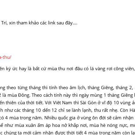
Trí, xin tham khảo các link sau đây….
-thu/
 ký ức hay là bất cứ mùa thu nơi đâu có lá vàng rơi công viên,
 theo từng tháng thì tính theo âm lịch, tháng Giêng, tháng 2,
 12 là mùa Đông. Theo cách tính này thì ngày mùng 1 tháng Giêng 
thiên của thời tiết. Với Viêt Nam thì Sài Gòn ở vĩ độ 10 vùng 
như các tháng 10 dến 12 chỉ se lành lạnh, thu rất nhẹ. Còn Hà
 có 4 mùa trong năm. Nhiều quốc gia ở vùng ôn đới sẽ cảm nhận 
ụ thể như mùa xuân ấm áp hoa nở khắp nơi, mùa hè nóng nực, m
ắc chúng ta mới cảm nhận được thời tiết 4 mùa trong năm còn l