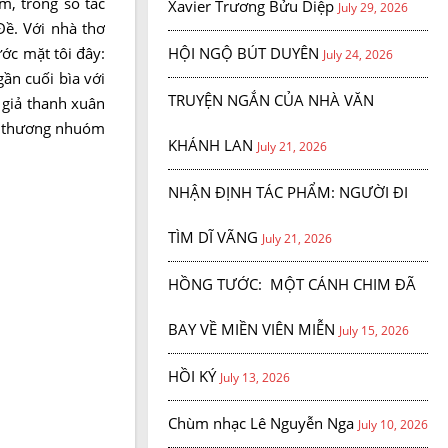
m, trong số tác
Xavier Trương Bửu Diệp
July 29, 2026
Đề. Với nhà thơ
ớc mặt tôi đây:
HỘI NGỘ BÚT DUYÊN
July 24, 2026
ần cuối bìa với
TRUYỆN NGẮN CỦA NHÀ VĂN
 giả thanh xuân
êu thương nhuóm
KHÁNH LAN
July 21, 2026
NHẬN ĐỊNH TÁC PHẨM: NGƯỜI ĐI
TÌM DĨ VÃNG
July 21, 2026
HỒNG TƯỚC: MỘT CÁNH CHIM ĐÃ
BAY VỀ MIỀN VIÊN MIỄN
July 15, 2026
HỒI KÝ
July 13, 2026
Chùm nhạc Lê Nguyễn Nga
July 10, 2026