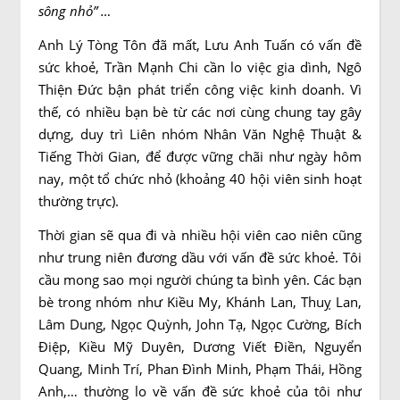
sông nhỏ
”
…
Anh Lý Tòng Tôn đã mất, Lưu Anh Tuấn có vấn đề
sức khoẻ, Trần Mạnh Chi cần lo việc gia dình, Ngô
Thiện Đức bận phát triển công việc kinh doanh. Vì
thế, có nhiều bạn bè từ các nơi cùng chung tay gây
dựng, duy trì Liên nhóm Nhân Văn Nghệ Thuật &
Tiếng Thời Gian, để được vững chãi như ngày hôm
nay, một tổ chức nhỏ (khoảng 40 hội viên sinh hoạt
thường trực).
Thời gian sẽ qua đi và nhiều hội viên cao niên cũng
như trung niên đương dầu với vấn đề sức khoẻ. Tôi
cầu mong sao mọi người chúng ta bình yên. Các bạn
bè trong nhóm như Kiều My, Khánh Lan, Thuỵ Lan,
Lâm Dung, Ngọc Quỳnh, John Tạ, Ngọc Cường, Bích
Điệp, Kiều Mỹ Duyên, Dương Viết Điền, Nguyển
Quang, Minh Trí, Phan Đình Minh, Phạm Thái, Hồng
Anh,… thường lo về vấn đề sức khoẻ của tôi như