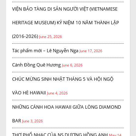
VIỆN BẢO TÀNG DI SẢN NGƯỜI VIỆT (VIETNAMESE
HERITAGE MUSEUM) KỶ NIỆM 10 NĂM THÀNH LẬP
(2016-2026)
June 25, 2026
Tác phẩm mới – Lê Nguyễn Nga
June 17, 2026
Cánh Đồng Quê Hương
June 6, 2026
CHÚC MỪNG SINH NHẬT THÁNG 5 VÀ HỘI NGỘ
VÀO HÈ HAWAII
June 4, 2026
NHỮNG CÁNH HOA HAWAII GIỮA LÒNG DIAMOND
BAR
June 3, 2026
THƠ PHỔ NHẠC CỦA NS DƯƠNG HỒNG ANH
May 14,