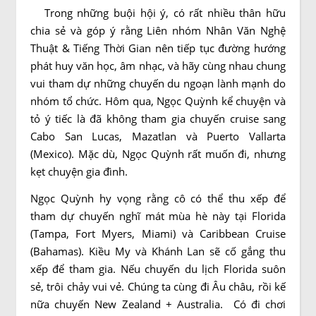
Trong những buội hội ý, có rất nhiều thân hữu
chia sẻ và góp ý rằng Liên nhóm Nhân Văn Nghệ
Thuật & Tiếng Thời Gian nên tiếp tục đường hướng
phát huy văn học, âm nhạc, và hãy cùng nhau chung
vui tham dự những chuyến du ngoạn lành mạnh do
nhóm tổ chức. Hôm qua, Ngọc Quỳnh kể chuyện và
tỏ ý tiếc là đã không tham gia chuyến cruise sang
Cabo San Lucas, Mazatlan và Puerto Vallarta
(Mexico). Mặc dù, Ngọc Quỳnh rất muốn đi, nhưng
kẹt chuyện gia đình.
Ngọc Quỳnh hy vọng rằng cô có thể thu xếp để
tham dự chuyến nghĩ mát mùa hè này tại Florida
(Tampa, Fort Myers, Miami) và Caribbean Cruise
(Bahamas). Kiều My và Khánh Lan sẽ cố gắng thu
xếp để tham gia. Nếu chuyến du lịch Florida suôn
sẻ, trôi chảy vui vẻ. Chúng ta cùng đi Âu châu, rồi kế
nữa chuyến New Zealand + Australia. Có đi chơi