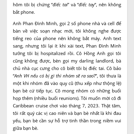
hôm tôi bị chứng “
điếc tai
” và “
điếc tay
“, nên không
bắt phone.
Anh Phan Đình Minh, gọi 2 số phone nhà và cell để
bàn về việc soạn nhạc mới, tôi không nghe được
tiếng reo của phone nên không bắt máy. Anh text
sang, nhưng tôi lại ít khi xài text, Phan Đình Minh
tưởng tôi bị hospitalized rồi. Cô Hồng Anh gọi tôi
cũng không được, bèn gọi my darling landlord, bà
chủ nhà cục cưng cho cô biết tôi bị điếc tai. Cô bảo
“
Anh VH nếu có bị gì thì nhóm sẽ ra sao
?”, tôi thưa là
một khi nhóm đã vào quy cũ (thu xếp như thộng lệ)
bạn bè cứ tiếp tục. Cô mong nhóm có những buổi
họp thêm (nhiều buổi reunions). Tôi muốn mời cô đi
Caribbean cruise chơi vào tháng 7, 2023. Thật tâm,
tôi rất quý các vị cao niên và bạn bè nhất là khi đau
yếu, bạn bè cần sự hỗ trợ tinh thần trong niềm vui
giữa bạn bè.