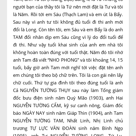
người bạn của thầy tôi là Tứ nên mới đặt là Tư và tôi
là Năm. Rồi tới em Sáu (Thạch Lam) và em út là Bẩy.
Sau này vì anh tư tôi không đủ tuổi đi thi anh mới
đổi là Long. Còn tên tôi, em Sáu và em Bẩy là do anh
TAM đổi nhân dịp em Sáu cũng vì lý do đổi tuổi để
đi thi. Như vậy tuổi khai sinh của anh em nhà tôi
không hoàn toàn đúng với tuổi thật. Năm đó tôi nhớ
anh Tam đã viết “NHO PHONG” và tôi khoảng 14, 15
tuổi, bấy giờ anh Tam mới nghĩ tới việc đặt tên anh
em chúng tôi theo bộ chữ trên. Tôi là con gái nên lấy
chữ cuối. Thứ tự gia đình tôi theo đúng tuổi là anh
Cả NGUYỄN TƯỜNG THỤY sau này làm Tổng giám
đốc bưu điện sinh năm Quý Mão (1903), anh Hai
NGUYỄN TƯỜNG CẨM, kỹ sư canh nông, Giám đốc
báo NGÀY NAY sinh năm Giáp Thìn (1904), anh Tam
NGUYỄN TƯỜNG TAM, Nhất Linh, Nhị Linh chủ
trương TỰ LỰC VĂN ĐOÀN sinh năm Bính Ngọ
(1905), anh Tư NGUYỄN TƯỜNG LONG, Tứ Ly,