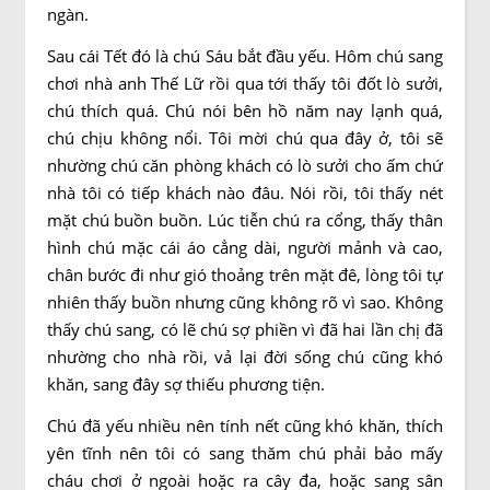
ngàn.
Sau cái Tết đó là chú Sáu bắt đầu yếu. Hôm chú sang
chơi nhà anh Thế Lữ rồi qua tới thấy tôi đốt lò sưởi,
chú thích quá. Chú nói bên hồ năm nay lạnh quá,
chú chịu không nổi. Tôi mời chú qua đây ở, tôi sẽ
nhường chú căn phòng khách có lò sưởi cho ấm chứ
nhà tôi có tiếp khách nào đâu. Nói rồi, tôi thấy nét
mặt chú buồn buồn. Lúc tiễn chú ra cổng, thấy thân
hình chú mặc cái áo cẳng dài, người mảnh và cao,
chân bước đi như gió thoảng trên mặt đê, lòng tôi tự
nhiên thấy buồn nhưng cũng không rõ vì sao. Không
thấy chú sang, có lẽ chú sợ phiền vì đã hai lần chị đã
nhường cho nhà rồi, vả lại đời sống chú cũng khó
khăn, sang đây sợ thiếu phương tiện.
Chú đã yếu nhiều nên tính nết cũng khó khăn, thích
yên tĩnh nên tôi có sang thăm chú phải bảo mấy
cháu chơi ở ngoài hoặc ra cây đa, hoặc sang sân