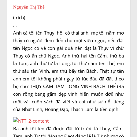
Nguyễn Thị Thế
(trích)
…
Anh cả tôi tên Thụy, hồi có thai anh, mẹ tôi nằm mơ
thấy có người đem đến cho một viên ngọc, nếu đặt
tên Ngọc có vẻ con gái quá nên đặt là Thụy vì chữ
Thụy có ẩn chữ Ngọc. Anh thứ hai tên Cẩm, thứ ba
là Tam, anh thứ tư là Long, tôi thứ năm tên Thế, em
thứ sáu tên Vinh, em thứ bẩy tên Bách. Thật sự tên
anh em tôi không phải ngay từ lúc đầu đã đặt theo
bộ chữ THỤY CẨM TAM LONG VINH BÁCH THẾ (Ba
con rồng bằng gấm đẹp vinh hiển muôn đời) như
một vài cuốn sách đã viết và coi như sự nổi tiếng
của Nhất Linh, Hoàng Đạo, Thạch Lam là tiền định.
Ba anh tôi tên đã được đặt từ trước là Thụy, Cẩm,
Tam, anh Tư tôi (Hoàng Đạo) đáng lẽ là Tứ nhưng có