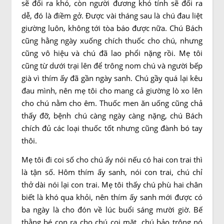
sẽ đổi ra khó, còn người đương khó tính sẽ đổi ra
dễ, đó là điềm gở. Được vài tháng sau là chú đau liệt
giường luôn, không tới tòa báo được nữa. Chú Bách
cũng hằng ngày xuống chích thuốc cho chú, nhưng
cũng vô hiệu và chú đã lao phổi nặng rồi. Mẹ tôi
cũng từ dưới trại lên để trông nom chú và người bếp
già vì thím ấy đã gần ngày sanh. Chú gầy quá lại kêu
đau mình, nên mẹ tôi cho mang cả giường lò xo lên
cho chú nằm cho êm. Thuốc men ăn uống cũng chả
thấy đỡ, bệnh chú càng ngày càng nặng, chú Bách
chích đủ các loại thuốc tốt nhưng cũng đành bó tay
thôi.
Mẹ tôi đi coi số cho chú ấy nói nếu có hai con trai thì
là tận số. Hôm thím ấy sanh, nói con trai, chú chỉ
thở dài nói lại con trai. Mẹ tôi thấy chú phù hai chân
biết là khó qua khỏi, nên thím ấy sanh mới được có
ba ngày là cho đón về lúc buổi sáng mười giờ. Bế
thằng bé con ra cho chú coi mặt, chú bảo trông nó