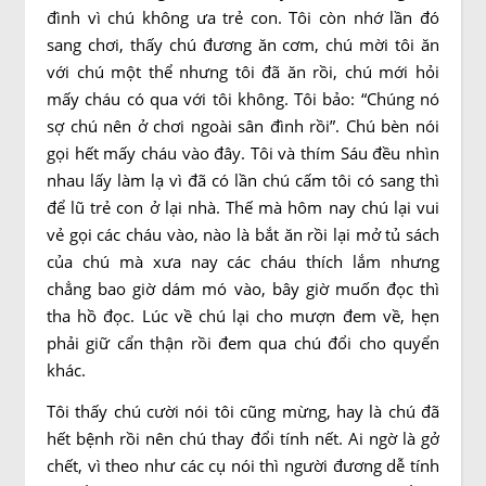
đình vì chú không ưa trẻ con. Tôi còn nhớ lần đó
sang chơi, thấy chú đương ăn cơm, chú mời tôi ăn
với chú một thể nhưng tôi đã ăn rồi, chú mới hỏi
mấy cháu có qua với tôi không. Tôi bảo: “Chúng nó
sợ chú nên ở chơi ngoài sân đình rồi”. Chú bèn nói
gọi hết mấy cháu vào đây. Tôi và thím Sáu đều nhìn
nhau lấy làm lạ vì đã có lần chú cấm tôi có sang thì
để lũ trẻ con ở lại nhà. Thế mà hôm nay chú lại vui
vẻ gọi các cháu vào, nào là bắt ăn rồi lại mở tủ sách
của chú mà xưa nay các cháu thích lắm nhưng
chẳng bao giờ dám mó vào, bây giờ muốn đọc thì
tha hồ đọc. Lúc về chú lại cho mượn đem về, hẹn
phải giữ cẩn thận rồi đem qua chú đổi cho quyển
khác.
Tôi thấy chú cười nói tôi cũng mừng, hay là chú đã
hết bệnh rồi nên chú thay đổi tính nết. Ai ngờ là gở
chết, vì theo như các cụ nói thì người đương dễ tính