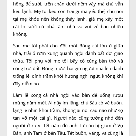
hồng để sưởi, trên chăn dưới nệm vậy mà chú vẫn
kêu lạnh. Mẹ tôi kêu con trai gì mà yếu thế, chú nói
tại mẹ khỏe nên không thấy lạnh, giá mẹ xây một
cái lò sưởi có phải ấm nhà và vui vẻ bao nhiêu
không.
Sau mẹ tôi phải cho đốt một đống củi lớn ở giữa
nhà, trải ổ rơm xung quanh ngồi đánh bất đợi giao
thừa. Tôi phụ với mẹ tôi bầy cỗ cúng bàn thờ và
cúng trời đất. Đúng mười hai giờ người nhà lên đánh
trống lễ, đỉnh trầm khói hương nghi ngút, không khí
đầy diễm ảo.
Làm lễ xong cả nhà ngồi vào bàn để uống rượu
mừng năm mới. Ai nấy im lặng, chú Sáu có vẻ buồn,
lặng lẽ nhìn khói trầm, không ai nói câu nào như sợ
tan vỡ một cái gì. Người nào cũng tưởng nhớ đến
người ở xa vì Tết năm đó anh Tư còn bị giam ở Vụ
Bản, anh Tam ở bên Tầu. Tết buồn, vắng, và cũng là