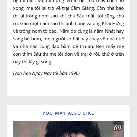
người biết. Mẹ tôi đứng lên lo hết ma chay cho chú
xong, mẹ tôi lại trở về trại Cẩm Giàng. Còn nhà báo
thì ai trông nom sau khi chú Sáu mất, tôi cũng chả
rõ. Gần một năm sau thì anh Long và ông Khái Hưng
về trông nom tờ báo. Năm đó cũng là năm Nhật hay
sang bỏ bom, mọi người sợ hãi hay chạy về nhà quê
và nhà nào cũng đào hầm để trú ẩn. Bên mấy mẹ
con thím Sáu thì mẹ tôi đón về trại ở rồi, chứ ở trên
này thì lấy gì sống.
(Văn hóa Ngày Nay tái bản 1996)
YOU MAY ALSO LIKE