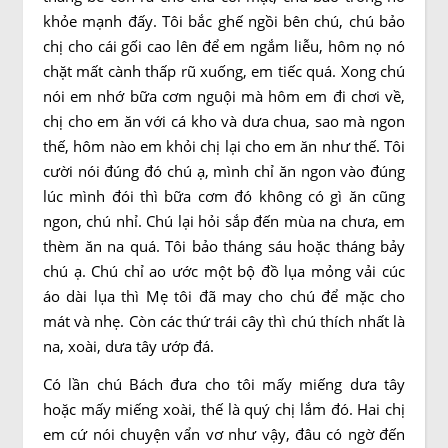
khỏe mạnh đấy. Tôi bắc ghế ngồi bên chú, chú bảo
chị cho cái gối cao lên để em ngắm liễu, hôm nọ nó
chặt mất cành thấp rũ xuống, em tiếc quá. Xong chú
nói em nhớ bữa cơm nguội mà hôm em đi chơi về,
chị cho em ăn với cá kho và dưa chua, sao mà ngon
thế, hôm nào em khỏi chị lại cho em ăn như thế. Tôi
cười nói đúng đó chú ạ, mình chỉ ăn ngon vào đúng
lúc mình đói thì bữa cơm đó không có gì ăn cũng
ngon, chú nhỉ. Chú lại hỏi sắp đến mùa na chưa, em
thèm ăn na quá. Tôi bảo tháng sáu hoặc tháng bảy
chú ạ. Chú chỉ ao ước một bộ đồ lụa mỏng vải cúc
áo dài lụa thì Mẹ tôi đã may cho chú để mặc cho
mát và nhẹ. Còn các thứ trái cây thì chú thích nhất là
na, xoài, dưa tây ướp đá.
Có lần chú Bách đưa cho tôi mấy miếng dưa tây
hoặc mấy miếng xoài, thế là quý chị lắm đó. Hai chị
em cứ nói chuyện vẩn vơ như vậy, đâu có ngờ đến