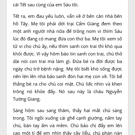
cái Tết sau cùng của em Sáu tôi.
Tết ra, em đau yếu luôn, vẫn về ở bên căn nhà bên
hồ Tây. Mẹ tôi phải dời trại Cẩm Giàng đem theo
một anh người nhà nữa để trông nom vì thím Sáu
lúc đó đang có mang đứa con thứ ba. Mẹ tôi xem số
tử vi cho chú ấy, nếu thím sanh con trai thì khó qua
khỏi được. Vì vậy hôm báo tin sanh con trai, chú thở
dài nói con trai mà làm gì. Đứa bé ra đời được ba
ngày chú trở bệnh nặng. Mẹ tôi biết khó sống được
nên lén lên nhà bảo sanh đón hai mẹ con về. Tôi bế
thằng bé ra cho chú coi mặt. Chú liếc nhìn và khen
trông nó khỏe đấy. Nó sau này là cháu Nguyễn
Tường Giang.
Sáng hôm sau sang thăm, thấy hai mắt chú sáng
trong. Tôi ngồi xuống cái ghế cạnh giường, nắm tay
chú, bàn tay ấm và mềm. Chú bảo chị đẩy em lên
cao một tí để em nhìn thấy cây liễu, chú phàn nàn