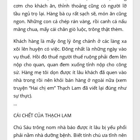
cơm cho khách ăn, thỉnh thoảng cũng có người lỡ
tầu ngủ trọ lại. Hàng bà cụ rất sạch sẽ, món ăn cũng
ngon. Những con cá chép rán vàng, rồi canh cá nấu
măng chua, mấy cái chân giò luộc, trông thật thèm.
Khách hàng là mấy ông lý ông chánh ở các làng xa
xôi lên huyện có việc. Đông nhất là những ngày vào
vụ thuế. Hồi đó thuế người thuế ruộng phải đem lên
nộp cho quan, quan đem xuống tỉnh nộp cho công
sứ. Hàng mẹ tôi dọn được ít lâu khách đã quen vào
nhà trong rồi nên khỏi bán hàng ở ngoài nữa (xem
truyện “Hai chị em” Thạch Lam đã viết lại đúng như
sự thực).
…
CÁI CHẾT CỦA THẠCH LAM
Chú Sáu trông nom nhà báo được ít lâu bị yếu phổi
phải nằm nhà dưỡng bệnh. Biết tính chú ưa tĩnh nên