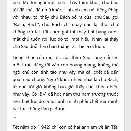
bên. Mẹ tôi ngồi một bên. Thấy thím khóc, chú bảo
tôi đã chết đâu mà khóc. Hai anh em nói tiếng Pháp
với nhau, tôi thấy chú Bách bỏ ra cửa, chú Sáu gọi
“Bách, Bách”, chú Bách chỉ quay đầu lại thôi chứ
không trở lại, tôi chực gọi thì thấy hai hàng nước
mắt chú tuôn rơi, lúc đó tôi mới hiểu. Nhìn lại thấy
chú Sáu duỗi hai chân thẳng ra. Thế là đi luôn.
Tiếng khóc của mẹ tôi, của thím Sáu cùng nổi lên
một lượt, riêng tôi vẫn còn hoang mang, không thể
ngờ chú còn tỉnh táo như vậy mà cái chết đã đến
quá mau chóng. Người khóc nhiều nhất là chú Bách,
từ nhỏ tới giờ không bao giờ thấy chú khóc nhiều
như vậy. Có lẽ vì đã học năm thứ năm trường thuốc
nên biết lúc đó là lúc anh mình phải chết mà mình
bất lực không làm gì được.
…
Tết năm đó (1942) chỉ còn có hai anh em về ăn Tết.