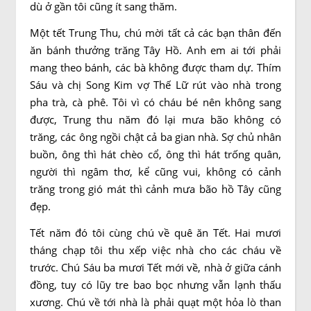
dù ở gần tôi cũng ít sang thăm.
Một tết Trung Thu, chú mời tất cả các bạn thân đến
ăn bánh thưởng trăng Tây Hồ. Anh em ai tới phải
mang theo bánh, các bà không được tham dự. Thím
Sáu và chị Song Kim vợ Thế Lữ rút vào nhà trong
pha trà, cà phê. Tôi vì có cháu bé nên không sang
được, Trung thu năm đó lại mưa bão không có
trăng, các ông ngồi chật cả ba gian nhà. Sợ chủ nhân
buồn, ông thì hát chèo cổ, ông thì hát trống quân,
người thì ngâm thơ, kể cũng vui, không có cảnh
trăng trong gió mát thì cảnh mưa bão hồ Tây cũng
đẹp.
Tết năm đó tôi cùng chú về quê ăn Tết. Hai mươi
tháng chạp tôi thu xếp việc nhà cho các cháu về
trước. Chú Sáu ba mươi Tết mới về, nhà ở giữa cánh
đồng, tuy có lũy tre bao bọc nhưng vẫn lạnh thấu
xương. Chú về tới nhà là phải quạt một hỏa lò than