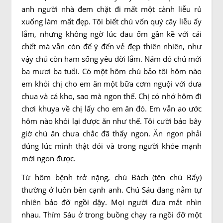
anh người nhà đem chặt đi mất một cành liễu rủ
xuống làm mất đẹp. Tôi biết chú vốn quý cây liễu ấy
lắm, nhưng không ngờ lúc đau ốm gần kề với cái
chết mà vẫn còn để ý đến vẻ đẹp thiên nhiên, như
vậy chú còn ham sống yêu đời lắm. Năm đó chú mới
ba mươi ba tuổi. Có một hôm chú bảo tôi hôm nào
em khỏi chị cho em ăn một bữa cơm nguội với dưa
chua và cá kho, sao mà ngon thế. Chị có nhớ hôm đi
chơi khuya về chị lấy cho em ăn đó. Em vẫn ao ước
hôm nào khỏi lại được ăn như thế. Tôi cười bảo bây
giờ chú ăn chưa chắc đã thấy ngon. Ăn ngon phải
đúng lúc mình thật đói và trong người khỏe mạnh
mới ngon được.
Từ hôm bệnh trở nặng, chú Bách (tên chú Bẩy)
thường ở luôn bên cạnh anh. Chú Sáu đang nằm tự
nhiên bảo đỡ ngồi dậy. Mọi người đưa mắt nhìn
nhau. Thím Sáu ở trong buồng chạy ra ngồi đỡ một