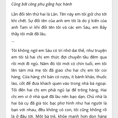
Cũng bởi công phu gắng học hành
Lần đổi tên thứ hai là Lân. Tên này em tôi giữ cho tới
khi chết. Sự đổi tên của anh em tôi là do ý kiến của
anh Tam vì khi đổi tên tôi và các em Sáu, em Bảy
thầy tôi mất đã lâu.
…
Tôi không ngờ em Sáu có trí nhớ dai thế, như truyện
em tôi tả hai chị em thức đợi chuyến tầu đêm qua
rồi mới đi ngủ. Năm đó tôi mới có chín tuổi, em tôi
lên tám mà mẹ tôi đã giao cho hai chị em tôi coi
hàng. Cửa hàng chỉ bán có rượu, ít bánh khảo, thuốc
lào, cốt để đưa khách quen vào trong nhà bà ngoại.
Tối đến hai chị em phải ngủ lại để trông hàng. Hai
chị em vì ở nhà quê đã lâu nên bạo dạn. Chủ nhà là
hai bà cụ đã già tóc bạc phơ hình như hai người là
bạn với nhau, đều không có con, tôi cũng không rõ
là ở đâu tới. Một bà trẻ, khỏe mạnh hơn dọn hàng