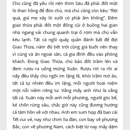
Chú cũng đã yếu rồi nên thím Sáu đã phải đốt một
lò than hồng để đón chú, mà chú cũng còn kêu: “Rét
quá, giá mẹ xây lò sưởi có phải ấm không”. Đêm
giao thừa phải đốt một đống củi ở buồng hai gian
nhà ngang vải chung quanh trại ổ rơm mà chú vẫn
kêu lạnh. Tất cả ngồi quây quần đánh bất để đợi
Giao Thừa, năm đó tiết trời cũng giá buốt nên thay
vì cúng và ăn ngoài sân, cả gia đình đều vào phòng
khách. Đúng Giao Thừa, chú bảo đốt trầm lên và
đem rượu ra uống mừng Xuân. Rượu rót ra rồi ai
nấy đều thấy chú ngồi im lặng lẽ, khói trầm mờ ảo,
tất cả tự nhiên đều im lặng, mỗi người hoài niệm
một nỗi niềm riêng tư. Vắng mấy anh như là vắng
tất cả. Xuân này mỗi anh mỗi phương, người góc bể,
kẻ chốn rừng sâu, chắc giờ này cũng đương hướng
cả tâm hồn về với nhau. Anh em sum họp đã bao cái
Tết vui vẻ, nay như chim lìa đàn, con bay về phương
Bắc, con về phương Nam, cách biệt từ nay mấy dặm