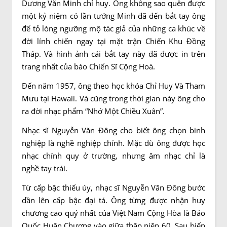
Dương Văn Minh chỉ huy. Ông không sao quên được
một kỷ niệm có lần tướng Minh đã đến bắt tay ông
để tỏ lòng ngưỡng mộ tác giả của những ca khúc về
đời lính chiến ngay tại mặt trận Chiến Khu Đồng
Tháp. Và hình ảnh cái bắt tay này đã được in trên
trang nhất của báo Chiến Sĩ Cộng Hoà.
Đến năm 1957, ông theo học khóa Chỉ Huy Và Tham
Mưu tại Hawaii. Và cũng trong thời gian này ông cho
ra đời nhạc phẩm “Nhớ Một Chiều Xuân”.
Nhạc sĩ Nguyễn Văn Đông cho biết ông chọn binh
nghiệp là nghề nghiệp chính. Mặc dù ông được học
nhạc chính quy ở trường, nhưng âm nhạc chỉ là
nghề tay trái.
Từ cấp bậc thiếu úy, nhạc sĩ Nguyễn Văn Đông bước
dần lên cấp bậc đại tá. Ông từng được nhận huy
chương cao quý nhất của Việt Nam Cộng Hòa là Bảo
Quốc Huân Chương vào giữa thập niên 60. Sau biến