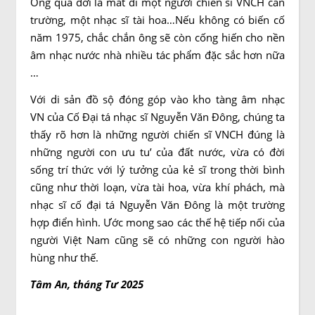
Ông qua đời là mất đi một người chiến sĩ VNCH can
trường, một nhạc sĩ tài hoa…Nếu không có biến cố
năm 1975, chắc chắn ông sẽ còn cống hiến cho nền
âm nhạc nước nhà nhiều tác phẩm đặc sắc hơn nữa
…
Với di sản đồ sộ đóng góp vào kho tàng âm nhạc
VN của Cố Đại tá nhạc sĩ Nguyễn Văn Đông, chúng ta
thấy rõ hơn là những người chiến sĩ VNCH đúng là
những người con ưu tu’ của đất nước, vừa có đời
sống trí thức với lý tưởng của kẻ sĩ trong thời bình
cũng như thời loạn, vừa tài hoa, vừa khí phách, mà
nhạc sĩ cố đại tá Nguyễn Văn Đông là một trường
hợp điển hình. Ước mong sao các thế hệ tiếp nối của
người Việt Nam cũng sẽ có những con người hào
hùng như thế.
Tâm An, tháng Tư 2025