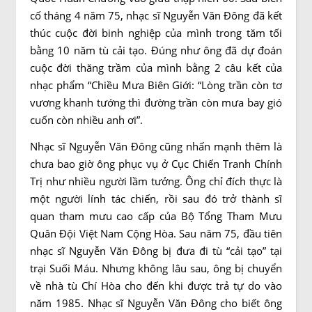
cố tháng 4 năm 75, nhạc sĩ Nguyễn Văn Đông đã kết
thúc cuộc đời binh nghiệp của mình trong tăm tối
bằng 10 năm tù cải tạo. Đúng như ông đã dự đoán
cuộc đời thăng trầm của mình bằng 2 câu kết của
nhạc phẩm “Chiều Mưa Biên Giới: “Lòng trần còn tơ
vương khanh tướng thì đường trần còn mưa bay gió
cuốn còn nhiều anh ơi”.
Nhạc sĩ Nguyễn Văn Đông cũng nhấn mạnh thêm là
chưa bao giờ ông phục vụ ở Cục Chiến Tranh Chính
Trị như nhiều người lầm tưởng. Ông chỉ đích thực là
một người lính tác chiến, rồi sau đó trở thành sĩ
quan tham mưu cao cấp của Bộ Tổng Tham Mưu
Quân Đội Việt Nam Cộng Hòa. Sau năm 75, đầu tiên
nhạc sĩ Nguyễn Văn Đông bị đưa đi tù “cải tạo” tại
trại Suối Máu. Nhưng không lâu sau, ông bị chuyển
về nhà tù Chí Hòa cho đến khi được trả tự do vào
năm 1985. Nhạc sĩ Nguyễn Văn Đông cho biết ông