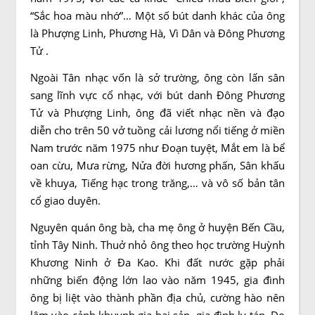
“Sắc hoa màu nhớ”… Một số bút danh khác của ông
là Phượng Linh, Phương Hà, Vì Dân và Đông Phương
Tử .
Ngoài Tân nhạc vốn là sở trường, ông còn lấn sân
sang lĩnh vực cổ nhạc, với bút danh Đông Phương
Tử và Phượng Linh, ông đã viết nhạc nền và đạo
diễn cho trên 50 vở tuồng cải lương nổi tiếng ở miền
Nam trước năm 1975 như Đoạn tuyệt, Mắt em là bể
oan cừu, Mưa rừng, Nửa đời hương phấn, Sân khấu
về khuya, Tiếng hạc trong trăng,… và vô số bản tân
cổ giao duyên.
Nguyên quán ông bà, cha mẹ ông ở huyện Bến Cầu,
tỉnh Tây Ninh. Thuở nhỏ ông theo học trường Huỳnh
Khương Ninh ở Đa Kao. Khi đất nước gặp phải
những biến động lớn lao vào năm 1945, gia đình
ông bị liệt vào thành phần địa chủ, cường hào nên
lâm vào cảnh khuynh gia bại sản, gia đình ly tán. Do