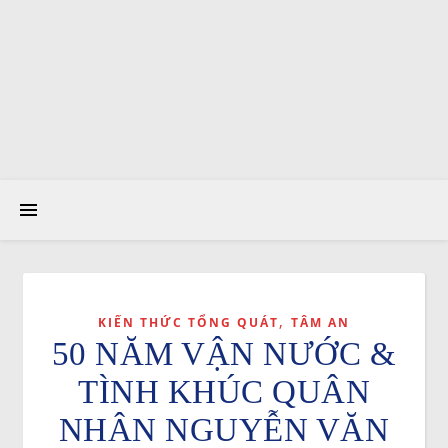
,
KIẾN THỨC TỔNG QUÁT
TÂM AN
50 NĂM VẬN NƯỚC &
TÌNH KHÚC QUÂN
NHÂN NGUYỄN VĂN