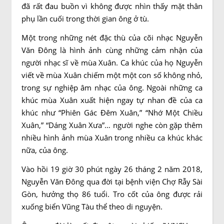
đã rất đau buồn vì không được nhìn thấy mặt thân
phụ lần cuối trong thời gian ông ở tù.
Một trong những nét đặc thù của cõi nhạc Nguyễn
Văn Ðông là hình ảnh cùng những cảm nhận của
người nhạc sĩ về mùa Xuân. Ca khúc của họ Nguyễn
viết về mùa Xuân chiếm một một con số không nhỏ,
trong sự nghiệp âm nhạc của ông. Ngoài những ca
khúc mùa Xuân xuất hiện ngay tự nhan đề của ca
khúc như “Phiên Gác Ðêm Xuân,” “Nhớ Một Chiều
Xuân,” “Dáng Xuân Xưa”… người nghe còn gặp thêm
nhiều hình ảnh mùa Xuân trong nhiều ca khúc khác
nữa, của ông.
Vào hồi 19 giờ 30 phút ngày 26 tháng 2 năm 2018,
Nguyễn Văn Đông qua đời tại bệnh viện Chợ Rẫy Sài
Gòn, hưởng thọ 86 tuổi. Tro cốt của ông được rải
xuống biển Vũng Tàu thể theo di nguyện.