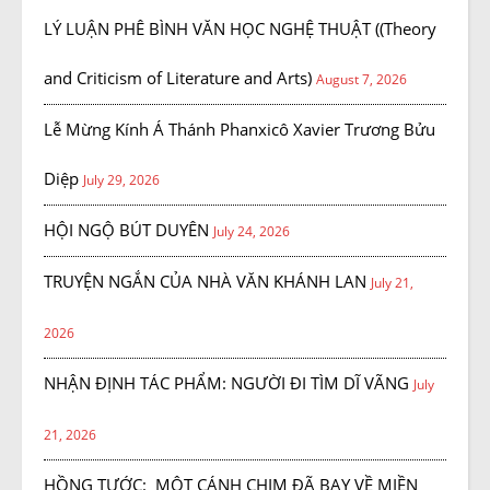
LÝ LUẬN PHÊ BÌNH VĂN HỌC NGHỆ THUẬT ((Theory
and Criticism of Literature and Arts)
August 7, 2026
Lễ Mừng Kính Á Thánh Phanxicô Xavier Trương Bửu
Diệp
July 29, 2026
HỘI NGỘ BÚT DUYÊN
July 24, 2026
TRUYỆN NGẮN CỦA NHÀ VĂN KHÁNH LAN
July 21,
2026
NHẬN ĐỊNH TÁC PHẨM: NGƯỜI ĐI TÌM DĨ VÃNG
July
21, 2026
HỒNG TƯỚC: MỘT CÁNH CHIM ĐÃ BAY VỀ MIỀN