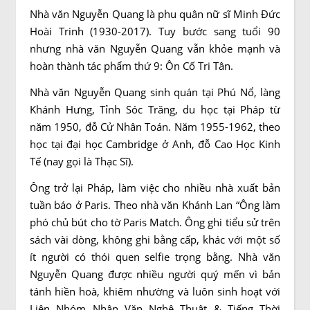
Nhà văn Nguyễn Quang là phu quân nữ sĩ Minh Đức
Hoài Trinh (1930-2017). Tuy bước sang tuổi 90
nhưng nhà văn Nguyễn Quang vẫn khỏe mạnh và
hoàn thành tác phẩm thứ 9: Ôn Cố Tri Tân.
Nhà văn Nguyễn Quang sinh quán tại Phú Nổ, làng
Khánh Hưng, Tỉnh Sóc Trăng, du học tại Pháp từ
năm 1950, đỗ Cử Nhân Toán. Năm 1955-1962, theo
học tại đại học Cambridge ở Anh, đỗ Cao Học Kinh
Tế (nay gọi là Thạc Sĩ).
Ông trở lại Pháp, làm việc cho nhiều nhà xuất bản
tuần báo ở Paris. Theo nhà văn Khánh Lan “Ông làm
phó chủ bút cho tờ Paris Match. Ông ghi tiểu sử trên
sách vài dòng, không ghi bằng cấp, khác với một số
ít người có thói quen selfie trọng bằng. Nhà văn
Nguyễn Quang được nhiều người quý mến vì bản
tánh hiền hoà, khiêm nhường và luôn sinh hoạt với
Liên Nhóm Nhân Văn Nghệ Thuật & Tiếng Thời