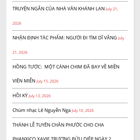
TRUYỆN NGẮN CỦA NHÀ VĂN KHÁNH LAN
July 21,
2026
NHẬN ĐỊNH TÁC PHẨM: NGƯỜI ĐI TÌM DĨ VÃNG
July
21, 2026
HỒNG TƯỚC: MỘT CÁNH CHIM ĐÃ BAY VỀ MIỀN
VIÊN MIỄN
July 15, 2026
HỒI KÝ
July 13, 2026
Chùm nhạc Lê Nguyễn Nga
July 10, 2026
THÁNH LỄ TUYÊN CHÂN PHƯỚC CHO CHA
PHANXICO XAVIE TRƯƠNG BỬU DIỆP NGÀY 2