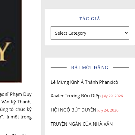
TÁC GIẢ
Tác giả
BÀI MỚI ĐĂNG
Lễ Mừng Kính Á Thánh Phanxicô
hạc sĩ Phạm Duy
Xavier Trương Bửu Diệp
July 29, 2026
m Văn Kỳ Thanh,
ũng tổ chức kỷ
HỘI NGỘ BÚT DUYÊN
July 24, 2026
”, là một trong
TRUYỆN NGẮN CỦA NHÀ VĂN