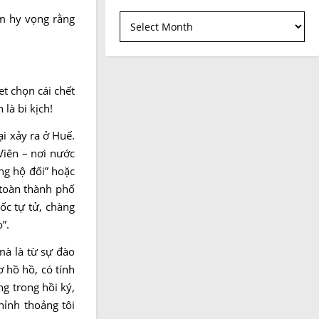
Bài đã đăng
ềm hy vọng rằng
et chọn cái chết
 là bi kịch!
ại xảy ra ở Huế.
Viên – nơi nước
ng hộ đối” hoặc
 toàn thành phố
ốc tự tử, chàng
”.
mà là từ sự đào
 hồ hồ, có tính
ng trong hồi ký,
hỉnh thoảng tôi