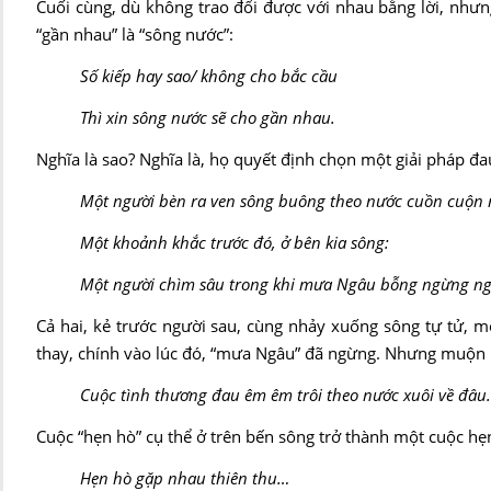
Cuối cùng, dù không trao đổi được với nhau bằng lời, nhưng
“gần nhau” là “sông nước”:
Số kiếp hay sao/ không cho bắc cầu
Thì xin sông nước sẽ cho gần nhau.
Nghĩa là sao? Nghĩa là, họ quyết định chọn một giải pháp đa
Một người bèn ra ven sông buông theo nước cuồn cuộn
Một khoảnh khắc trước đó, ở bên kia sông:
Một người chìm sâu trong khi mưa Ngâu bỗng ngừn
Cả hai, kẻ trước người sau, cùng nhảy xuống sông tự tử, m
thay, chính vào lúc đó, “mưa Ngâu” đã ngừng. Nhưng muộn mấ
Cuộc tình thương đau êm êm trôi theo nước xuôi về
Cuộc “hẹn hò” cụ thể ở trên bến sông trở thành một cuộc hẹn
Hẹn hò gặp nhau thiên thu…