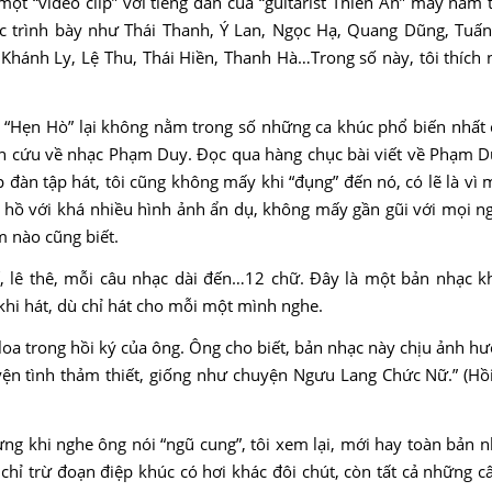
ột “video clip” với tiếng đàn của “guitarist Thiên An” mấy năm 
ớc trình bày như Thái Thanh, Ý Lan, Ngọc Hạ, Quang Dũng, Tuấ
ánh Ly, Lệ Thu, Thái Hiền, Thanh Hà…Trong số này, tôi thích n
y, “Hẹn Hò” lại không nằm trong số những ca khúc phổ biến nhất 
cứu về nhạc Phạm Duy. Đọc qua hàng chục bài viết về Phạm Duy,
 đàn tập hát, tôi cũng không mấy khi “đụng” đến nó, có lẽ là vì 
hồ với khá nhiều hình ảnh ẩn dụ, không mấy gần gũi với mọi ngư
m nào cũng biết.
 thế, lê thê, mỗi câu nhạc dài đến…12 chữ. Đây là một bản nhạc 
khi hát, dù chỉ hát cho mỗi một mình nghe.
loa trong hồi ký của ông. Ông cho biết, bản nhạc này chịu ảnh hư
uyện tình thảm thiết, giống như chuyện Ngưu Lang Chức Nữ.” (H
ưng khi nghe ông nói “ngũ cung”, tôi xem lại, mới hay toàn bản n
 chỉ trừ đoạn điệp khúc có hơi khác đôi chút, còn tất cả những c