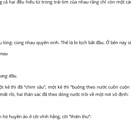
 cả hai đều hiểu từ trong trái tim của nhau rằng chỉ còn một cá
u lòng: cùng nhau quyên sinh. Thế là bi kịch bắt đầu. Ở bên này s
 mau
g ngang đầu.
ột kẻ thì đã “chìm sâu”, một kẻ thì “buông theo nước cuồn cuộ
t rồi, hai thân xác đã theo dòng nước trôi về một nơi vô định:
 đâu.
 hò huyền ảo ở cõi vĩnh hằng, cõi “thiên thu”: