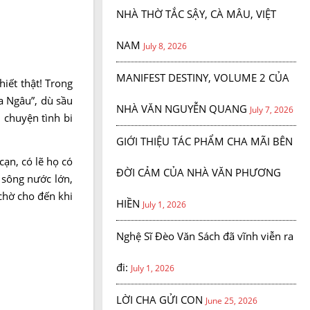
NHÀ THỜ TẮC SẬY, CÀ MÂU, VIỆT
NAM
July 8, 2026
MANIFEST DESTINY, VOLUME 2 CỦA
hiết thật! Trong
a Ngâu”, dù sầu
NHÀ VĂN NGUYỄN QUANG
July 7, 2026
u chuyện tình bi
GIỚI THIỆU TÁC PHẨM CHA MÃI BÊN
ạn, có lẽ họ có
ĐỜI CẢM CỦA NHÀ VĂN PHƯƠNG
 sông nước lớn,
 chờ cho đến khi
HIỀN
July 1, 2026
Nghệ Sĩ Đèo Văn Sách đã vĩnh viễn ra
đi:
July 1, 2026
LỜI CHA GỬI CON
June 25, 2026