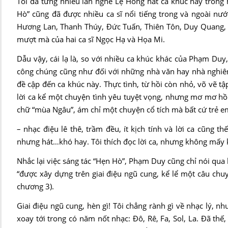
Tôi đã từng nhiều lần nghe Lệ Hồng hát ca khúc này trong m
Hò” cũng đã được nhiều ca sĩ nổi tiếng trong và ngoài nư
Hương Lan, Thanh Thúy, Đức Tuấn, Thiên Tôn, Duy Quang, Kh
mượt mà của hai ca sĩ Ngọc Hạ và Họa Mi.
Dẫu vậy, cái lạ là, so với nhiều ca khúc khác của Phạm Du
công chúng cũng như đối với những nhà văn hay nhà nghiên 
đề cập đến ca khúc này. Thực tình, từ hồi còn nhỏ, võ vẽ tập
lời ca kể một chuyện tình yêu tuyệt vọng, nhưng mơ mơ hồ 
chữ “mùa Ngâu”, ám chỉ một chuyện cổ tích mà bất cứ trẻ e
– nhạc điệu lê thê, trầm đều, ít kịch tính và lời ca cũng
nhưng hát…khó hay. Tôi thích đọc lời ca, nhưng không mấy 
Nhắc lại việc sáng tác “Hẹn Hò”, Phạm Duy cũng chỉ nói qua 
“được xây dựng trên giai điệu ngũ cung, kể lể một câu ch
chương 3).
Giai điệu ngũ cung, hèn gì! Tôi chẳng rành gì về nhạc lý, nh
xoay tới trong có năm nốt nhạc: Đô, Rê, Fa, Sol, La. Đã thế,