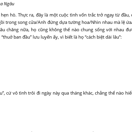
h mùa Ngâu
hẹn hò. Thực ra, đây là một cuộc tình vốn trắc trở ngay từ đầu, 
 ngồi trong song cửa/Anh đứng dựa tường hoa/Nhìn nhau mà lệ ứ
gâu chăng nữa, họ cũng không thế nào chung sống với nhau đư
thuở ban đầu” lưu luyến ấy, vì biết là họ “cách biệt dài lâu”:
, cứ vô tình trôi đi ngày này qua tháng khác, chẳng thể nào hiể