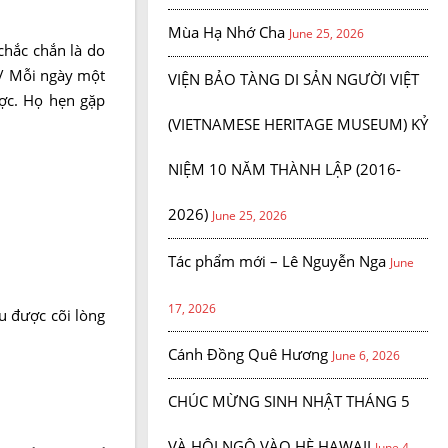
Mùa Hạ Nhớ Cha
June 25, 2026
chắc chắn là do
a/ Mỗi ngày một
VIỆN BẢO TÀNG DI SẢN NGƯỜI VIỆT
ợc. Họ hẹn gặp
(VIETNAMESE HERITAGE MUSEUM) KỶ
NIỆM 10 NĂM THÀNH LẬP (2016-
2026)
June 25, 2026
Tác phẩm mới – Lê Nguyễn Nga
June
17, 2026
u được cõi lòng
Cánh Đồng Quê Hương
June 6, 2026
CHÚC MỪNG SINH NHẬT THÁNG 5
VÀ HỘI NGỘ VÀO HÈ HAWAII
June 4,