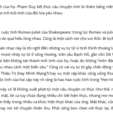
iết của họ. Phạm Duy kết thúc câu chuyện tình bi thảm bằng ni
n trở mối tình của đôi lứa yêu nhau:
ả cuộc tình Romeo-Juliet của Shakespeare: trong lúc Romeo và Juli
vì do quá hiểu lòng nhau. Cũng là một cách nói cho vui thôi. Bi kịch
n nhạc này là tôi nghĩ đến những vụ tự tử vì tình thỉnh thoảng l
ai mươi nhảy tự tử ở sông Hương, trên cầu Bạch Hổ, gần cồn Dã 
 hai bên không tán thành mối tình của họ, hoặc do không “môn đă
u nhau cách một biển sâu.” Cũng có vài vụ tự tử gây chấn động
ng Thiệu Trị (hay Minh Mạng?) hay vụ một cặp khác cũng uống thu
ộc tình của hai cặp này rõ ràng là hao hao cuộc tình trong “Hẹn hò
này có lẽ không xuất phát từ một câu chuyện có thực như thế, 
 mặt, lời ca tuy chứa đựng nhiều chi tiết hiện thực, nhưng mơ mơ
ìm thấy trong nhiều ca khúc hiện thực khác của ông. Mặt khác, cũ
hay nói tới chuyện thiên thu. Phải sống bon chen với thực tại, t