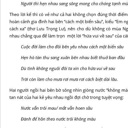
Người thì hẹn nhau sang sông mong cho chóng tạn
Theo lời kể thì có vẻ như cả hai không chọn đúng thời điểm 
hoàn cảnh gia đình hai bên “cách một biển sâu”, kiểu “Em
cách xa” (thơ Lưu Trọng Lư), nên cho dù không có mùa N
nhau chẳng qua để làm trọn một lời “hứa vui về sau” của cái “
Cuộc đời làm cho đôi bên yêu nhau cách một biển sâu
Hẹn hò tàn thu sang xuân bên nhau biết thuở ban đầu
Dù tình không nguôi đôi ta xin cho hứa vui về sau
Trời còn làm cho mưa rơi mưa rơi cách biệt dài lâu.
Hai người ngồi hai bên bờ sông nhìn giòng nước “không màu”
tan nát của hai kẻ yêu nhau ngồi đợi chờ trong tuyệt vọng:
Nước vẫn trôi mau/ mắt vẫn hoen sầu
Đành để hồn theo nước trôi không màu