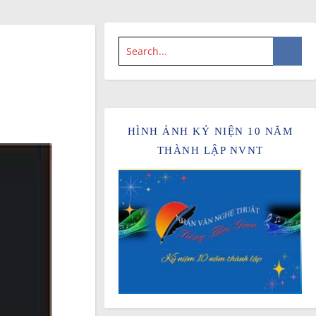
HÌNH ẢNH KỶ NIỆN 10 NĂM
THÀNH LẬP NVNT