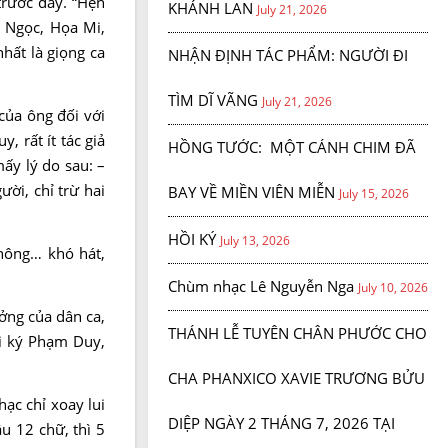
trước đây. “Hẹn
KHÁNH LAN
July 21, 2026
n Ngọc, Họa Mi,
hất là giọng ca
NHẬN ĐỊNH TÁC PHẨM: NGƯỜI ĐI
TÌM DĨ VÃNG
July 21, 2026
của ông đối với
 rất ít tác giả
HỒNG TƯỚC: MỘT CÁNH CHIM ĐÃ
mấy lý do sau: –
ời, chỉ trừ hai
BAY VỀ MIỀN VIÊN MIỄN
July 15, 2026
HỒI KÝ
July 13, 2026
không… khó hát,
Chùm nhạc Lê Nguyễn Nga
July 10, 2026
ởng của dân ca,
THÁNH LỄ TUYÊN CHÂN PHƯỚC CHO
ồi ký Phạm Duy,
CHA PHANXICO XAVIE TRƯƠNG BỬU
hạc chỉ xoay lui
DIỆP NGÀY 2 THÁNG 7, 2026 TẠI
âu 12 chữ, thì 5