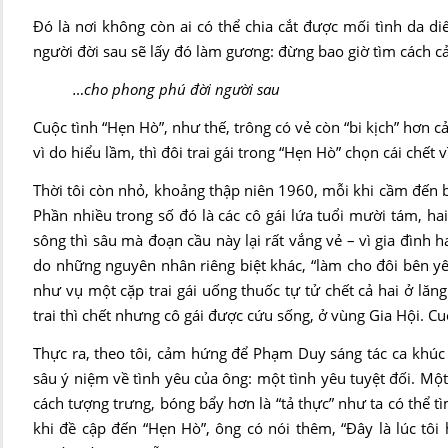
Đó là nơi không còn ai có thể chia cắt được mối tình da d
người đời sau sẽ lấy đó làm gương: đừng bao giờ tìm cách cả
…cho phong phú đời người sau
Cuộc tình “Hẹn Hò”, như thế, trông có vẻ còn “bi kịch” hơn c
vì do hiểu lầm, thì đôi trai gái trong “Hẹn Hò” chọn cái chết 
Thời tôi còn nhỏ, khoảng thập niên 1960, mỗi khi cầm đến bả
Phần nhiều trong số đó là các cô gái lứa tuổi mười tám, h
sông thì sâu mà đoạn cầu này lại rất vắng vẻ – vì gia đình
do những nguyên nhân riêng biệt khác, “làm cho đôi bên yê
như vụ một cặp trai gái uống thuốc tự tử chết cả hai ở lă
trai thì chết nhưng cô gái được cứu sống, ở vùng Gia Hội. Cu
Thực ra, theo tôi, cảm hứng để Phạm Duy sáng tác ca khúc 
sâu ý niệm về tình yêu của ông: một tình yêu tuyệt đối. Một
cách tượng trưng, bóng bẩy hơn là “tả thực” như ta có thể t
khi đề cập đến “Hẹn Hò”, ông có nói thêm, “Đây là lúc tôi 