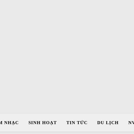
M NHẠC
SINH HOẠT
TIN TỨC
DU LỊCH
N