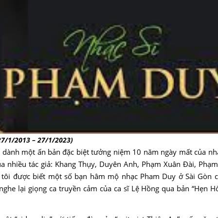
27/1/2013 – 27/1/2023)
) đã dành một ấn bản đặc biệt tưởng niệm 10 năm ngày mất của n
 của nhiều tác giả: Khang Thụy, Duyên Anh, Phạm Xuân Đài, Phạ
 tôi được biết một số bạn hâm mộ nhạc Pham Duy ở Sài Gòn c
ghe lại giọng ca truyền cảm của ca sĩ Lệ Hồng qua bản “Hẹn Hò