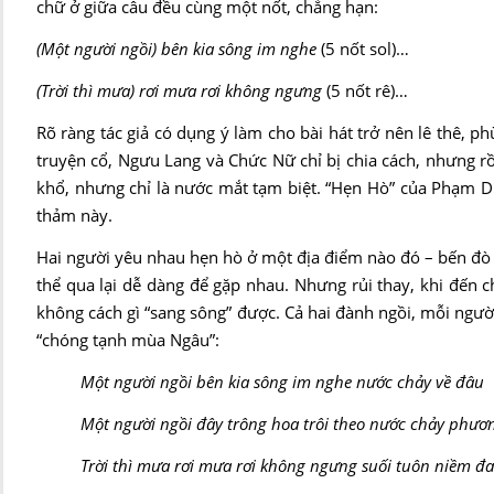
chữ ở giữa câu đều cùng một nốt, chẳng hạn:
(Một người ngồi) bên kia sông im nghe
(5 nốt sol)…
(Trời thì mưa) rơi mưa rơi không ngưng
(5 nốt rê)…
Rõ ràng tác giả có dụng ý làm cho bài hát trở nên lê thê, ph
truyện cổ, Ngưu Lang và Chức Nữ chỉ bị chia cách, nhưng r
khổ, nhưng chỉ là nước mắt tạm biệt. “Hẹn Hò” của Phạm Duy,
thảm này.
Hai người yêu nhau hẹn hò ở một địa điểm nào đó – bến đò 
thể qua lại dễ dàng để gặp nhau. Nhưng rủi thay, khi đến c
không cách gì “sang sông” được. Cả hai đành ngồi, mỗi người 
“chóng tạnh mùa Ngâu”:
Một người ngồi bên kia sông im nghe nước chảy về đâu
Một người ngồi đây trông hoa trôi theo nước chảy phươ
Trời thì mưa rơi mưa rơi không ngưng suối tuôn niềm đ