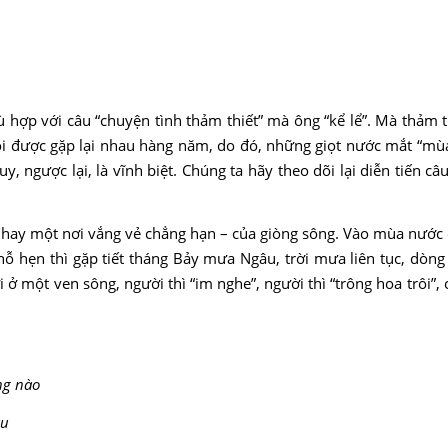
ù hợp với câu “chuyện tình thảm thiết” mà ông “kể lể”. Mà thảm t
ồi được gặp lại nhau hàng năm, do đó, những giọt nước mắt “mù
 ngược lại, là vĩnh biệt. Chúng ta hãy theo dõi lại diễn tiến câ
hay một nơi vắng vẻ chẳng hạn – của giòng sông. Vào mùa nước c
hỗ hẹn thì gặp tiết tháng Bảy mưa Ngâu, trời mưa liên tục, dòng
ở một ven sông, người thì “im nghe”, người thì “trông hoa trôi”,
ng nào
au