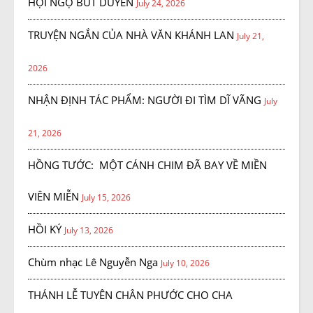
HỘI NGỘ BÚT DUYÊN
July 24, 2026
TRUYỆN NGẮN CỦA NHÀ VĂN KHÁNH LAN
July 21,
2026
NHẬN ĐỊNH TÁC PHẨM: NGƯỜI ĐI TÌM DĨ VÃNG
July
21, 2026
HỒNG TƯỚC: MỘT CÁNH CHIM ĐÃ BAY VỀ MIỀN
VIÊN MIỄN
July 15, 2026
HỒI KÝ
July 13, 2026
Chùm nhạc Lê Nguyễn Nga
July 10, 2026
THÁNH LỄ TUYÊN CHÂN PHƯỚC CHO CHA