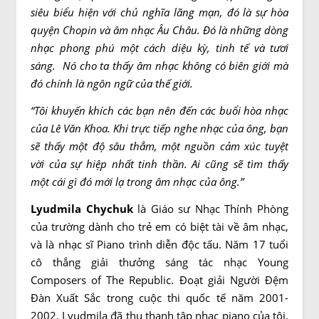
siêu biểu hiện với chủ nghĩa lãng mạn, đó là sự hòa
quyện Chopin và âm nhạc Âu Châu. Đó là những dòng
nhạc phong phú một cách diệu kỳ, tinh tế và tươi
sáng. Nó cho ta thấy âm nhạc không có biên giới mà
đó chính là ngôn ngữ của thế giới.
“Tôi khuyến khích các bạn nên đến các buổi hòa nhạc
của Lê Văn Khoa. Khi trực tiếp nghe nhạc của ông, bạn
sẽ thấy một độ sâu thẳm, một nguồn cảm xúc tuyệt
vời của sự hiệp nhất tinh thần. Ai cũng sẽ tìm thấy
một cái gì đó mới lạ trong âm nhạc của ông.”
Lyudmila Chychuk
là Giáo sư Nhạc Thính Phòng
của trường dành cho trẻ em có biệt tài về âm nhạc,
và là nhạc sĩ Piano trình diễn độc tấu. Năm 17 tuổi
cô thắng giải thưởng sáng tác nhạc Young
Composers of The Republic. Đoạt giải Người Đệm
Đàn Xuất Sắc trong cuộc thi quốc tế năm 2001-
2002. Lyudmila đã thu thanh tập nhạc piano của tôi.