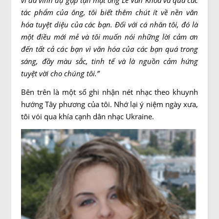
vì đã vinh dự gặp tận mặt ông Lê Văn Khoa và qua các
tác phẩm của ông, tôi biết thêm chút ít về nền văn
hóa tuyệt diệu của các bạn. Đối với cá nhân tôi, đó là
một điều mới mẻ và tôi muốn nói những lời cảm ơn
đến tất cả các bạn vì văn hóa của các bạn quá trong
sáng, đầy màu sắc, tinh tế và là nguồn cảm hứng
tuyệt vời cho chúng tôi.”
Bên trên là một số ghi nhận nét nhạc theo khuynh
hướng Tây phương của tôi. Nhớ lại ý niệm ngày xưa,
tôi vói qua khía cạnh dân nhạc Ukraine.