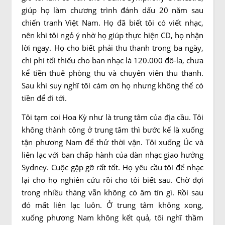
giúp họ làm chương trình đánh dấu 20 năm sau
chiến tranh Việt Nam. Họ đã biết tôi có viết nhạc,
nên khi tôi ngỏ ý nhờ họ giúp thực hiện CD, họ nhận
lời ngay. Họ cho biết phải thu thanh trong ba ngày,
chi phí tối thiểu cho ban nhạc là 120.000 đô-la, chưa
kể tiền thuê phòng thu và chuyên viên thu thanh.
Sau khi suy nghĩ tôi cám ơn họ nhưng không thể có
tiền để đi tới.
Tôi tạm coi Hoa Kỳ như là trung tâm của địa cầu. Tôi
không thành công ở trung tâm thì bước kế là xuống
tận phương Nam để thử thời vận. Tôi xuống Úc và
liên lạc với ban chấp hành của dàn nhạc giao hưởng
Sydney. Cuộc gặp gỡ rất tốt. Họ yêu cầu tôi để nhạc
lại cho họ nghiên cứu rồi cho tôi biết sau. Chờ đợi
trong nhiều tháng vẫn không có âm tín gì. Rồi sau
đó mất liên lạc luôn. Ở trung tâm không xong,
xuống phương Nam không kết quả, tôi nghĩ thầm