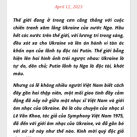
April 12, 2023
Thế giới đang ở trong cơn căng thẳng với cuộc
chiến tranh xâm lăng Ukraine của nước Nga. Hầu
hết các nước trên thế giới, với lương tri trong sáng,
đều xót xa cho Ukraine và lên án hành vi tàn ác
khốn nạn của lãnh tụ độc tài Putin. Thế giới bỗng
hiện lên hai hình ảnh trái ngược nha
u
: Ukraine là
tự do, dân chủ; Putin lãnh tụ Nga là độc tài, khát
máu.
Nhưng có lẽ không nhiều người Việt Nam biết cách
đây gần hai thập niên, một mối giao tình đầy cảm
động đã nảy nở giữa một nhạc sĩ Việt Nam và giới
âm nhạc của Ukraine. Đó là câu chuyện của nhạc sĩ
Lê Văn Khoa, tác giả của Symphony Việt Nam 1975,
đã đến với giới âm nhạc của Ukraine, và đã gắn bó
với xứ sở này như thế nào. Kính mời quý độc giả