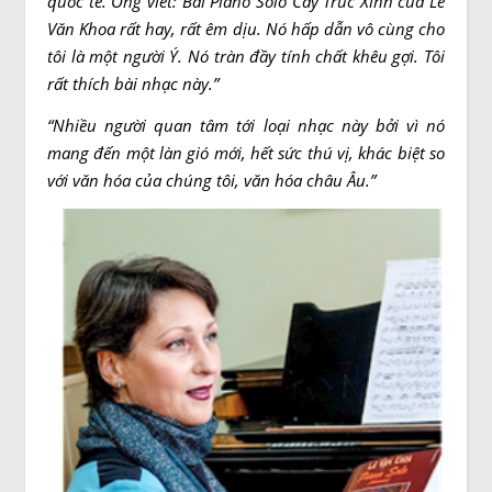
quốc tế. Ông viết:“Bài Piano Solo Cây Trúc Xinh của Lê
Văn Khoa rất hay, rất êm dịu. Nó hấp dẫn vô cùng cho
tôi là một người Ý. Nó tràn đầy tính chất khêu gợi. Tôi
rất thích bài nhạc này.”
“Nhiều người quan tâm tới loại nhạc này bởi vì nó
mang đến một làn gió mới, hết sức thú vị, khác biệt so
với văn hóa của chúng tôi, văn hóa châu Âu.”