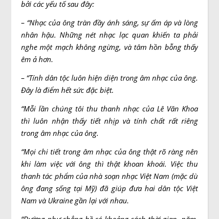
bởi các yếu tố sau đây:
–
“
Nhạc của ông tr
à
n đầy ánh sáng, sự ấm áp và lòng
nhân hậu. Những nét nhạc lạc quan khiến ta phải
nghe một mạch không ngừng, và tâm hồn bỗng thấy
êm ả hơn.
– “Tính dân tộc luôn hiện diện trong âm nhạc của ông.
Đây là điểm hết sức đặc biệt.
“M
ỗi lần chúng tôi thu thanh nhạc của Lê Văn Khoa
thì luôn nhận thấy tiết nhịp và tính chất rất riêng
trong âm nhạc của ông.
“
Mọi chi tiết trong âm nhạc của ông thật rõ ràng nên
khi làm việc với ông thì thật khoan khoái. Việc thu
thanh tác phẩm của nhà soạn nhạc Việt Nam (mặc dù
ông đang sống tại Mỹ) đã giúp đưa hai dân tộc Việt
Nam và Ukraine gần lại với nhau.