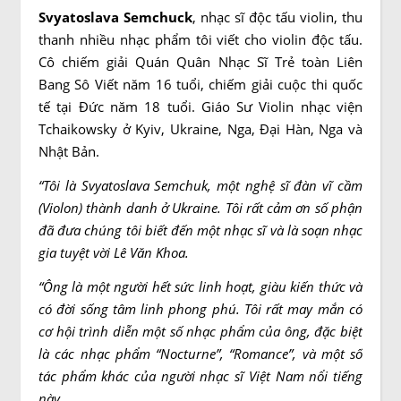
Svyatoslava Semchuck
, nhạc sĩ độc tấu violin, thu
thanh nhiều nhạc phẩm tôi viết cho violin độc tấu.
Cô chiếm giải Quán Quân Nhạc Sĩ Trẻ toàn Liên
Bang Sô Viết năm 16 tuổi, chiếm giải cuộc thi quốc
tế tại Đức năm 18 tuổi. Giáo Sư Violin nhạc viện
Tchaikowsky ở Kyiv, Ukraine, Nga, Đại Hàn, Nga và
Nhật Bản.
“Tôi là Svyatoslava Semchuk, một nghệ sĩ đàn vĩ cầm
(Violon) thành danh ở Ukraine. Tôi rất cảm ơn số phận
đã đưa chúng tôi biết đến một nhạc sĩ và là soạn nhạc
gia tuyệt vời Lê Văn Khoa.
“Ông là một người hết sức linh hoạt, giàu kiến thức và
có đời sống tâm linh phong phú. Tôi rất may mắn có
cơ hội trình diễn một số nhạc phẩm của ông, đặc biệt
là các nhạc phẩm “Nocturne”, “Romance”, và một số
tác phẩm khác của người nhạc sĩ Việt Nam nổi tiếng
này.