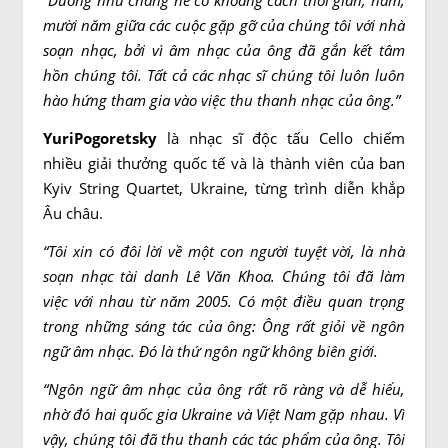
“Dường như chẳng hề có khoảng cách thời gian, năm,
mười năm giữa các cuộc gặp gỡ của chúng tôi với nhà
soạn nhạc, bởi vì âm nhạc của ông đã gắn kết tâm
hồn chúng tôi. Tất cả các nhạc sĩ chúng tôi luôn luôn
hào hứng tham gia vào việc thu thanh nhạc của ông.”
YuriPogoretsky
là nhạc sĩ độc tấu Cello chiếm
nhiều giải thưởng quốc tế và là thành viên của ban
Kyiv String Quartet, Ukraine, từng trình diễn khắp
Âu châu.
“Tôi xin có đôi lời về một con người tuyệt vời, là nhà
soạn nhạc tài danh Lê Văn Khoa. Chúng tôi đã làm
việc với nhau từ năm 2005. Có một điều quan trọng
trong những sáng tác của ông: Ông rất giỏi về ngôn
ngữ âm nhạc. Đó là thứ ngôn ngữ không biên giới.
“
Ngôn ngữ âm nhạc của ông rất rõ ràng và dễ hiểu,
nhờ đó hai quốc gia Ukraine và Việt Nam gặp nhau. Vì
vậy, chúng tôi đã thu thanh các tác phẩm của ông. Tôi