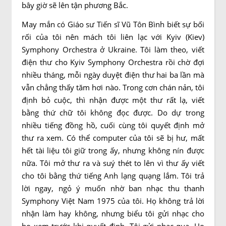
bây giờ sẽ lên tận phương Bắc.
May mắn có Giáo sư Tiến sĩ Vũ Tôn Bình biết sự bối
rối của tôi nên mách tôi liên lạc với Kyiv (Kiev)
Symphony Orchestra ở Ukraine. Tôi làm theo, viết
điện thư cho Kyiv Symphony Orchestra rồi chờ đợi
nhiều tháng, mỗi ngày duyệt điện thư hai ba lần mà
vẫn chẳng thấy tăm hơi nào. Trong cơn chán nản, tôi
định bỏ cuộc, thì nhận được một thư rất lạ, viết
bằng thứ chữ tôi không đọc được. Do dự trong
nhiều tiếng đồng hồ, cuối cùng tôi quyết định mở
thư ra xem. Có thể computer của tôi sẽ bị hư, mất
hết tài liệu tôi giữ trong ấy, nhưng không nín được
nữa. Tôi mở thư ra và suý thét to lên vì thư ấy viết
cho tôi bằng thứ tiếng Anh lạng quạng lắm. Tôi trả
lời ngay, ngỏ ý muốn nhờ ban nhạc thu thanh
Symphony Việt Nam 1975 của tôi. Họ không trả lời
nhận làm hay không, nhưng biểu tôi gửi nhạc cho