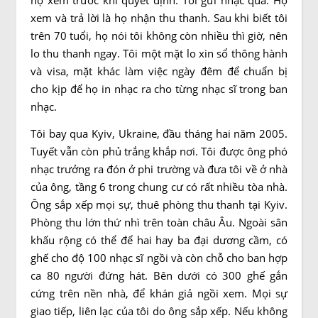
họ xem trước khi quyết định. Tôi gửi nhạc qua. Họ
xem và trả lời là họ nhận thu thanh. Sau khi biết tôi
trên 70 tuổi, họ nói tôi không còn nhiều thì giờ, nên
lo thu thanh ngay. Tôi một mặt lo xin sổ thông hành
và visa, mặt khác làm việc ngày đêm để chuẩn bị
cho kịp để họ in nhạc ra cho từng nhạc sĩ trong ban
nhạc.
Tôi bay qua Kyiv, Ukraine, đầu tháng hai năm 2005.
Tuyết vẫn còn phủ trắng khắp nơi. Tôi được ông phó
nhạc trưởng ra đón ở phi trường và đưa tôi về ở nhà
của ông, tầng 6 trong chung cư có rất nhiều tòa nhà.
Ông sắp xếp mọi sự, thuê phòng thu thanh tại Kyiv.
Phòng thu lớn thứ nhì trên toàn châu Âu. Ngoài sân
khấu rộng có thể để hai hay ba đại dương cầm, có
ghế cho độ 100 nhạc sĩ ngồi và còn chỗ cho ban hợp
ca 80 người đứng hát. Bên dưới có 300 ghế gắn
cứng trên nền nhà, để khán giả ngồi xem. Mọi sự
giao tiếp, liên lạc của tôi do ông sắp xếp. Nếu không