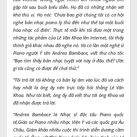
gặp tôi sau buổi biểu diễn. Họ đã có những nhận xét
khá thú vị. Họ nói: ‘Chưa bao giờ chúng tôi có cơ hội
nghe bản nhạc piano lý thú đến như thế tại một buổi
hòa nhạc cổ điển’.
Thực tế mỗi khi tôi đưa một trong
những tác phẩm của Lê Văn Khoa lên Internet, tôi thấy
thính giả khác nhau đã nghe nó. Và có lần một nghệ sĩ
Piano người Ý tên Andrea Bambace, viết thư cho tôi:
“Bạn tìm thấy bản nhạc tuyệt vời này ở đâu thế? Ước
gì tôi cũng có được để chơi thử.”
“Tôi trả lời tôi không có bản ký âm vào lúc đó và cách
hay nhất là ông ấy nên trực tiếp hỏi thẳng Lê Văn
Khoa. Như tôi biết, ông ấy đã viết thư tới ông Khoa và
đã nhận được trả lời.
“Andrea Bambace là Nhạc sĩ độc tấu Piano quốc
tế,Giáo sư Piano nhiều nhạc Viện Ý và các quốc gia Âu
Châu,
Giám khảo nhiều cuộc thi trình diễn dương cầm