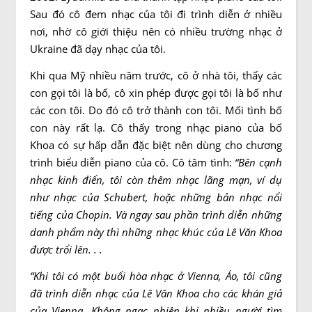
Sau đó cô đem nhạc của tôi đi trình diễn ở nhiều
nơi, nhờ cô giới thiệu nên có nhiều trường nhạc ở
Ukraine đã dạy nhạc của tôi.
Khi qua Mỹ nhiều năm trước, cô ở nhà tôi, thấy các
con gọi tôi là bố, cô xin phép được gọi tôi là bố như
các con tôi. Do đó cô trở thành con tôi. Mối tình bố
con này rất lạ. Cô thấy trong nhạc piano của bố
Khoa có sự hấp dẫn đặc biệt nên dùng cho chương
trình biểu diễn piano của cô. Cô tâm tình:
“Bên cạnh
nhạc kinh điển, tôi còn thêm
nhạc lãng mạn, ví dụ
như nhạc của Schubert, hoặc những bản nhạc nổi
tiếng của Chopin. Và ngay sau phần trình diễn những
danh phẩm này thì những nhạc khúc của Lê Văn Khoa
được trổi lên. . .
“
Khi tôi có một buổi hòa nhạc ở Vienna, Áo, tôi cũng
đã trình diễn nhạc của Lê Văn Khoa cho các khán giả
của Vienna. Không ngạc nhiên khi nhiều người tìm