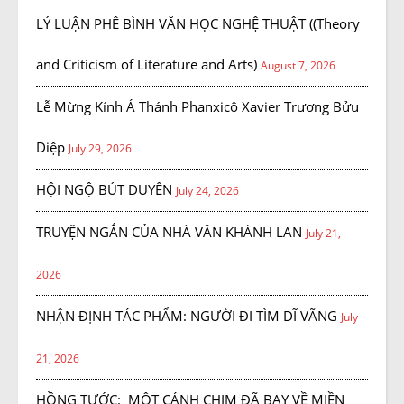
LÝ LUẬN PHÊ BÌNH VĂN HỌC NGHỆ THUẬT ((Theory
and Criticism of Literature and Arts)
August 7, 2026
Lễ Mừng Kính Á Thánh Phanxicô Xavier Trương Bửu
Diệp
July 29, 2026
HỘI NGỘ BÚT DUYÊN
July 24, 2026
TRUYỆN NGẮN CỦA NHÀ VĂN KHÁNH LAN
July 21,
2026
NHẬN ĐỊNH TÁC PHẨM: NGƯỜI ĐI TÌM DĨ VÃNG
July
21, 2026
HỒNG TƯỚC: MỘT CÁNH CHIM ĐÃ BAY VỀ MIỀN