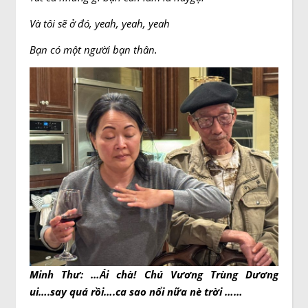
Và tôi sẽ ở đó, yeah, yeah, yeah
Bạn có một người bạn thân.
Minh Thư: …Ái chà! Chú Vương Trùng Dương
ui….say quá rồi….ca sao nổi nữa nè trời ……