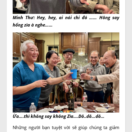
Minh Thư: Hey, hey, ai nói chi đó ……
Hông say
hổng zìa à nghe……
Ừa….thì không say không Zìa….Dô..dô…dô…
Những người bạn tuyệt vời sẽ giúp chúng ta giảm