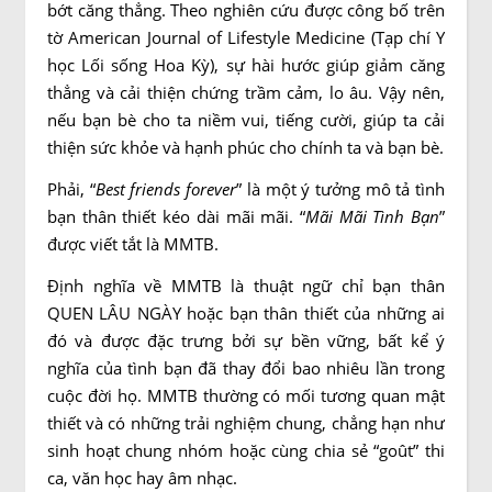
bớt căng thẳng. Theo nghiên cứu được công bố trên
tờ American Journal of Lifestyle Medicine (Tạp chí Y
học Lối sống Hoa Kỳ), sự hài hước giúp giảm căng
thẳng và cải thiện chứng trầm cảm, lo âu. Vậy nên,
nếu bạn bè cho ta niềm vui, tiếng cười, giúp ta cải
thiện sức khỏe và hạnh phúc cho chính ta và bạn bè.
Phải, “
Best friends forever
” là một ý tưởng mô tả tình
bạn thân thiết kéo dài mãi mãi. “
Mãi Mãi Tình Bạn
”
được viết tắt là MMTB.
Định nghĩa về MMTB là thuật ngữ chỉ bạn thân
QUEN LÂU NGÀY hoặc bạn thân thiết của những ai
đó và được đặc trưng bởi sự bền vững, bất kể ý
nghĩa của tình bạn đã thay đổi bao nhiêu lần trong
cuộc đời họ. MMTB thường có mối tương quan mật
thiết và có những trải nghiệm chung, chẳng hạn như
sinh hoạt chung nhóm hoặc cùng chia sẻ “goût” thi
ca, văn học hay âm nhạc.