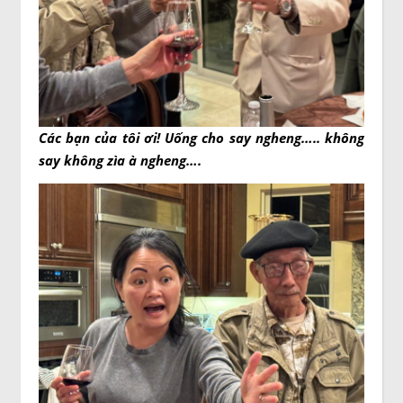
Các bạn của tôi ơi! Uống cho say ngheng….. không
say không zìa à ngheng….