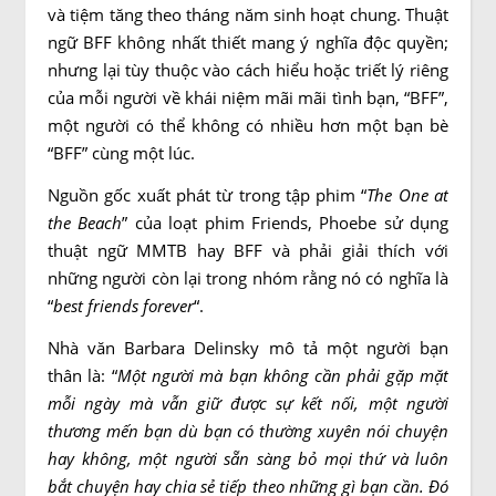
và tiệm tăng theo tháng năm sinh hoạt chung. Thuật
ngữ BFF không nhất thiết mang ý nghĩa độc quyền;
nhưng lại tùy thuộc vào cách hiểu hoặc triết lý riêng
của mỗi người về khái niệm mãi mãi tình bạn, “BFF”,
một người có thể không có nhiều hơn một bạn bè
“BFF” cùng một lúc.
Nguồn gốc xuất phát từ trong tập phim “
The One at
the Beach
” của loạt phim Friends, Phoebe sử dụng
thuật ngữ MMTB hay BFF và phải giải thích với
những người còn lại trong nhóm rằng nó có nghĩa là
“
best friends forever
“.
Nhà văn Barbara Delinsky mô tả một người bạn
thân là: “
Một người mà bạn không cần phải gặp mặt
mỗi ngày mà vẫn giữ được sự kết nối, một người
thương mến bạn dù bạn có thường xuyên nói chuyện
hay không, một người sẵn sàng bỏ mọi thứ và luôn
bắt chuyện hay chia sẻ tiếp theo những gì bạn cần. Đó