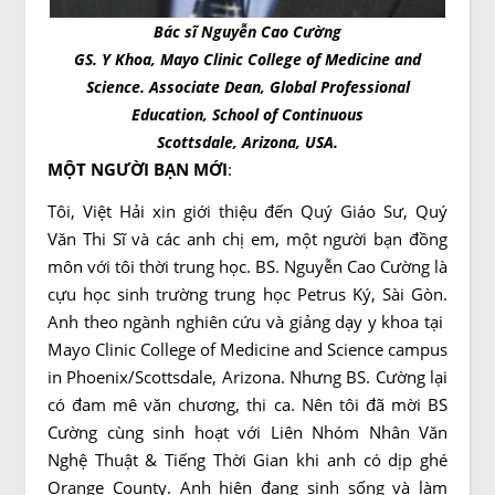
Bác sĩ Nguyễn Cao Cường
GS. Y Khoa, Mayo Clinic College of Medicine and
Science. Associate Dean, Global Professional
Education, School of Continuous
Scottsdale, Arizona, USA.
MỘT NGƯỜI BẠN MỚI
:
Tôi, Việt Hải xin giới thiệu đến Quý Giáo Sư, Quý
Văn Thi Sĩ và các anh chị em, một người bạn đồng
môn với tôi thời trung học. BS. Nguyễn Cao Cường là
cựu học sinh trường trung học Petrus Ký, Sài Gòn.
Anh theo ngành nghiên cứu và giảng dạy y khoa tại
Mayo Clinic College of Medicine and Science campus
in Phoenix/Scottsdale, Arizona. Nhưng BS. Cường lại
có đam mê văn chương, thi ca. Nên tôi đã mời BS
Cường cùng sinh hoạt với Liên Nhóm Nhân Văn
Nghệ Thuật & Tiếng Thời Gian khi anh có dịp ghé
Orange County. Anh hiện đang sinh sống và làm