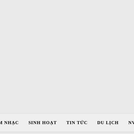
M NHẠC
SINH HOẠT
TIN TỨC
DU LỊCH
N