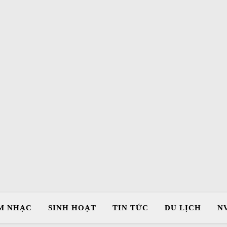
M NHẠC
SINH HOẠT
TIN TỨC
DU LỊCH
N