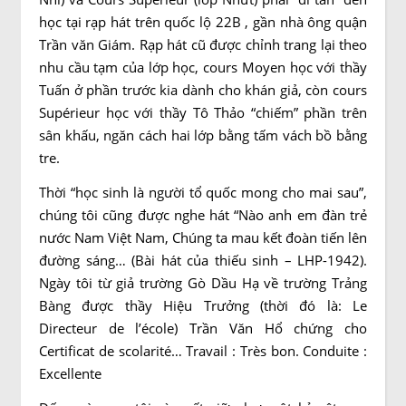
học tại rạp hát trên quốc lộ 22B , gần nhà ông quận
Trần văn Giám. Rạp hát cũ được chỉnh trang lại theo
nhu cầu tạm của lớp học, cours Moyen học với thầy
Tuấn ở phần trước kia dành cho khán giả, còn cours
Supérieur học với thầy Tô Thảo “chiếm” phần trên
sân khấu, ngăn cách hai lớp bằng tấm vách bồ bằng
tre.
Thời “học sinh là người tổ quốc mong cho mai sau”,
chúng tôi cũng được nghe hát “Nào anh em đàn trẻ
nước Nam Việt Nam, Chúng ta mau kết đoàn tiến lên
đường sáng… (Bài hát của thiếu sinh – LHP-1942).
Ngày tôi từ giả trường Gò Dầu Hạ về trường Trảng
Bàng được thầy Hiệu Trưởng (thời đó là: Le
Directeur de l’école) Trần Văn Hổ chứng cho
Certificat de scolarité… Travail : Très bon. Conduite :
Excellente