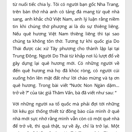
từ nuối tiếc chia ly. Tôi có người bạn gốc Nha Trang,
trên bàn thờ nhà anh có tảng đá mang từ quê nhà
sang, anh khắc chữ Việt Nam, anh lý luận rằng niềm
tin khi chúng thờ phượng ai là do sự thiêng liêng.
Nếu quê hương Việt Nam thiêng liêng thì tại sao
chúng ta không tôn thờ. Tương tự khi quốc gia Do
Thái được các xứ Tây phương cho thành lập lại tại
Trung Đông. Người Do Thái từ khắp nơi lủ lượt đổ về
gây dựng lại quê hương mới. Có những người về
đến quê hương mà họ đã khóc ròng, có người cúi
xuống hôn lên mặt đất như lời chào mừng và tạ ơn
quê hương. Trong bài viết “Nước Non Ngàn dặm…
trở về ?” của tác giả Thâm Vấn, bà đã viết như sau: “
Với những người xa tổ quốc mà phải đợi tới những
lời kêu gọi thống thiết từ đồng bào của mình ở quê
nhà mới sực nhớ rằng mình vẫn còn có một quê nhà
để trở về, thì quả thật, sự về ấy, chỉ là trở lại. Một