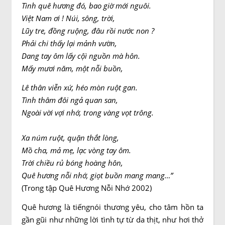
Tình quê hương đó, bao giờ mới nguôi.
Việt Nam ơi ! Núi, sông, trời,
Lũy tre, đồng ruộng, đâu rồi nước non ?
Phải chi thấy lại mảnh vườn,
Dang tay ôm lấy cộì nguồn mà hôn.
Mấy mươi năm, một nỗi buồn,
Lê thân viễn xứ, héo mòn ruột gan.
Tình thâm đôi ngả quan san,
Ngoài vời vợi nhớ, trong vàng vọt trông.
Xa núm ruột, quặn thắt lòng,
Mồ cha, mả mẹ, lạc vòng tay ôm.
Trời chiều rủ bóng hoàng hôn,
Quê hương nỗi nhớ, giọt buồn mang mang…”
(Trong tập Quê Hương Nỗi Nhớ 2002)
Quê hương là tiếngnói thương yêu, cho tâm hồn ta
gần gũi như những lời tình tự từ da thịt, như hơi thở