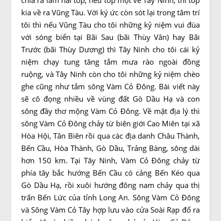
chia ra làm hai tốp, nếu tốp một về Tây Ninh, thì tốp
kia về ra Vũng Tàu. Với ký ức còn sót lại trong tâm trí
tôi thì nếu Vũng Tàu cho tôi những kỷ niệm vui đùa
với sóng biển tại Bãi Sau (bãi Thùy Vân) hay Bãi
Trước (bãi Thùy Dương) thì Tây Ninh cho tôi cái kỷ
niệm chạy tung tăng tắm mưa rào ngoài đồng
ruộng, và Tây Ninh còn cho tôi những kỷ niệm chèo
ghe cũng như tắm sông Vàm Cỏ Đông. Bài viết này
sẽ cô đọng nhiều về vùng đất Gò Dầu Hạ và con
sông đầy thơ mộng Vàm Cỏ Đông. Về mặt địa lý thì
sông Vàm Cỏ Đông chảy từ biên giới Cao Miên tại xã
Hòa Hội, Tân Biên rồi qua các địa danh Châu Thành,
Bến Cầu, Hòa Thành, Gò Dầu, Trảng Bàng, sông dài
hơn 150 km. Tại Tây Ninh, Vàm Cỏ Đông chảy từ
phía tây bắc hướng Bến Cầu có cảng Bến Kéo qua
Gò Dầu Hạ, rồi xuôi hướng đông nam chảy qua thị
trấn Bến Lức của tỉnh Long An. Sông Vàm Cỏ Đông
và Sông Vàm Cỏ Tây hợp lưu vào cửa Soài Rạp đổ ra