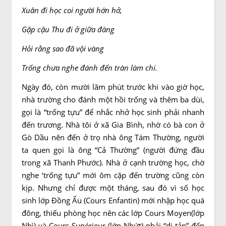
Xuân đi học coi người hớn hở,
Gặp cậu Thu đi ở giữa đàng
Hỏi rằng sao đã vội vàng
Trống chưa nghe đánh đến tràn làm chi.
Ngày đó, còn mười lăm phút trước khi vào giờ học,
nhà trường cho đánh một hồi trống và thêm ba dùi,
gọi là “trống tựu” để nhắc nhở học sinh phải nhanh
đến trương. Nhà tôi ở xã Gia Bình, nhờ có bà con ở
Gò Dầu nên đến ở trọ nhà ông Tám Thường, người
ta quen gọi là ông “Cả Thường” (người đứng đầu
trong xã Thanh Phước). Nhà ở cạnh trường học, chờ
nghe ‘trống tựu” mới ôm cặp đến trường cũng còn
kịp. Nhưng chỉ được một tháng, sau đó vì số học
sinh lớp Đồng Ấu (Cours Enfantin) mới nhập học quá
đông, thiếu phòng học nên các lớp Cours Moyen(lớp
Nhì) và Cours Supérieur (lớp Nhứt) phải “di tản” đến