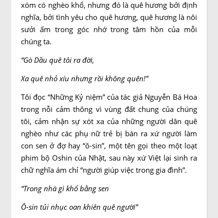
xóm có nghèo khổ, nhưng đó là quê hương bởi định
nghĩa, bởi tình yêu cho quê hương, quê hương là nôi
sưởi ấm trong góc nhớ trong tâm hồn của mỗi
chúng ta.
“Gò Dầu quê tôi ra đời,
Xa quê nhỏ xíu nhưng rồi không quên!”
Tôi đọc “Những Kỷ niệm” của tác giả Nguyễn Bá Hoa
trong nỗi cảm thông vì vùng đất chung của chúng
tôi, cảm nhận sự xót xa của những người dân quê
nghèo như các phụ nữ trẻ bị bán ra xứ người làm
con sen ở đợ hay “ô-sin”, một tên gọi theo một loạt
phim bộ Oshin của Nhật, sau này xứ Việt lại sinh ra
chữ nghĩa ám chỉ “người giúp việc trong gia đình”.
“Trong nhà gì khổ bằng sen
Ô-sin tủi nhục oan khiên quê người”