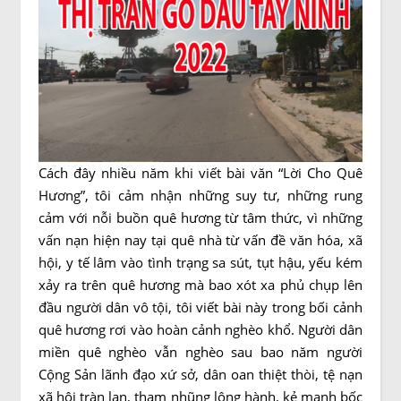
Cách đây nhiều năm khi viết bài văn “Lời Cho Quê
Hương”, tôi cảm nhận những suy tư, những rung
cảm với nỗi buồn quê hương từ tâm thức, vì những
vấn nạn hiện nay tại quê nhà từ vấn đề văn hóa, xã
hội, y tế lâm vào tình trạng sa sút, tụt hậu, yếu kém
xảy ra trên quê hương mà bao xót xa phủ chụp lên
đầu người dân vô tội, tôi viết bài này trong bối cảnh
quê hương rơi vào hoàn cảnh nghèo khổ. Người dân
miền quê nghèo vẫn nghèo sau bao năm người
Cộng Sản lãnh đạo xứ sở, dân oan thiệt thòi, tệ nạn
xã hội tràn lan, tham nhũng lộng hành, kẻ mạnh bốc