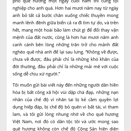
phố quê hương một ngày cuối năm thì cũng tội
nghiệp cho anh quá. Hơn hai mươi năm nay từ ngày
anh bỏ tất cả bước chân xuống chiếc thuyền mong
manh lênh đênh giữa biển cả ra đi tìm tự do, và trên
hết, mang một hoài bão làm chút gì để đổi thay vận
mệnh của đất nước, cũng là hơn hai mươi năm anh
canh cánh bên lòng những trăn trở cho mảnh đất
nghèo quê nhà anh để lại sau lưng. “Không về được,
chưa về được, đâu phải chỉ là những khó khăn của
đời thường, đâu phải chỉ là những mải mê với cuộc
sống dễ chịu xứ người.”
Tôi muốn gửi bài viết này đến những người dân hiền
hòa bị bất công xã hội vùi dập chà đạp, những nạn
nhân của chế độ vì nhân tai bị kẻ cầm quyền lợi
dụng hiếp đáp, bị chế độ bỏ quên vì bất tài, vì tham
lam, và tôi gửi lòng nhung nhớ về cho quê hương
Việt Nam, nơi đó có dân tộc tôi và ước mong sao
quê hương không còn chế độ Cộng Sản hiện diện