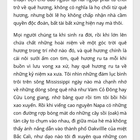
trở về quê hương, không có nghĩa là họ chối từ quê
hương, nhưng bởi lẽ họ không chấp nhận nhà cầm
quyền độc đoán, bất tài bất xứng hiện nay mà thôi.
Mọi người chúng ta khi sinh ra đời, rồi khi lớn lên
chứa chất những hoài niệm về một góc trời quê
hương trong trí nhớ nào đó, và quê hương chính là
cái nôi sưởi ấm con tim, quê hương ru ta mỗi khi
buồn vì lưu vong xa xứ, hay quê hương ru ta về
những kỷ niệm xa xưa. Tôi nhìn những đám lục bình
trôi trên sông Mississippi ngày nào mà chạnh nhớ
về những dòng sông quê nhà như Vàm Cỏ Đông hay
Cửu Long giang, nhớ bâng quơ rồi tim tôi bồi hồi
xao xuyến. Rồi khi viếng cao nguyên Napa có những
con đường rợp bóng mát do những cây sồi (oak) mà
tàn cây to chụm vào nhau, đi giữa mùa hè mà không
thấy ánh nắng dẫn vào thành phố Oakvillle của miệt
Bắc Cali, như dạo nào tôi đi xuyên qua những con