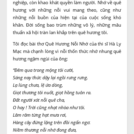
nghiệp, còn khao khát quyền làm người. Nhớ về quê
hương với những nỗi vui mang theo, cũng như
những nỗi buồn của hiện tại của cuộc sống khó
khăn. Đời sống bao trùm những vô lý, những mâu
thuẩn xã hội tràn lan khắp trên quê hương tôi.
Tôi đọc bài thơ Quê Hương Nỗi Nhớ của thi sĩ Hà Ly
Mạc mà chạnh lòng vì nỗi thổn thức nhớ nhung quê
hương ngậm ngùi của ông:
“Ðêm qua trong mộng tôi cười,
Sáng nay thức dậy lại ngồi rưng rưng.
Lạ lùng chưa, lệ ứa dòng,
Giọt thương tôi nuốt, giọt hồng tuôn ra.
Ðất người xót nỗi quê cha,
O hay ! Trời cũng nhạt nhòa như tôi.
Lâm râm từng hạt mưa rơi,
Hàng cây đứng lặng trên đồi ngẩn ngơ.
Niềm thương nỗi nhớ đong đưa,