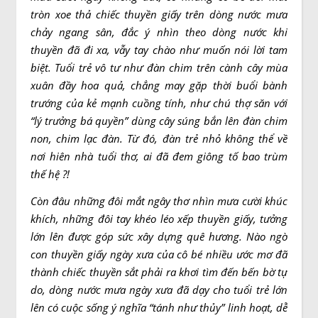
tròn xoe thả chiếc thuyền giấy trên dòng nước mưa
chảy ngang sân, đắc ý nhìn theo dòng nước khi
thuyền đã đi xa, vẫy tay chào như muốn nói lời tam
biệt. Tuổi trẻ vô tư như đàn chim trên cành cây mùa
xuân đầy hoa quả, chẳng may gặp thời buổi bành
trướng của kẻ mạnh cuồng tính, như chú thợ săn với
“lý trưởng bá quyền” dùng cây súng bắn lên đàn chim
non, chim lạc đàn. Từ đó, đàn trẻ nhỏ không thể về
nơi hiên nhà tuổi thơ, ai đã đem giông tố bao trùm
thế hệ ?!
Còn đâu những đôi mắt ngây thơ nhìn mưa cười khúc
khích, những đôi tay khéo léo xếp thuyền giấy, tưởng
lớn lên được góp sức xây dựng quê hương. Nào ngờ
con thuyền giấy ngày xưa của cô bé nhiều ước mơ đã
thành chiếc thuyền sắt phải ra khơi tìm đến bến bờ tự
do, dòng nước mưa ngày xưa đã dạy cho tuổi trẻ lớn
lên có cuộc sống ý nghĩa “tánh như thủy” linh hoạt, dễ