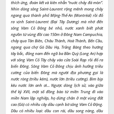
thích ứng, đoàn kết và kiên nhẫn “nuớc chảy đá mòn”.
Nhìn dòng sông Saint-Laurent rộng mênh mong chảy
ngang qua thành phố Mộng-Thế-An (Montréal) rồi đổ
ra vịnh Saint-Laurent (Ðại Tây Dương) mà nhớ đến
sông Vàm Cỏ Ðông bé nhỏ, nước xanh biết phát
ngưồn từ vùng đồi cao 150m ở Ðông Nam Campuchia,
chảy qua Tân Biên, Châu Thành, Hoà Thành, Bến Cầu,
ngang qua chợ Gò Dầu Hạ, Trảng Bàng theo hướng
tây bắc, đông nam đến ngã ba Bần Quỳ (Long An) hợp
với sông Vàm Cỏ Tây chảy vào cửa Soài Rạp rồi đổ ra
biển Ðông. Sông Vàm Cỏ Ðông chịu ảnh hưởng triều
cường của biển Ðông mà người địa phương gọi là
nước ròng (triều kém), nước lớn (triều cường). Bìm bịp
kêu nước lớn anh ơi… Ngược dòng lịch sử, vào giữa
thế kỷ XVII, một số đồng bào từ miền Trung đi vào
miền Nam lập nghiệp, họ dừng chân ở một vùng đất
cao (Gò) có nhiều cây dầu cạnh bờ sông Vàm Cỏ Động.
Dầu có nhiều loại: dầu con rái, dầu song nàng, dầu