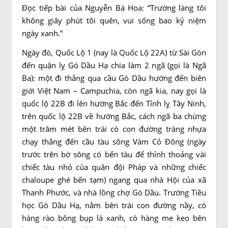
Đọc tiếp bài của Nguyễn Bá Hoa: “Trường làng tôi
không giây phút tôi quên, vui sống bao kỷ niệm
ngày xanh.”
Ngày đó, Quốc Lộ 1 (nay là Quốc Lộ 22A) từ Sài Gòn
đến quận lỵ Gó Dầu Hạ chia làm 2 ngã (gọi là Ngã
Ba): một đi thẳng qua cầu Gò Dầu hướng đến biên
giới Việt Nam – Campuchia, còn ngã kia, nay gọi là
quốc lộ 22B đi lên hướng Bắc đến Tỉnh lỵ Tây Ninh,
trên quốc lộ 22B về hướng Bắc, cách ngã ba chừng
một trăm mét bên trái có con đường tráng nhựa
chạy thẳng đến cầu tàu sông Vàm Cỏ Đông (ngày
trước trên bờ sông có bến tàu để thỉnh thoảng vài
chiếc tàu nhỏ của quân đội Pháp và những chiếc
chaloupe ghé bến tạm) ngang qua nhà Hội của xã
Thanh Phước, và nhà lồng chợ Gò Dầu. Trường Tiều
học Gò Dầu Hạ, nằm bên trái con đường nầy, có
hàng rào bông bụp lá xanh, có hàng me keo bên