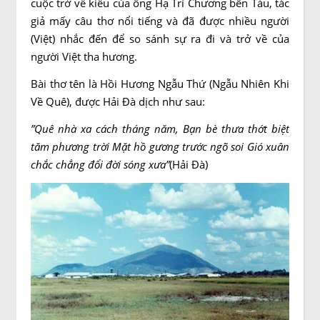
cuộc trở về kiểu của ông Hạ Trí Chương bên Tàu, tác
giả mấy câu thơ nổi tiếng và đã được nhiều người
(Việt) nhắc đến để so sánh sự ra đi và trở về của
người Việt tha hương.
Bài thơ tên là Hồi Hương Ngẫu Thứ (Ngẫu Nhiên Khi
Về Quê), được Hải Đà dịch như sau:
”Quê nhà xa cách tháng năm, Bạn bè thưa thớt biệt
tăm phương trời Mặt hồ gương trước ngõ soi Gió xuân
chắc chẳng đổi đời sóng xưa”
(Hải Đà)