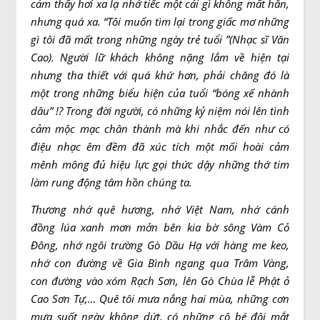
cảm thấy hơi xa lạ nhớ tiếc một cái gì không mất hẳn,
nhưng quá xa. “Tôi muốn tìm lại trong giấc mơ những
gì tôi đã mất trong những ngày trẻ tuổi ”(Nhạc sĩ Văn
Cao). Người lữ khách không nặng lắm về hiện tại
nhưng tha thiết với quá khứ hơn, phải chăng đó là
một trong những biểu hiện của tuổi “bóng xế nhành
dâu” !? Trong đời người, có những kỷ niệm nói lên tình
cảm mộc mạc chân thành mà khi nhắc đến như có
điệu nhạc êm đềm đã xúc tích một mối hoài cảm
mênh mông đủ hiệu lực gọi thức dậy những thớ tim
làm rung động tâm hồn chúng ta.
Thương nhớ quê hương, nhớ Việt Nam, nhớ cánh
đồng lúa xanh mơn mởn bên kia bờ sông Vàm Cỏ
Đông, nhớ ngôi trường Gò Dầu Hạ với hàng me keo,
nhớ con đường về Gia Bình ngang qua Trâm Vàng,
con đường vào xóm Rạch Sơn, lên Gò Chùa lễ Phật ở
Cao Sơn Tự,… Quê tôi mưa nắng hai mùa, những cơn
mưa suốt ngày không dứt, có những cô bé đôi mắt