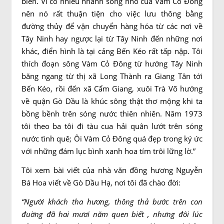
biển. Vì có nhiều nhánh sông nhỏ của Vàm Cỏ Đông
nên nó rất thuận tiện cho việc lưu thông bằng
đường thủy để vận chuyển hàng hóa từ các nơi về
Tây Ninh hay ngược lại từ Tây Ninh đến những nơi
khác, điển hình là tại cảng Bến Kéo rất tấp nập. Tôi
thích đoạn sông Vàm Cỏ Đông từ hướng Tây Ninh
băng ngang từ thị xã Long Thành ra Giang Tân tới
Bến Kéo, rồi đến xã Cẩm Giang, xuôi Trà Võ hướng
về quận Gò Dầu là khúc sông thật thơ mộng khi ta
bồng bềnh trên sóng nước thiên nhiên. Năm 1973
tôi theo ba tôi đi tàu cua hải quân lướt trên sóng
nước tình quê; Ôi Vàm Cỏ Đông quá đẹp trong ký ức
với những đám lục bình xanh hoa tím trôi lững lờ.”
Tôi xem bài viết của nhà văn đồng hương Nguyễn
Bá Hoa viết về Gò Dầu Hạ, nơi tôi đã chào đời:
“Người khách tha hương, thông thả bước trên con
đuờng đã hai mươi năm quen biết , nhưng đôi lúc