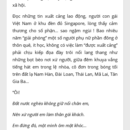
xã hội.
Đọc những tin xuất cảng lao động, người con gái
Việt Nam ở khu đèn đỏ Singapore, lòng thấy cảm
thương cho số phận… sao ngậm ngùi ! Bao nhiêu
năm “giải phóng” một số người phụ nữ phần đông ở
thôn quê, ít học, không có việc làm “được xuất cảng”
phải chịu kiếp đọa đày trôi nổi lang thang như
những bọt bèo nơi xứ ngưỡi, giữa đêm khuya vắng
tiếng hát em trong lệ nhòa, cô đơn trong bóng tối
trên đất lạ Nam Hàn, Đài Loan, Thái Lan, Mã Lai, Tân
Gia Ba…
“Ôi!
Đất nước nghèo không giữ nổi chân em,
Nên xứ người em làm thân gái khách.
Em đứng đó, một mình ôm mặt khóc…