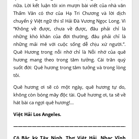
nữa. Lời kết luận tôi xin mượn bài viết của nhà văn
Thấm Vân có thơ của Hạ Tri Chương và lời dịch
chuyển ý Việt ngữ thi sĩ Hải Đà Vương Ngọc Long. Vì
“Không về được, chưa về được, đâu phải chỉ là
những khó khăn của đời thường, đâu phải chỉ là
những mải mê với cuộc sống dễ chịu xứ người.”.
Quê Hương trong nỗi nhớ chỉ là Nỗi nhớ của quê
hương mang theo trong tâm tưởng. Cái trân quý
suốt đời: Quê hương trong tâm tưởng và trong lòng
tôi.
Quê hương ơi sẽ có một ngày, quê hương tự do,
không còn bóng mây độc tài. Quê hương ơi, ta sẽ về
hát bài ca ngợi quê hương!…
Việt Hải Los Angeles.
——————————————————————————-
Cô Bắc kỳ Tây Ninh, Thơ Việt Hải, Nhạc Vĩnh