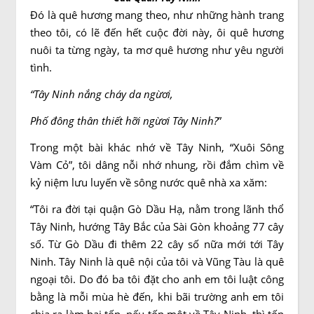
Đó là quê hương mang theo, như những hành trang
theo tôi, có lẽ đến hết cuộc đời này, ôi quê hương
nuôi ta từng ngày, ta mơ quê hương như yêu người
tình.
“Tây Ninh nắng cháy da ngừơi,
Phố đông thân thiết hỡi ngừơi Tây Ninh?
”
Trong một bài khác nhớ về Tây Ninh, “Xuôi Sông
Vàm Cỏ”, tôi dâng nỗi nhớ nhung, rồi đắm chìm về
kỷ niệm lưu luyến về sông nước quê nhà xa xăm:
“Tôi ra đời tại quận Gò Dầu Hạ, nằm trong lãnh thổ
Tây Ninh, hướng Tây Bắc của Sài Gòn khoảng 77 cây
số. Từ Gò Dầu đi thêm 22 cây số nữa mới tới Tây
Ninh. Tây Ninh là quê nội của tôi và Vũng Tàu là quê
ngoại tôi. Do đó ba tôi đặt cho anh em tôi luật công
bằng là mỗi mùa hè đến, khi bãi trường anh em tôi