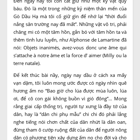
Đến ngày nay tôi còn cất giữ như một kỷ vật quy
báu. Đó là một trong những kỷ niệm thân mến của
Gò Dầu Hạ mà tôi cố giữ gìn để nhớ lại “thời đuổi
nắng sân trường nay đã mất”. Những vật vô tri, phải
chăng mi có một tâm hồn, gắn bó với tâm hồn ta và
thêm tình lưu luyến, như Alphonse de Lamartine đã
nói: Objets inanimés, avez-vous donc une âme qui
s’attache à notre âme et la force d’ aimer (Milly ou la
terre natale).
Để kết thúc bài nầy, ngày nay dầu ở cách xa mấy
vạn dặm, tôi luôn mong ước được có ngày nhìn quê
hương ấm no “Bao giờ cho lúa được mùa luôn, lúa
ơi, để cô con gái không buồn vì gió đông”… Mong
rằng giai cấp thống trị, người tự xưng là đầy tớ của
dân, hay là “dân chi phụ mẫu” chi chi đó phải lắng
nghe tiếng nói chơn chất của dân nhứt là dân oan,
đừng tham ô cướp ruộng đất của dân để người nông
dân có phương tiện xây dựng ấm no cho đời và cho