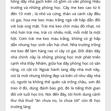
hông dãy nhà gạch kiên cố gồm có văn phòng Hiệu
trưởng và những phòng học. Cây me keo cao từ 6
đến 10 mét , lá nhỏ và cứng, thân và cành cây đều
có gai, hoa me keo màu trắng ngà rất hấp dẫn đối
với loài ong mật. Trái me keo chín màu đỏ nhạt, nó
nhỏ hơn trái me, trái có nhiều mắt, mỗi mắt là một
hột. Cơm trái me keo màu trắng, không có gì hấp
dẫn nhưng học sinh vẫn hái chơi. Nhà trường trồng
me keo để làm hàng rao vì cây có gai. Đối diện dãy
nhà chính nầy là những phòng học mới phát triển
cạnh nhà thầy Nhâm, giữa hai dãy phòng học có sân
rộng, có cột cờ. Ngoài hành lang dãy nhà mới nầy,
nói là mới nhưng không đẹp và kiên cố như dãy nhà
cũ, người ta không thể quên cái trống chầu, sơn đỏ
treo ở đó, dùng đánh báo giờ, đó là tiếng thời gian
đối với tuổi học trò. Nói đến đây, tôi hình dung cảnh
thư thả thuở “ăn chưa no, lo chưa tới” còn đi học
trường làng