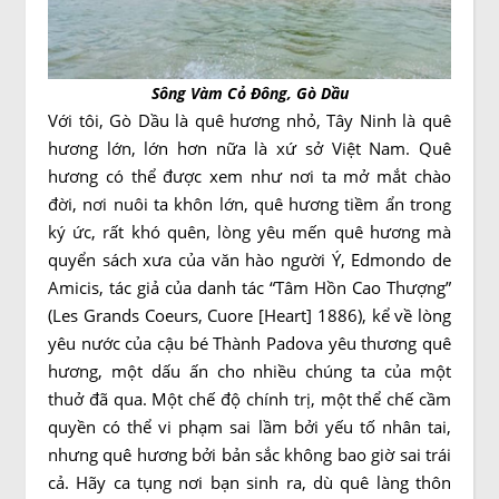
Sông Vàm Cỏ Đông, Gò Dầu
Với tôi, Gò Dầu là quê hương nhỏ, Tây Ninh là quê
hương lớn, lớn hơn nữa là xứ sở Việt Nam. Quê
hương có thể được xem như nơi ta mở mắt chào
đời, nơi nuôi ta khôn lớn, quê hương tiềm ẩn trong
ký ức, rất khó quên, lòng yêu mến quê hương mà
quyển sách xưa của văn hào người Ý, Edmondo de
Amicis, tác giả của danh tác “Tâm Hồn Cao Thượng”
(Les Grands Coeurs, Cuore [Heart] 1886), kể về lòng
yêu nước của cậu bé Thành Padova yêu thương quê
hương, một dấu ấn cho nhiều chúng ta của một
thuở đã qua. Một chế độ chính trị, một thể chế cầm
quyền có thể vi phạm sai lầm bởi yếu tố nhân tai,
nhưng quê hương bởi bản sắc không bao giờ sai trái
cả. Hãy ca tụng nơi bạn sinh ra, dù quê làng thôn