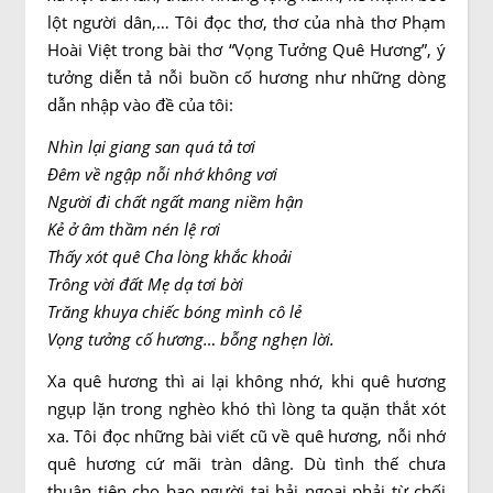
lột người dân,… Tôi đọc thơ, thơ của nhà thơ Phạm
Hoài Việt trong bài thơ “Vọng Tưởng Quê Hương”, ý
tưởng diễn tả nỗi buồn cố hương như những dòng
dẫn nhập vào đề của tôi:
Nhìn lại giang san quá tả tơi
Đêm về ngập nỗi nhớ không vơi
Người đi chất ngất mang niềm hận
Kẻ ở âm thầm nén lệ rơi
Thấy xót quê Cha lòng khắc khoải
Trông vời đất Mẹ dạ tơi bời
Trăng khuya chiếc bóng mình cô lẻ
Vọng tưởng cố hương… bỗng nghẹn lời.
Xa quê hương thì ai lại không nhớ, khi quê hương
ngụp lặn trong nghèo khó thì lòng ta quặn thắt xót
xa. Tôi đọc những bài viết cũ về quê hương, nỗi nhớ
quê hương cứ mãi tràn dâng. Dù tình thế chưa
thuận tiện cho bao người tại hải ngoại phải từ chối