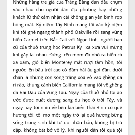
Những hàng tre già của Trảng Bàng đan đầu chụm
vào nhau cho người dân địa phương hay những
khách lữ thứ cảm nhận cái không gian yên bình rợp
bóng mát. Kỷ niệm Tây Ninh mang tôi vào kỷ niệm
khi tôi ghé ngang thành phố Oakville rồi sang vùng
biển Carmel trên Bắc Cali với Ngọc Linh, người bạn
cũ của thuở trung hoc Petrus Ký xa xưa vui mừng
khi gặp lại nhau. Đứng trên mỏm đá nhô ra biển cả
xa xăm, gió biển Monterey mát rượi tâm hồn, tôi
ngước lên bầu trời cao có đám hải âu gọi đàn, dưới
chân là những con sóng trắng xóa vỗ vào ghềng đá
rì rào, khung cảnh biển California mang tôi về ghềng
đá Bãi Dâu của Vũng Tàu. Ngày của thuở nhỏ tôi ao
ước được xuất dương sang du học ở trời Tây, và
ngày nay tôi nhìn về bên kia biển Thái Bình có quê
hương tôi, tôi mơ một ngày trở lại quê hương bừng
sống trong sinh khí tự do nhân bản, không bị trù
dập, không bắt bớ vô lý, khi người dân tôi quá tội