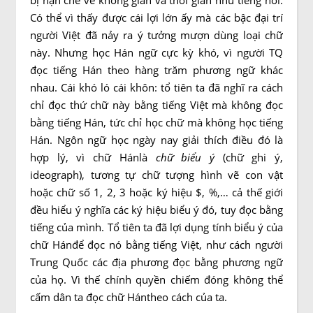
bị hạn chế về không gian và thời gian như tiếng nói.
Có thể vì thấy được cái lợi lớn ấy mà các bậc đại trí
người Việt đã nảy ra ý tưởng mượn dùng loại chữ
này. Nhưng học Hán ngữ cực kỳ khó, vì người TQ
đọc tiếng Hán theo hàng trăm phương ngữ khác
nhau. Cái khó ló cái khôn: tổ tiên ta đã nghĩ ra cách
chỉ đọc thứ chữ này bằng tiếng Việt mà không đọc
bằng tiếng Hán, tức chỉ học chữ mà không học tiếng
Hán. Ngôn ngữ học ngày nay giải thích điều đó là
hợp lý, vì chữ Hánlà
chữ biểu ý
(chữ ghi ý,
ideograph), tương tự chữ tượng hình vẽ con vật
hoặc chữ số 1, 2, 3 hoặc ký hiệu $, %,… cả thế giới
đều hiểu ý nghĩa các ký hiệu biểu ý đó, tuy đọc bằng
tiếng của mình. Tổ tiên ta đã lợi dụng tính biểu ý của
chữ Hánđể đọc nó bằng tiếng Việt, như cách người
Trung Quốc các địa phương đọc bằng phương ngữ
của họ. Vì thế chính quyền chiếm đóng không thể
cấm dân ta đọc chữ Hántheo cách của ta.