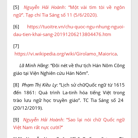
[5]
Nguyễn Hải Hoành
: “Một vài tìm tòi về ngôn
ngữ”. Tạp chí Tia Sáng số 11 (5/6/2020).
[6]
https://tuoitre.vn/chu-quoc-ngu-nhung-nguoi-
dau-tien-khai-sang-20191206213804476.htm
[7]
https://vi.wikipedia.org/wiki/Girolamo_Maiorica
.
Lã Minh Hằng
: “Đôi nét về thư tịch Hán Nôm Công
giáo tại Viện Nghiên cứu Hán Nôm”.
[8]
Phạm Thị Kiều Ly
: “Lịch sử chữQuốc ngữ từ 1615
đến 1861: Quá trình La-tinh hóa tiếng Việt trong
trào lưu ngữ học truyền giáo”. TC Tia Sáng số 24
(20/12/2019).
[9]
Nguyễn Hải Hoành
: “Sao lại nói chữ Quốc ngữ
Việt Nam rất nực cười?”