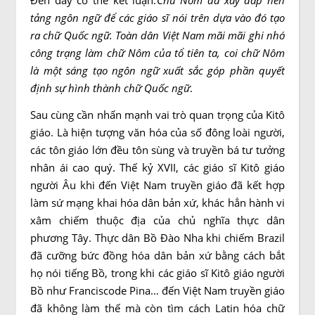
Đến đây có thể kết luận:
Chữ Nôm
đã xây đắp nền
tảng ngôn ngữ để
các giáo sĩ nói trên dựa vào đó tạo
ra chữ Quốc ngữ.
Toàn dân Việt Nam mãi mãi ghi nhớ
công trạng làm chữ Nôm của tổ tiên ta,
coi chữ Nôm
là một sáng tạo ngôn ngữ xuất sắc góp phần quyết
định sự hình thành chữ Quốc ngữ
.
Sau cùng cần nhấn mạnh vai trò quan trọng của Kitô
giáo. Là hiện tượng văn hóa của số đông loài người,
các tôn giáo lớn đều tôn sùng và truyền bá tư tưởng
nhân ái cao quý. Thế kỷ XVII, các giáo sĩ Kitô giáo
người Âu khi đến Việt Nam truyền giáo đã kết hợp
làm sứ mạng khai hóa dân bản xứ, khác hẳn hành vi
xâm chiếm thuộc địa của chủ nghĩa thực dân
phương Tây. Thực dân Bồ Đào Nha khi chiếm Brazil
đã cưỡng bức đồng hóa dân bản xứ bằng cách bắt
họ nói tiếng Bồ, trong khi các giáo sĩ Kitô giáo người
Bồ như Franciscode Pina… đến Việt Nam truyền giáo
đã không làm thế mà còn tìm cách Latin hóa chữ