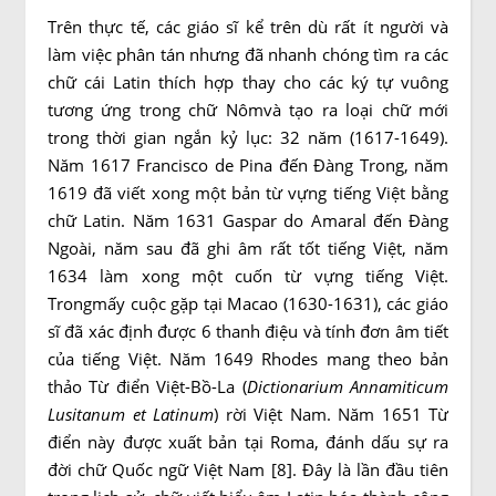
Trên thực tế, các giáo sĩ kể trên dù rất ít người và
làm việc phân tán nhưng đã nhanh chóng tìm ra các
chữ cái Latin thích hợp thay cho các ký tự vuông
tương ứng trong chữ Nômvà tạo ra loại chữ mới
trong thời gian ngắn kỷ lục: 32 năm (1617-1649).
Năm 1617 Francisco de Pina đến Đàng Trong, năm
1619 đã viết xong một bản từ vựng tiếng Việt bằng
chữ Latin. Năm 1631 Gaspar do Amaral đến Đàng
Ngoài, năm sau đã ghi âm rất tốt tiếng Việt, năm
1634 làm xong một cuốn từ vựng tiếng Việt.
Trongmấy cuộc gặp tại Macao (1630-1631), các giáo
sĩ đã xác định được 6 thanh điệu và tính đơn âm tiết
của tiếng Việt. Năm 1649 Rhodes mang theo bản
thảo Từ điển Việt-Bồ-La (
Dictionarium Annamiticum
Lusitanum et Latinum
) rời Việt Nam. Năm 1651 Từ
điển này được xuất bản tại Roma, đánh dấu sự ra
đời chữ Quốc ngữ Việt Nam [8]. Đây là lần đầu tiên