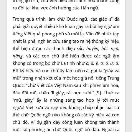
trong lịch sử, chữ viết biểu âm Latin hóa thành công
ra đời tại khu vực ảnh hưởng của Hán ngữ.
Trong quá trình làm chữ Quốc ngữ, các giáo sĩ đã
phải giải quyết nhiều khó khăn gây ra bởi hệ ngữ âm
tiếng Việt quá phong phú và mới lạ. Vấn đề phức tạp
nhất là phải nghiên cứu sáng tạo ra hệ thống ký hiệu
thể hiện được các thanh điệu
sắc, huyền, hỏi. ngã,
nặng
, và các con chữ thể hiện được các ngữ âm
không có trong bộ chữ La tinh như
ă, â, ê, ơ, ô, ư, đ
.
Bộ ký hiệu và con chữ ấy làm nên cái gọi là “giày và
mũ” trong nhận xét của một học giả nổi tiếng Trung
Quốc: “Chữ viết của Việt Nam sau khi phiên âm hóa,
đầu đội mũ, chân đi giày, rất nực cười.” [9]. Thực ra
“mũ, giày” ấy là những sáng tạo hợp lý tới mức
người Việt xưa và nay đều không chấp nhận bất cứ
thứ chữ Quốc ngữ nào không có các ký hiệu và con
chữ đó. Ví dụ gần đây công luận không tán thành
một số phương án chữ Quốc ngữ bỏ dấu. Ngoài ra