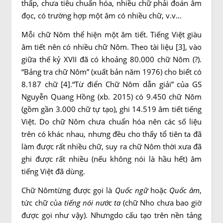
thấp, chưa tiêu chuẩn hóa, nhiều chữ phải đoán âm
đọc, có trường hợp một âm có nhiều chữ, v.v…
Mỗi chữ Nôm thể hiện một âm tiết. Tiếng Việt giàu
âm tiết nên có nhiều chữ Nôm. Theo tài liệu [3], vào
giữa thế kỷ XVII đã có khoảng 80.000 chữ Nôm (?).
“Bảng tra chữ Nôm” (xuất bản năm 1976) cho biết có
8.187 chữ [4].“Từ điển Chữ Nôm dẫn giải” của GS
Nguyễn Quang Hồng (xb. 2015) có 9.450 chữ Nôm
(gồm gần 3.000 chữ tự tạo), ghi 14.519 âm tiết tiếng
Việt. Do chữ Nôm chưa chuẩn hóa nên các số liệu
trên có khác nhau, nhưng đều cho thấy tổ tiên ta đã
làm được rất nhiều chữ, suy ra chữ Nôm thời xưa đã
ghi được rất nhiều (nếu không nói là hầu hết) âm
tiếng Việt đã dùng.
Chữ Nômtừng được gọi là
Quốc ngữ
hoặc
Quốc âm
,
tức chữ của
tiếng nói nước ta
(chữ Nho chưa bao giờ
được gọi như vậy). Nhưngdo cấu tạo trên nền tảng