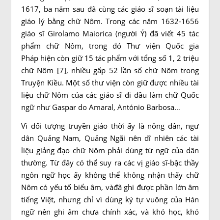
1617, ba năm sau đã cùng các giáo sĩ soạn tài liệu
giáo lý bằng chữ Nôm. Trong các năm 1632-1656
giáo sĩ Girolamo Maiorica (người Ý) đã viết 45 tác
phẩm chữ Nôm, trong đó Thư viện Quốc gia
Pháp hiện còn giữ 15 tác phẩm với tổng số 1, 2 triệu
chữ Nôm [7], nhiều gấp 52 lần số chữ Nôm trong
Truyện Kiều. Một số thư viện còn giữ được nhiều tài
liệu chữ Nôm của các giáo sĩ đi đầu làm chữ Quốc
ngữ như Gaspar do Amaral, António Barbosa…
Vì đối tượng truyền giáo thời ấy là nông dân, ngư
dân Quảng Nam, Quảng Ngãi nên dĩ nhiên các tài
liệu giảng đạo chữ Nôm phải dùng từ ngữ của dân
thường. Từ đây có thể suy ra các vị giáo sĩ-bậc thầy
ngôn ngữ học ấy không thể không nhận thấy chữ
Nôm có yếu tố biểu âm, vàđã ghi được phần lớn âm
tiếng Việt, nhưng chỉ vì dùng ký tự vuông của Hán
ngữ nên ghi âm chưa chính xác, và khó học, khó