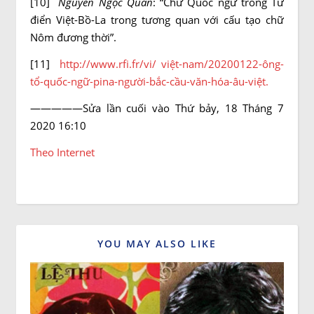
[10]
Nguyễn Ngọc Quân
: “Chữ Quốc ngữ trong Từ
điển Việt-Bồ-La trong tương quan với cấu tạo chữ
Nôm đương thời”.
[11]
http://www.rfi.fr/vi/ việt-nam/20200122-ông-
tổ-quốc-ngữ-pina-người-bắc-cầu-văn-hóa-âu-việt.
—————Sửa lần cuối vào Thứ bảy, 18 Tháng 7
2020 16:10
Theo Internet
YOU MAY ALSO LIKE