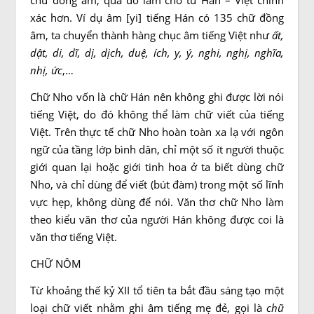
chữ đồng âm, qua đó làm cho từ Hán – Việt chính
xác hơn. Ví dụ âm [yi] tiếng Hán có 135 chữ đồng
âm, ta chuyển thành hàng chục âm tiếng Việt như
ất,
dật, di, dĩ, dị, dịch, duệ, ích, y, ý, nghi, nghị, nghĩa,
nhị, ức
,…
Chữ Nho vốn là chữ Hán nên không ghi được lời nói
tiếng Việt, do đó không thể làm chữ viết của tiếng
Việt. Trên thực tế chữ Nho hoàn toàn xa lạ với ngôn
ngữ của tầng lớp bình dân, chỉ một số ít người thuộc
giới quan lại hoặc giới tinh hoa ở ta biết dùng chữ
Nho, và chỉ dùng để viết (bút đàm) trong một số lĩnh
vực hẹp, không dùng để nói. Văn thơ chữ Nho làm
theo kiểu văn thơ của người Hán không được coi là
văn thơ tiếng Việt.
CHỮ NÔM
Từ khoảng thế kỷ XII tổ tiên ta bắt đầu sáng tạo một
loại chữ viết nhằm ghi âm tiếng mẹ đẻ, gọi là
chữ