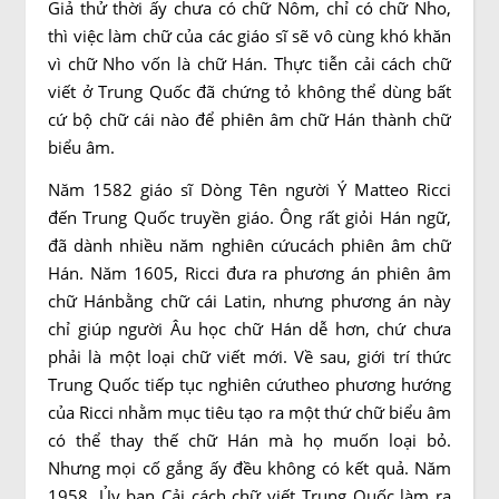
Giả thử thời ấy chưa có chữ Nôm, chỉ có chữ Nho,
thì việc làm chữ của các giáo sĩ sẽ vô cùng khó khăn
vì chữ Nho vốn là chữ Hán. Thực tiễn cải cách chữ
viết ở Trung Quốc đã chứng tỏ không thể dùng bất
cứ bộ chữ cái nào để phiên âm chữ Hán thành chữ
biểu âm.
Năm 1582 giáo sĩ Dòng Tên người Ý Matteo Ricci
đến Trung Quốc truyền giáo. Ông rất giỏi Hán ngữ,
đã dành nhiều năm nghiên cứucách phiên âm chữ
Hán. Năm 1605, Ricci đưa ra phương án phiên âm
chữ Hánbằng chữ cái Latin, nhưng phương án này
chỉ giúp người Âu học chữ Hán dễ hơn, chứ chưa
phải là một loại chữ viết mới. Về sau, giới trí thức
Trung Quốc tiếp tục nghiên cứutheo phương hướng
của Ricci nhằm mục tiêu tạo ra một thứ chữ biểu âm
có thể thay thế chữ Hán mà họ muốn loại bỏ.
Nhưng mọi cố gắng ấy đều không có kết quả. Năm
1958, Ủy ban Cải cách chữ viết Trung Quốc làm ra