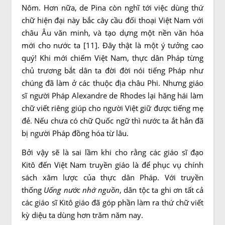
Nôm. Hơn nữa, de Pina còn nghĩ tới việc dùng thứ
chữ hiện đại này bắc cây cầu đối thoại Việt Nam với
châu Âu văn minh, và tạo dựng một nền văn hóa
mới cho nước ta [11]. Đây thật là một ý tưởng cao
quý! Khi mới chiếm Việt Nam, thực dân Pháp từng
chủ trương bắt dân ta đời đời nói tiếng Pháp như
chúng đã làm ở các thuộc địa châu Phi. Nhưng giáo
sĩ người Pháp Alexandre de Rhodes lại hăng hái làm
chữ viết riêng giúp cho người Việt giữ được tiếng mẹ
đẻ. Nếu chưa có chữ Quốc ngữ thì nước ta ắt hẳn đã
bị người Pháp đồng hóa từ lâu.
Bởi vậy sẽ là sai lầm khi cho rằng các giáo sĩ đạo
Kitô đến Việt Nam truyền giáo là để phục vụ chính
sách xâm lược của thực dân Pháp. Với truyền
thống
Uống nước nhớ nguồn
, dân tộc ta ghi ơn tất cả
các giáo sĩ Kitô giáo đã góp phần làm ra thứ chữ viết
kỳ diệu ta dùng hơn trăm năm nay.