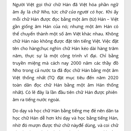
Người Việt gọi thứ chữ Hán đã Việt hóa phần ngữ
âm ấy là
chữ Nho,
tức
chữ của người có học
. Khi ấy
mỗi chữ Hán được đọc bằng một âm (từ) Hán – Việt
gần giống âm Hán của nó; nhưng một âm Hán có
thể chuyển thành một số âm Việt khác nhau. Không
chữ Hán nào không được đặt tên tiếng Việt. Việc đặt
tên cho hàngchục nghìn chữ Hán kéo dài hàng trăm
năm, thực sự là một công trình vĩ đại. Chỉ bằng
truyền miệng mà cách nay 2000 năm các thầy đồ
Nho trong cả nước ta đã đọc chữ Hán bằng một âm
Việt thống nhất (TQ đặt mục tiêu đến năm 2020
toàn dân đọc chữ Hán bằng một âm Hán thống
nhất). Có lẽ đây là lần đầu tiên chữ Hán được phiên
âm ra tiếng nước ngoài.
Do dạy và học chữ Hán bằng tiếng mẹ đẻ nên dân ta
học chữ Hán dễ hơn khi dạy và học bằng tiếng Hán,
nhờ đó mượn được thứ chữ nàyđể dùng, và coi chữ