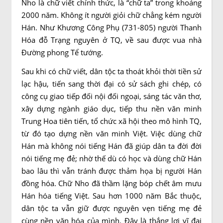
Nho là chữ viết chính thức, là “chữ ta” trong khoảng
2000 năm. Không ít người giỏi chữ chẳng kém người
Hán. Như Khương Công Phụ (731-805) người Thanh
Hóa đỗ Trạng nguyên ở TQ, về sau được vua nhà
Đường phong Tể tướng.
Sau khi có chữ viết, dân tộc ta thoát khỏi thời tiền sử
lạc hậu, tiến sang thời đại có sử sách ghi chép, có
công cụ giao tiếp đối nội đối ngoại, sáng tác văn thơ,
xây dựng ngành giáo dục, tiếp thu nền văn minh
Trung Hoa tiên tiến, tổ chức xã hội theo mô hình TQ,
từ đó tạo dựng nền văn minh Việt. Việc dùng chữ
Hán mà không nói tiếng Hán đã giúp dân ta đời đời
nói tiếng mẹ đẻ; nhờ thế dù có học và dùng chữ Hán
bao lâu thì vẫn tránh được thảm họa bị người Hán
đồng hóa. Chữ Nho đã thầm lặng bóp chết âm mưu
Hán hóa tiếng Việt. Sau hơn 1000 năm Bắc thuộc,
dân tộc ta vẫn giữ được nguyên vẹn tiếng mẹ đẻ
cùng nền văn hóa của mình. Đây là thắng lợi vĩ đại