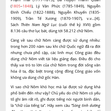
(
1805
–
1848
), Lý Văn Phức (1785-1849), Nguyễn
Đình Chiểu (1822-1888), Nguyễn Khuyến (1835-
1909), Trần Tế Xương (1870-1907), v.v…[4].
Sách
Thiên Nam Ngữ Lục
(cuối thế kỷ XVII) gồm
8.136 câu thơ lục bát, dùng tới 58.212 chữ Nôm.
Càng về sau chữ Nôm càng được sử dụng nhiều:
trong hơn 200 năm sau khi chữ Quốc ngữ đã ra đời
nhưng chưa phổ cập, các linh mục Công giáo đều
dùng chữ Nôm viết tài liệu giảng đạo. Điều đó cho
thấy vai trò to lớn của chữ Nôm trong đời sống văn
hóa ở ta, đặc biệt trong cộng đồng Công giáo vốn
không ưa dùng chữ gốc Hán.
Vì sao chữ Nôm khó học mà lại được sử dụng khá
phổ biến đến như vậy? Chủ yếu do chữ Nôm có yếu
tố ghi âm rất rõ, ghi được tiếng nói người bình dân,
là “chữ của tiếng ta”. Hãy xem câu
“Sóng tình dường