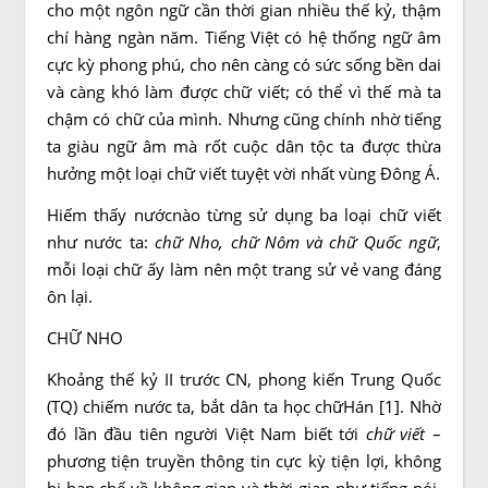
cho một ngôn ngữ cần thời gian nhiều thế kỷ, thậm
chí hàng ngàn năm. Tiếng Việt có hệ thống ngữ âm
cực kỳ phong phú, cho nên càng có sức sống bền dai
và càng khó làm được chữ viết; có thể vì thế mà ta
chậm có chữ của mình. Nhưng cũng chính nhờ tiếng
ta giàu ngữ âm mà rốt cuộc dân tộc ta được thừa
hưởng một loại chữ viết tuyệt vời nhất vùng Đông Á.
Hiếm thấy nướcnào từng sử dụng ba loại chữ viết
như nước ta:
chữ Nho, chữ Nôm và chữ Quốc ngữ
,
mỗi loại chữ ấy làm nên một trang sử vẻ vang đáng
ôn lại.
CHỮ NHO
Khoảng thế kỷ II trước CN, phong kiến Trung Quốc
(TQ) chiếm nước ta, bắt dân ta học chữHán [1]. Nhờ
đó lần đầu tiên người Việt Nam biết tới
chữ viết
–
phương tiện truyền thông tin cực kỳ tiện lợi, không