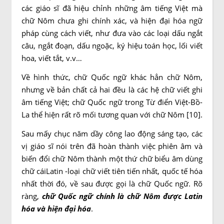
các giáo sĩ đã hiệu chỉnh những âm tiếng Việt mà
chữ Nôm chưa ghi chính xác, và hiện đại hóa ngữ
pháp cùng cách viết, như đưa vào các loại dấu ngắt
câu, ngắt đoạn, dấu ngoặc, ký hiệu toán học, lối viết
hoa, viết tắt, v.v…
Về hình thức, chữ Quốc ngữ khác hẳn chữ Nôm,
nhưng về bản chất cả hai đều là các hệ chữ viết ghi
âm tiếng Việt; chữ Quốc ngữ trong Từ điển Việt-Bồ-
La thể hiện rất rõ mối tương quan với chữ Nôm [10].
Sau mấy chục năm dầy công lao động sáng tạo, các
vị giáo sĩ nói trên đã hoàn thành việc phiên âm và
biến đổi chữ Nôm thành một thứ chữ biểu âm dùng
chữ cáiLatin -loại chữ viết tiên tiến nhất, quốc tế hóa
nhất thời đó, về sau được gọi là chữ Quốc ngữ. Rõ
ràng,
chữ Quốc ngữ chính là chữ Nôm được Latin
hóa và hiện đại hóa
.