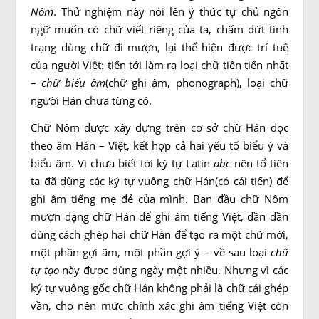
Nôm
. Thử nghiệm này nói lên ý thức tự chủ ngôn
ngữ muốn có chữ viết riêng của ta, chấm dứt tình
trạng dùng chữ đi mượn, lại thể hiện được trí tuệ
của người Việt: tiến tới làm ra loại chữ tiên tiến nhất
–
chữ biểu âm
(chữ ghi âm, phonograph), loại chữ
người Hán chưa từng có.
Chữ Nôm được xây dựng trên cơ sở chữ Hán đọc
theo âm Hán – Việt, kết hợp cả hai yếu tố biểu ý và
biểu âm. Vì chưa biết tới ký tự Latin
abc
nên tổ tiên
ta đã dùng các ký tự vuông chữ Hán(có cải tiến) để
ghi âm tiếng mẹ đẻ của mình. Ban đầu chữ Nôm
mượn dạng chữ Hán để ghi âm tiếng Việt, dần dần
dùng cách ghép hai chữ Hán để tạo ra một chữ mới,
một phần gợi âm, một phần gợi ý – về sau loại
chữ
tự tạo
này được dùng ngày một nhiều. Nhưng vì các
ký tự vuông gốc chữ Hán không phải là chữ cái ghép
vần, cho nên mức chính xác ghi âm tiếng Việt còn