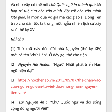
Và như vậy có thể nói
chữ Quốc ngữ là thành quả kết
hợp trí tuệ của nền văn minh Việt với nền văn minh
Kitô giáo
, là món quà vô giá mà các giáo sĩ Dòng Tên
trao cho dân tộc ta trong một ngẫu nhiên lịch sử xảy
ra ở thế kỷ XVII.
Ghi chú
[1] Thứ chữ này đến đời nhà Nguyên (thế kỷ XIV)
mới có tên “chữ Hán”. Ở đây gọi thế cho tiện.
[2]
Nguyễn Hải Hoành
: “Người Nhật phát triển Hán
ngữ hiện đại”
[3]
https://hocthenao.vn/2013/09/07/the-chan-vac-
cua-ngon-ngu-van-tu-viet-dao-mong-nam-nguyen-
tien-van/
[4]
Lại Nguyên Ân
: “Chữ Quốc ngữ và đời sống
cộng đồng người Việt”.