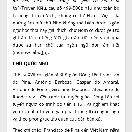
đã xiêu xiêu/ Xem trong âu yếm có chiều lả
lơi”
(Truyện Kiều, câu số 499-500): hầu như toàn bộ
là tiếng “thuần Việt”, không có từ Hán – Việt – là
những âm mà chữ Nho không thể hiện được. Ngôn
ngữ học thời nay giải thích: chữ Nôm có được yếu tố
ghi âm là do tiếng Việt giàu âm tiết nên vượt qua
được sự hạn chế của ngôn ngữ đơn âm tiết
(monosyllabic)[5].
CHỮ QUỐC NGỮ
Thế kỷ XVII các giáo sĩ Kitô giáo Dòng Tên Francisco
de Pina, António Barbosa, Gaspar do Amaral,
António de Fontes,Girolamo Maiorica, Alexandre de
Rhodes v.v… đến nước ta truyền giáo. Dòng Tên chỉ
tuyển người có trình độ tiến sĩ [6], và nghiêm khắc
yêu cầu nhà truyền giáo phải thông thạo ngôn ngữ
và theo phong tục tập quán của dân bản xứ.
Theo ghi chép, Francisco de Pina đến Việt Nam năm