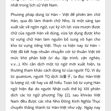
nhất trong lịch sử Việt Nam.
Phương pháp dùng từ Hán – Việt để phiên âm chữ
Hán, qua đó làm thành chữ Nho, là một sáng tạo
xuất sắc về ngôn ngữ, cực kỳ ích lợi: vừa mượn được
chữ của người Hán về dùng, vừa lợi dụng được kho
từ vựng chữ Hán làm nguồn bổ sung vô hạn cho
kho từ vựng tiếng Việt. Thực ra hiện nay từ Hán –
Việt đã kết hợp nhuần nhuyễn với từ thuần Việt tới
mức khó phân biệt (ví dụ:
lập trình, cận nghèo
,
v.v…). Khi cần dịch một từ ngữ mới xuất hiện, ta
thường tham khảo cách dùng từ của người TQ. Ví dụ
từ
quantum
, người TQ dịch là量子, ta đọc Hán-Việt
là
lượng tử
, rất hay và dễ hiểu. Toàn bộ từ vựng Hán
ngữ hiện đại do người Nhật cuối thế kỷ XIX phiên
dịch các từ ngữ phương Tây [2], sau khivào Việt
Nam đều được các nhà Nho Đông Kinh Nghĩa Thục
chuyển thẳng thành từ Hán-Việt như vậy. Ngày nay