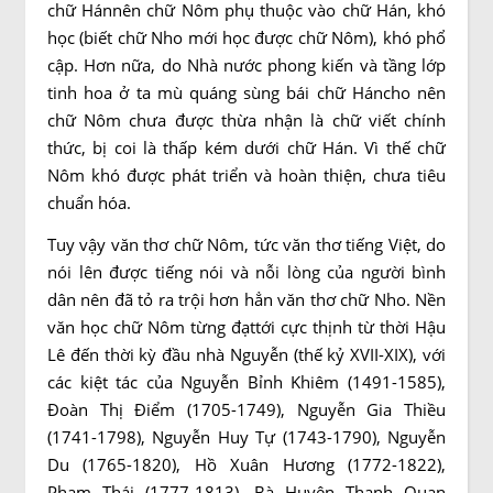
chữ Hánnên chữ Nôm phụ thuộc vào chữ Hán, khó
học (biết chữ Nho mới học được chữ Nôm), khó phổ
cập. Hơn nữa, do Nhà nước phong kiến và tầng lớp
tinh hoa ở ta mù quáng sùng bái chữ Háncho nên
chữ Nôm chưa được thừa nhận là chữ viết chính
thức, bị coi là thấp kém dưới chữ Hán. Vì thế chữ
Nôm khó được phát triển và hoàn thiện, chưa tiêu
chuẩn hóa.
Tuy vậy văn thơ chữ Nôm, tức văn thơ tiếng Việt, do
nói lên được tiếng nói và nỗi lòng của người bình
dân nên đã tỏ ra trội hơn hẳn văn thơ chữ Nho. Nền
văn học chữ Nôm từng đạttới cực thịnh từ thời Hậu
Lê đến thời kỳ đầu nhà Nguyễn (thế kỷ XVII-XIX), với
các kiệt tác của Nguyễn Bỉnh Khiêm (1491-1585),
Đoàn Thị Điểm (1705-1749), Nguyễn Gia Thiều
(1741-1798), Nguyễn Huy Tự (1743-1790), Nguyễn
Du (1765-1820), Hồ Xuân Hương (1772-1822),
Phạm Thái (1777-1813), Bà Huyện Thanh Quan